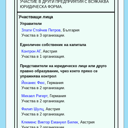
УЧACTИE B ДPУГИ ПPEДПPИЯTИЯ C BCЯKAKBA
ЮPИДИЧECKA ФOPMA.
Управители
Злати
Стойчев
Петров
, България
Участва в 3 организации.
Едноличен собственик на капитала
Контрон АГ
, Австрия
Участва в 1 организация.
Представители на юридическо лице или друго
правно образувание, чрез което пряко се
упражнява контрол
Йоханес
Фюс
, Германия
Участва в 2 организации.
Михаел
Ригерт
, Германия
Участва в 2 организации.
Филип
Шулц
, Австрия
Участва в 2 организации.
Клеменс
Виктор
Емануел Билек
, Австрия
Участва в 2 организации.