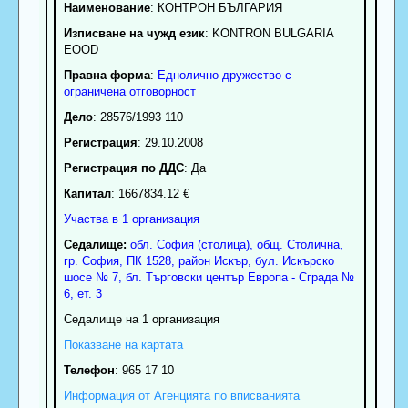
Наименование
:
КОНТРОН БЪЛГАРИЯ
Изписване на чужд език
: KONTRON BULGARIA
EOOD
Правна форма
:
Еднолично дружество с
ограничена отговорност
Дело
: 28576/1993 110
Регистрация
: 29.10.2008
Регистрация по ДДС
: Да
Капитал
: 1667834.12 €
Участва в 1 организация
Седалище:
обл.
София (столица)
,
общ. Столична
,
гр.
София
, ПК
1528
,
район Искър
,
бул. Искърско
шосе № 7, бл. Търговски център Европа - Сграда №
6, ет. 3
Седалище на 1 организация
Показване на картата
Телефон
:
965 17 10
Информация от Агенцията по вписванията