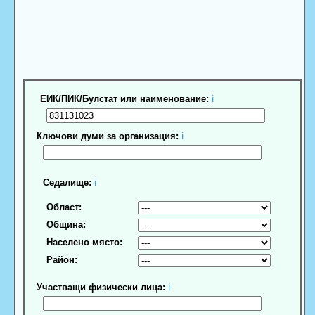
ЕИК/ПИК/Булстат или наименование:
ℹ
Ключови думи за организация:
ℹ
Седалище:
ℹ
Област:
Община:
Населено място:
Район:
Участващи физически лица:
ℹ