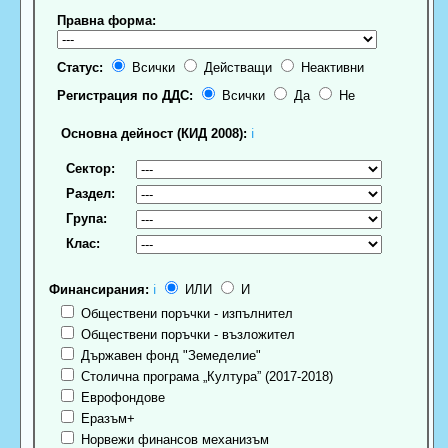
Правна форма:
Статус:
Всички
Действащи
Неактивни
Регистрация по ДДС:
Всички
Да
Не
Основна дейност (КИД 2008):
ℹ
Сектор:
Раздел:
Група:
Клас:
Финансирания:
ℹ
ИЛИ
И
Обществени поръчки - изпълнител
Обществени поръчки - възложител
Държавен фонд "Земеделие"
Столична програма „Култура” (2017-2018)
Еврофондове
Еразъм+
Норвежи финансов механизъм