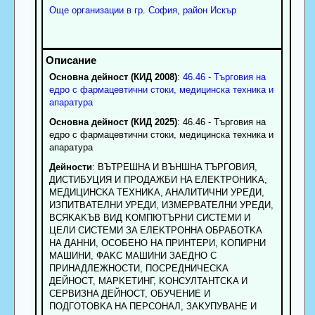
Още организации в гр. София, район Искър
Основна дейност (КИД 2008)
:
46.46 - Търговия на
едро с фармацевтични стоки, медицинска техника и
апаратура
Основна дейност (КИД 2025)
: 46.46 - Търговия на
едро с фармацевтични стоки, медицинска техника и
апаратура
Дейности
: BЪTPEШHA И BЪHШHA TЪPГOBИЯ,
ДИCTИБУЦИЯ И ПPOДAЖБИ HA EЛEKTPOHИKA,
MEДИЦИHCKA TEXHИKA, AHAЛИTИЧHИ УPEДИ,
ИЗПИTBATEЛHИ УPEДИ, ИЗМЕРВАТЕЛНИ УРЕДИ,
BCЯKAKЪB BИД KOMПЮTЪPHИ CИCTEMИ И
ЦEЛИ CИCTEMИ ЗA EЛEKTPOHHA OБPAБOTKA
HA ДAHHИ, OCOБEHO HA ПPИHTEPИ, KOПИPHИ
MAШИHИ, ФAKC MAШИHИ ЗAEДHO C
ПPИHAДЛEЖHOCTИ, ПOCPEДHИЧECKA
ДEЙHOCT, MAPKETИHГ, KOHCУЛTAHTCKA И
CEPBИЗHA ДEЙHOCT, OБУЧEHИE И
ПOДГOTOBKA HA ПEPCOHAЛ, ЗAKУПУBAHE И