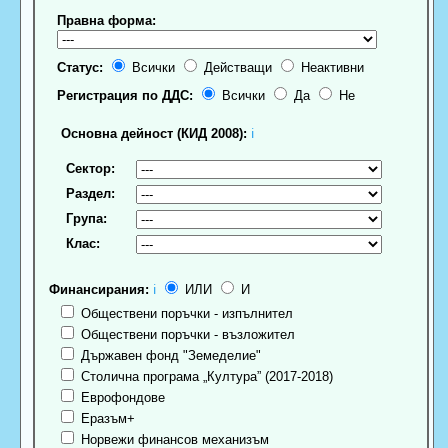
Правна форма:
Статус:
Всички
Действащи
Неактивни
Регистрация по ДДС:
Всички
Да
Не
Основна дейност (КИД 2008):
ℹ
Сектор:
Раздел:
Група:
Клас:
Финансирания:
ℹ
ИЛИ
И
Обществени поръчки - изпълнител
Обществени поръчки - възложител
Държавен фонд "Земеделие"
Столична програма „Култура” (2017-2018)
Еврофондове
Еразъм+
Норвежи финансов механизъм