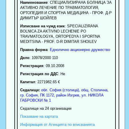
Наименование
:
СПЕЦИАЛИЗИРАНА БОЛНИЦА ЗА
АКТИВНО ЛЕЧЕНИЕ ПО ТРАВМАТОЛОГИЯ,
ОРТОПЕДИЯ И СПОРТНА МЕДИЦИНА - ПРОФ. Д-Р
ДИМИТЪР ШОЙЛЕВ
Изписване на чужд език
: SPECIALIZIRANA
BOLNICA ZA AKTIVNO LECHENIE PO
TRAVMATOLOGYA, ORTOPEDYA I SPORTNA
MEDITSINA - PROF. D-R DIMITAR SHOILEV
Правна форма
:
Еднолично акционерно дружество
Дело
: 10978/2000 110
Регистрация
: 09.10.2008
Регистрация по ДДС
: Нe
Капитал
: 2271982.65 €
Седалище:
обл.
София (столица)
,
общ. Столична
,
гр.
София
, ПК
1172
,
район Изгрев
,
ул. НИКОЛА
ГАБРОВСКИ № 1
Седалище на 24 организации
Показване на картата
Информация от Агенцията по вписванията