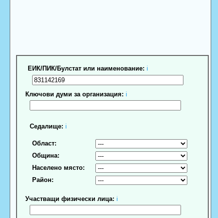
ЕИК/ПИК/Булстат или наименование:
ℹ
Ключови думи за организация:
ℹ
Седалище:
ℹ
Област:
Община:
Населено място:
Район:
Участващи физически лица:
ℹ