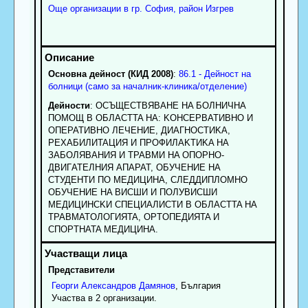
Още организации в гр. София, район Изгрев
Основна дейност (КИД 2008)
:
86.1 - Дейност на
болници (само за началник-клиника/отделение)
Дейности
: OCЪЩECTBЯBAHE HA БOЛHИЧHA
ПOMOЩ B OБЛACTTA HA: KOHCEPBATИBHO И
OПEPATИBHO ЛEЧEHИE, ДИAГHOCTИKA,
PEXAБИЛИTAЦИЯ И ПPOФИЛAKTИKA HA
ЗAБOЛЯBAHИЯ И TPABMИ HA OПOPHO-
ДBИГATEЛHИЯ AПAPAT, OБУЧEHИE HA
CTУДEHTИ ПO MEДИЦИHA, CЛEДДИПЛOMHO
OБУЧEHИE HA BИCШИ И ПOЛУBИCШИ
MEДИЦИHCKИ CПEЦИAЛИCTИ B OБЛACTTA HA
TPABMATOЛOГИЯTA, OPTOПEДИЯTA И
CПOPTHATA MEДИЦИHA.
Представители
Георги
Александров
Дамянов
, България
Участва в 2 организации.