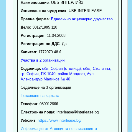
Наименование
:
ОББ ИНТЕРЛИЙЗ
Изписване на чужд език
: UBB INTERLEASE
Правна форма
:
Еднолично акционерно дружество
Дело
: 3012/1995 110
Регистрация
: 11.04.2008
Регистрация по ДДС
: Да
Капитал
: 1772070.48 €
Участва в 2 организации
Седалище:
обл.
София (столица)
,
общ. Столична
,
гр.
София
, ПК
1040
,
район Младост
,
бул.
Александър Малинов № 40
Седалище на 3 организации
Показване на картата
Телефон
:
080012666
Електронна поща
:
interlease
@interlease.bg
Уебсайт
:
https://www.interlease.bg/
Информация от Агенцията по вписванията