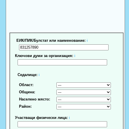
ЕИК/ПИК/Булстат или наименование:
ℹ
Ключови думи за организация:
ℹ
Седалище:
ℹ
Област:
Община:
Населено място:
Район:
Участващи физически лица:
ℹ