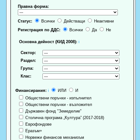
Правна форма:
Статус:
Всички
Действащи
Неактивни
Регистрация по ДДС:
Всички
Да
Не
Основна дейност (КИД 2008):
ℹ
Сектор:
Раздел:
Група:
Клас:
Финансирания:
ℹ
ИЛИ
И
Обществени поръчки - изпълнител
Обществени поръчки - възложител
Държавен фонд "Земеделие"
Столична програма „Култура” (2017-2018)
Еврофондове
Еразъм+
Норвежи финансов механизъм