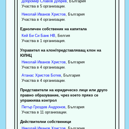
Добромир
Славов
Добрев
, България
Участва в 5 организации.
Николай
Иванов
Христов
, България
Участва в 4 организации.
Едноличен собственик на капитала
Кей Би Си Банк НВ
, Белгия
Участва в 1 организация.
Управител на клон/представляващ клон на
ЮЛНЦ
Николай
Иванов
Христов
, България
Участва в 4 организации.
Атанас
Христов
Ботев
, България
Участва в 4 организации.
Представители на юридическо лице или друго
правно образувание, чрез което пряко се
упражнява контрол
Петър
Гроздев
Андронов
, България
Участва в 11 организации.
Действителни собственици
Николай
Иванов
Христов
, България