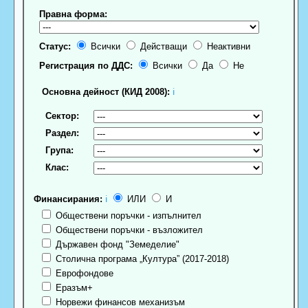
Правна форма:
Статус:
Всички
Действащи
Неактивни
Регистрация по ДДС:
Всички
Да
Не
Основна дейност (КИД 2008):
ℹ
Сектор:
Раздел:
Група:
Клас:
Финансирания:
ℹ
ИЛИ
И
Обществени поръчки - изпълнител
Обществени поръчки - възложител
Държавен фонд "Земеделие"
Столична програма „Култура” (2017-2018)
Еврофондове
Еразъм+
Норвежи финансов механизъм