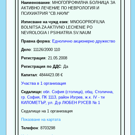
Наименование
:
МНОГОПРОФИЛНА БОЛНИЦА ЗА
АКТИВНО ЛЕЧЕНИЕ ПО НЕВРОЛОГИЯ И
ПСИХИАТРИЯ "СВ.НАУМ"
Изписване на чужд език
: MNOGOPROFILNA
BOLNITSA ZA AKTIVNO LECHENIE PO
NEVROLOGIA I PSIHIATRIA SV.NAUM
Правна форма
:
Еднолично акционерно дружество
Дело
: 11126/2000 110
Регистрация
: 21.05.2008
Регистрация по ДДС
: Да
Капитал
: 4844423.08 €
Участва в 1 организация
Седалище:
обл.
София (столица)
,
общ. Столична
,
гр.
София
, ПК
1113
,
район Изгрев
,
ж.к. ІV - ти
КИЛОМЕТЪР, ул. Д-р ЛЮБЕН РУСЕВ № 1
Седалище на 1 организация
Показване на картата
Телефон
:
8703298