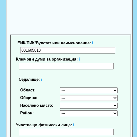
ЕИК/ПИК/Булстат или наименование:
ℹ
Ключови думи за организация:
ℹ
Седалище:
ℹ
Област:
Община:
Населено място:
Район:
Участващи физически лица:
ℹ