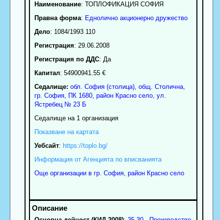
Наименование
:
ТОПЛОФИКАЦИЯ СОФИЯ
Правна форма
:
Еднолично акционерно дружество
Дело
: 1084/1993 110
Регистрация
: 29.06.2008
Регистрация по ДДС
: Да
Капитал
: 54900941.55 €
Седалище:
обл.
София (столица)
,
общ. Столична
,
гр.
София
, ПК
1680
,
район Красно село
,
ул.
Ястребец № 23 Б
Седалище на 1 организация
Показване на картата
Уебсайт
:
https://toplo.bg/
Информация от Агенцията по вписванията
Още организации в гр. София, район Красно село
Основна дейност (КИД 2008)
:
35.30 - Производство