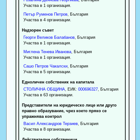
Участва в 1 организация.
Петър
Руменов
Петров
, България
Участва в 4 организации.
Надзорен съвет
Георги
Великов
Балабанов
, България
Участва в 1 организация.
Миглена
Тенева
Иванова
, България
Участва в 1 организация.
Сашо
Петров
Чакалски
, България
Участва в 5 организации.
Едноличен собственик на капитала
СТОЛИЧНА ОБЩИНА
, ЕИК:
000696327
, България
Участва в 63 организации.
Представители на юридическо лице или друго
правно образувание, чрез което пряко се
упражнява контрол
Васил
Александров
Терзиев
, България
Участва в 8 организации.
Действителни собственици