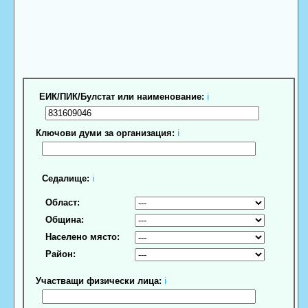
ЕИК/ПИК/Булстат или наименование:
ℹ
Ключови думи за организация:
ℹ
Седалище:
ℹ
Област:
Община:
Населено място:
Район:
Участващи физически лица:
ℹ