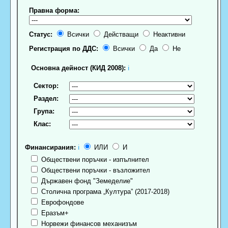
Правна форма:
Статус:
Всички
Действащи
Неактивни
Регистрация по ДДС:
Всички
Да
Не
Основна дейност (КИД 2008):
ℹ
Сектор:
Раздел:
Група:
Клас:
Финансирания:
ℹ
ИЛИ
И
Обществени поръчки - изпълнител
Обществени поръчки - възложител
Държавен фонд "Земеделие"
Столична програма „Култура” (2017-2018)
Еврофондове
Еразъм+
Норвежи финансов механизъм