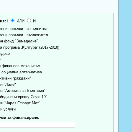
ия:
ℹ
ИЛИ
И
ени поръчки - изпълнител
ени поръчки - възложител
н фонд "Земеделие"
 програма „Култура” (2017-2018)
ндове
+
 финансов механизъм
 социална алтернатива
ктивни граждани"
я "Лале"
я "Америка за България"
бединени срещу Covid-19"
я "Чарлз Стюарт Мот"
и услуги
ми за финансиране:
ℹ