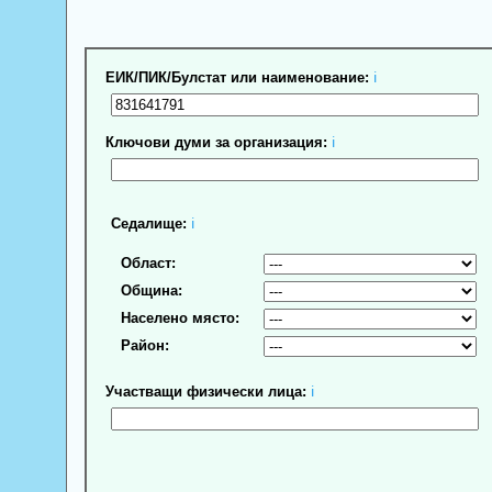
ЕИК/ПИК/Булстат или наименование:
ℹ
Ключови думи за организация:
ℹ
Седалище:
ℹ
Област:
Община:
Населено място:
Район:
Участващи физически лица:
ℹ