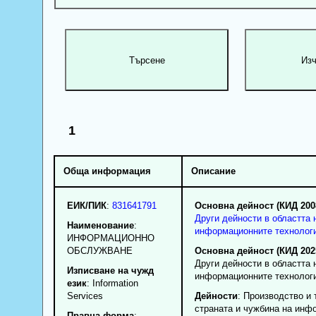
1
Обща информация
Описание
ЕИК/ПИК
:
831641791
Основна дейност (КИД 200
Други дейности в областта 
Наименование
:
информационните технолог
ИНФОРМАЦИОННО
ОБСЛУЖВАНЕ
Основна дейност (КИД 202
Други дейности в областта 
Изписване на чужд
информационните технолог
език
: Information
Services
Дейности
: Производство и 
страната и чужбина на инф
Правна форма
: