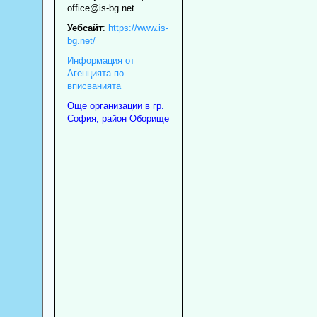
office
@is-bg.net
Уебсайт
:
https://www.is-
bg.net/
Информация от
Агенцията по
вписванията
Още организации в гр.
София, район Оборище