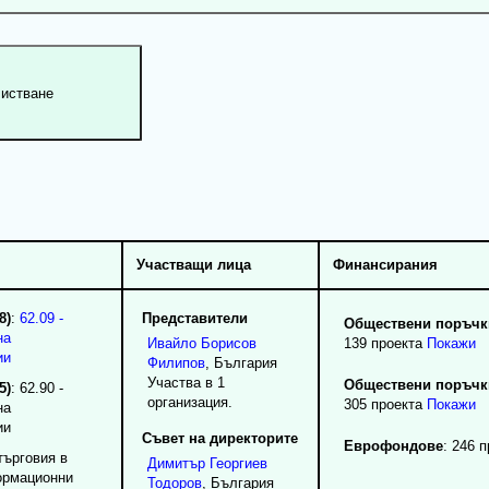
Участващи лица
Финансирания
8)
:
62.09 -
Представители
Обществени поръчки
на
Ивайло
Борисов
139 проекта
Покажи
ии
Филипов
, България
Участва в 1
Обществени поръчки
5)
: 62.90 -
организация.
305 проекта
Покажи
на
ии
Съвет на директорите
Еврофондове
: 246 
търговия в
Димитър
Георгиев
ормационни
Тодоров
, България