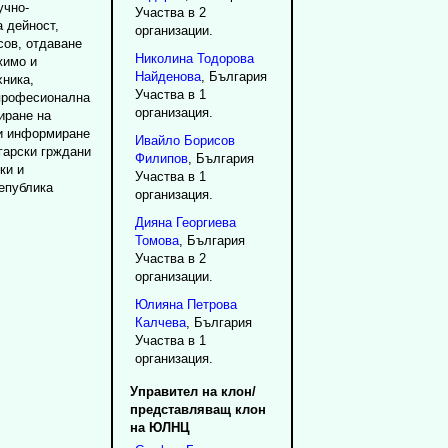
учно-
Участва в 2
 дейност,
организации.
сов, отдаване
Николина
Тодорова
жимо и
Найденова
, България
ника,
Участва в 1
 професионална
организация.
иране на
ри информиране
Ивайло
Борисов
гарски грждани
Филипов
, България
ки и
Участва в 1
епублика
организация.
Дияна
Георгиева
Томова
, България
Участва в 2
организации.
Юлияна
Петрова
Калчева
, България
Участва в 1
организация.
Управител на клон/
представляващ клон
на ЮЛНЦ