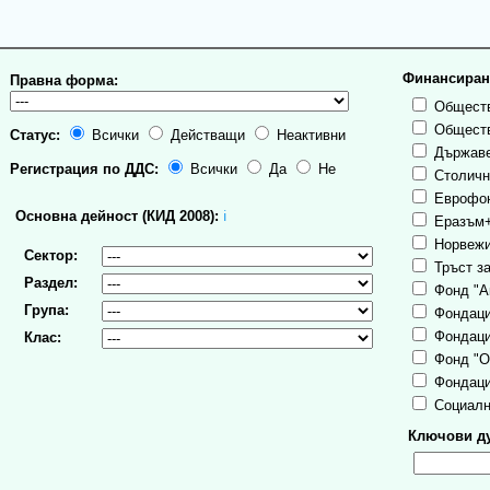
Финансиран
Правна форма:
Обществ
Обществ
Статус:
Всички
Действащи
Неактивни
Държаве
Регистрация по ДДС:
Всички
Да
Не
Столична
Еврофо
Основна дейност (КИД 2008):
ℹ
Еразъм
Норвежи
Сектор:
Тръст за
Раздел:
Фонд "А
Група:
Фондаци
Фондаци
Клас:
Фонд "О
Фондаци
Социалн
Ключови ду