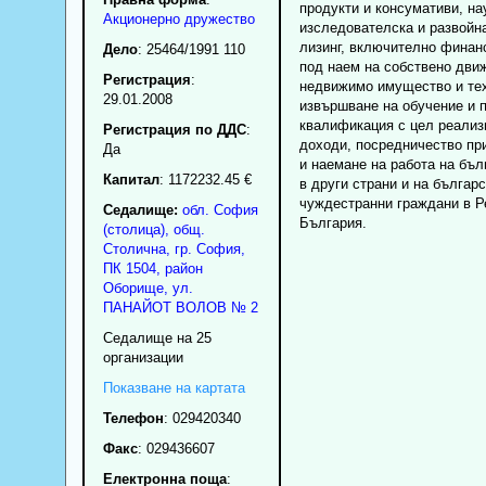
продукти и консумативи, на
Акционерно дружество
изследователска и развойна
лизинг, включително финан
Дело
: 25464/1991 110
под наем на собствено дви
Регистрация
:
недвижимо имущество и тех
29.01.2008
извършване на обучение и
квалификация с цел реализ
Регистрация по ДДС
:
доходи, посредничество п
Да
и наемане на работа на бъл
Капитал
: 1172232.45 €
в други страни и на българс
чуждестранни граждани в Р
Седалище:
обл.
София
България.
(столица)
,
общ.
Столична
,
гр.
София
,
ПК
1504
,
район
Оборище
,
ул.
ПАНАЙОТ ВОЛОВ № 2
Седалище на 25
организации
Показване на картата
Телефон
:
029420340
Факс
:
029436607
Електронна поща
: