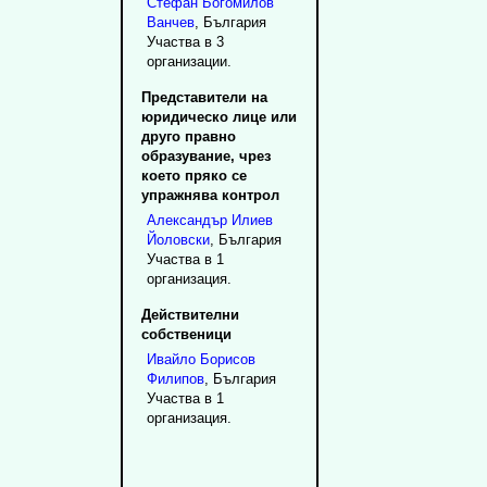
Стефан
Богомилов
Ванчев
, България
Участва в 3
организации.
Представители на
юридическо лице или
друго правно
образувание, чрез
което пряко се
упражнява контрол
Александър
Илиев
Йоловски
, България
Участва в 1
организация.
Действителни
собственици
Ивайло
Борисов
Филипов
, България
Участва в 1
организация.