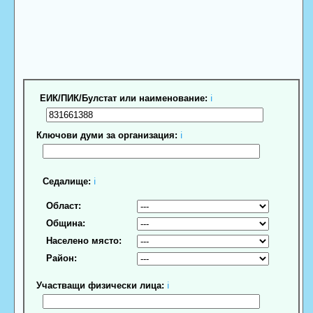
ЕИК/ПИК/Булстат или наименование:
ℹ
Ключови думи за организация:
ℹ
Седалище:
ℹ
Област:
Община:
Населено място:
Район:
Участващи физически лица:
ℹ