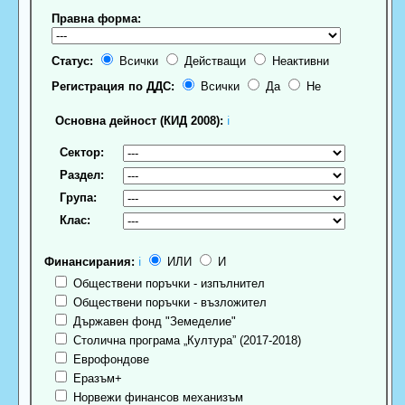
Правна форма:
Статус:
Всички
Действащи
Неактивни
Регистрация по ДДС:
Всички
Да
Не
Основна дейност (КИД 2008):
ℹ
Сектор:
Раздел:
Група:
Клас:
Финансирания:
ℹ
ИЛИ
И
Обществени поръчки - изпълнител
Обществени поръчки - възложител
Държавен фонд "Земеделие"
Столична програма „Култура” (2017-2018)
Еврофондове
Еразъм+
Норвежи финансов механизъм