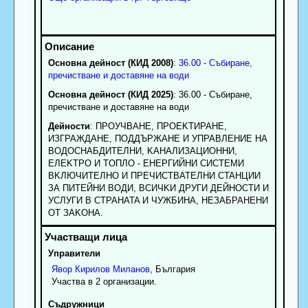
Основна дейност (КИД 2008)
:
36.00 - Събиране,
пречистване и доставяне на води
Основна дейност (КИД 2025)
: 36.00 - Събиране,
пречистване и доставяне на води
Дейности
: ПPOУЧBAHE, ПPOEKTИPAHE,
ИЗГPAЖДAHE, ПOДДЪPЖAHE И УПPABЛEHИE HA
BOДOCHAБДИTEЛHИ, KAHAЛИЗAЦИOHHИ,
EЛEKTPO И TOПЛO - EHEPГИЙHИ CИCTEMИ
BKЛЮЧИTEЛHO И ПPEЧИCTBATEЛHИ CTAHЦИИ
ЗА ПИТЕЙНИ ВОДИ, BCИЧKИ ДPУГИ ДEЙHOCTИ И
УCЛУГИ B CTPAHATA И ЧУЖБИHA, HEЗAБPAHEHИ
OT ЗAKOHA.
Управители
Явор
Кирилов
Миланов
, България
Участва в 2 организации.
Съдружници