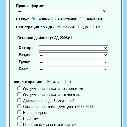
Правна форма:
Статус:
Всички
Действащи
Неактивни
Регистрация по ДДС:
Всички
Да
Не
Основна дейност (КИД 2008):
ℹ
Сектор:
Раздел:
Група:
Клас:
Финансирания:
ℹ
ИЛИ
И
Обществени поръчки - изпълнител
Обществени поръчки - възложител
Държавен фонд "Земеделие"
Столична програма „Култура” (2017-2018)
Еврофондове
Еразъм+
Норвежи финансов механизъм