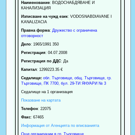
Наименование
:
ВОДОСНАБДЯВАНЕ И
КАНАЛИЗАЦИЯ
Изписване на чужд език
: VODOSNABDIAVANE I
KANALIZACIA
Правна форма
:
Дружество с ограничена
отговорност
Дело
: 1965/1991 350
Регистрация
: 04.07.2008
Регистрация по ДДС
: Да
Капитал
: 1299223.35 €
Седалище:
обл.
Търговище
,
общ. Търговище
,
гр.
Търговище
, ПК
7700
,
бул. 29-ТИ ЯНУАРИ № 3
Седалище на 1 организация
Показване на картата
Телефон
:
22075
Факс
:
67465
Информация от Агенцията по вписванията
Още организации в гр. Търговище