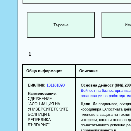
1
Обща информация
Описание
ЕИК/ПИК
:
131181090
Основна дейност (КИД 200
Дейност на бизнес организа
Наименование
:
организации на работодате
СДРУЖЕНИЕ
"АСОЦИАЦИЯ НА
Цели
: Да подпомага, обеди
УНИВЕРСИТЕТСКИТЕ
координира цялостната дей
БОЛНИЦИ В
членове в защита на технит
РЕПУБЛИКА
интереси, както и активно д
БЪЛГАРИЯ"
по-нататъшното успешно р
здравеопазването в