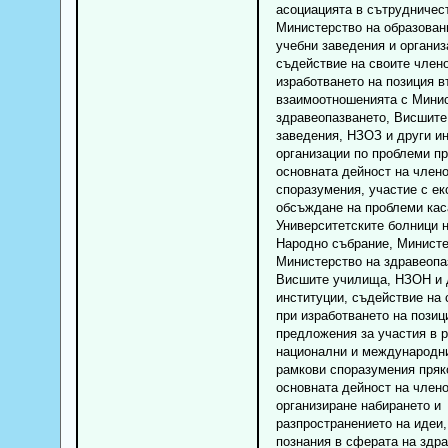
асоциацията в сътрудничес
Министерство на образован
учебни заведения и организ
съдействие на своите член
изработването на позиция в
взаимоотношенията с Минис
здравеопазването, Висшите
заведения, НЗОЗ и други ин
организации по проблеми пр
основната дейност на член
споразумения, участие с ек
обсъждане на проблеми ка
Университетските болници 
Народно събрание, Министе
Министерство на здравеопа
Висшите училища, НЗОН и 
институции, съдействие на 
при изработването на позиц
предложения за участия в р
национални и международни
рамкови споразумения пряк
основната дейност на члено
организиране набирането и
разпространението на идеи,
познания в сферата на здра