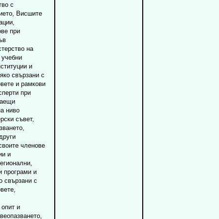
тво с
ието, Висшите
ации,
ове при
ъв
терство на
 учебни
ституции и
яко свързани с
овете и рамкови
сперти при
саещи
на ниво
рски съвет,
зването,
други
своите членове
ии и
егионални,
 програми и
о свързани с
вете,
 опит и
веопазването,