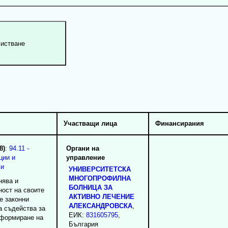
Участващи лица
Финансирания
8)
:
94.11 -
Органи на
ции и
управление
ли
УНИВЕРСИТЕТСКА
МНОГОПРОФИЛНА
нява и
БОЛНИЦА ЗА
ност на своите
АКТИВНО ЛЕЧЕНИЕ
е законни
АЛЕКСАНДРОВСКА
,
а съдейства за
ЕИК:
831605795
,
еформиране на
България