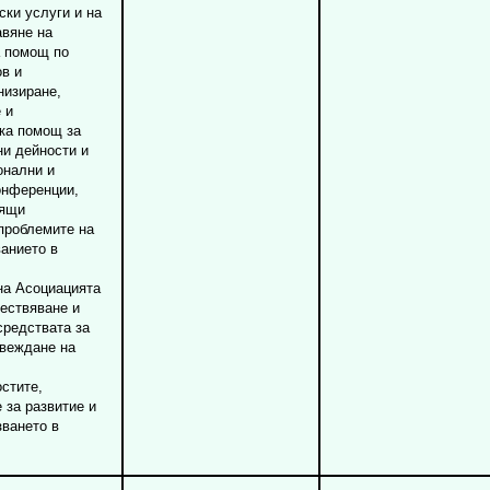
ски услуги и на
авяне на
а помощ по
ов и
низиране,
 и
ка помощ за
и дейности и
онални и
онференции,
дящи
проблемите на
ванието в
на Асоциацията
ществяване и
средствата за
овеждане на
стите,
 за развитие и
ването в