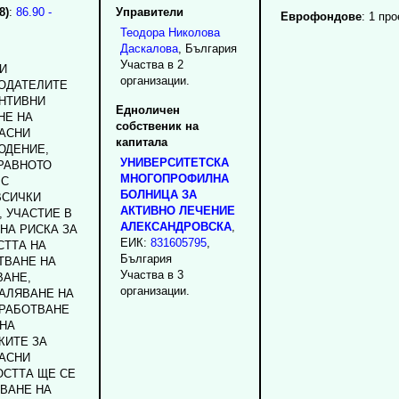
8)
:
86.90 -
Управители
Еврофондове
: 1 про
Теодора
Николова
Даскалова
, България
Участва в 2
 И
организации.
ОДАТЕЛИТЕ
АНТИВНИ
Едноличен
НЕ НА
собственик на
АСНИ
капитала
ЮДЕНИЕ,
УНИВЕРСИТЕТСКА
ДРАВНОТО
МНОГОПРОФИЛНА
 С
БОЛНИЦА ЗА
ВСИЧКИ
АКТИВНО ЛЕЧЕНИЕ
 УЧАСТИЕ В
АЛЕКСАНДРОВСКА
,
НА РИСКА ЗА
ЕИК:
831605795
,
СТТА НА
България
ТВАНЕ НА
Участва в 3
ВАНЕ,
организации.
АЛЯВАНЕ НА
ЗРАБОТВАНЕ
 НА
КИТЕ ЗА
АСНИ
ОСТТА ЩЕ СЕ
ВАНЕ НА