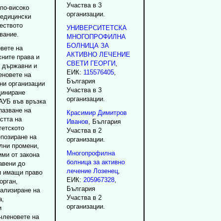
Участва в 3
 по-високо
организации.
медицински
еството
УНИВЕРСИТЕТСКА
вание.
МНОГОПРОФИЛНА
БОЛНИЦА ЗА
вете на
АКТИВНО ЛЕЧЕНИЕ
хните права и
СВЕТИ ГЕОРГИ
,
д държавни и
ЕИК:
115576405
,
еновете на
България
ни организации
Участва в 3
диниране
организации.
 АУБ във връзка
пазване на
Красимир
Димитров
стта на
Иванов
, България
тетското
Участва в 2
епозиране на
организации.
лни промени,
Многопрофилна
ими от закона
болница за активно
авени до
лечение Лозенец
,
и имащи право
ЕИК:
205967328
,
орган,
България
еализиране на
Участва в 2
а,
организации.
и
членовете на