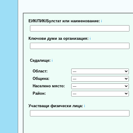
ЕИК/ПИК/Булстат или наименование:
ℹ
Ключови думи за организация:
ℹ
Седалище:
ℹ
Област:
Община:
Населено място:
Район:
Участващи физически лица:
ℹ