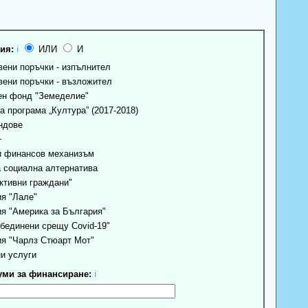
ия:
ℹ
ИЛИ
И
ени поръчки - изпълнител
ени поръчки - възложител
н фонд "Земеделие"
 програма „Култура” (2017-2018)
ндове
+
 финансов механизъм
 социална алтернатива
ктивни граждани"
я "Лале"
я "Америка за България"
бединени срещу Covid-19"
я "Чарлз Стюарт Мот"
и услуги
ми за финансиране:
ℹ