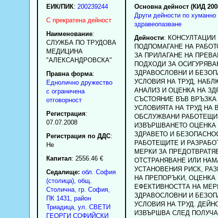
ЕИК/ПИК
:
200239244
Основна дейност (КИД 200
Други дейности по хуманно
С прекратена дейност
здравеопазване
Наименование
:
Дейности
: КОНСУЛТАЦИИ
СЛУЖБА ПО ТРУДОВА
ПОДПОМАГАНЕ НА РАБОТ
МЕДИЦИНА
ЗА ПРИЛАГАНЕ НА ПРЕВ
"АЛЕКСАНДРОВСКА"
ПОДХОДИ ЗА ОСИГУРЯВА
ЗДРАВОСЛОВНИ И БЕЗОП
Правна форма
:
УСЛОВИЯ НА ТРУД, НАБЛ
Еднолично дружество
АНАЛИЗ И ОЦЕНКА НА З
с ограничена
СЪСТОЯНИЕ ВЪВ ВРЪЗКА
отговорност
УСЛОВИЯТА НА ТРУД НА 
Регистрация
:
ОБСЛУЖВАНИ РАБОТЕЩИ,
07.07.2008
ИЗВЪРШВАНЕТО ОЦЕНКА 
ЗДРАВЕТО И БЕЗОПАСНО
Регистрация по ДДС
:
РАБОТЕЩИТЕ И РАЗРАБО
Нe
МЕРКИ ЗА ПРЕДОТВРАТЯ
Капитал
: 2556.46 €
ОТСТРАНЯВАНЕ ИЛИ НАМ
УСТАНОВЕНИЯ РИСК, РА
Седалище:
обл.
София
НА ПРЕПОРЪКИ, ОЦЕНКА
(столица)
,
общ.
ЕФЕКТИВНОСТТА НА МЕР
Столична
,
гр.
София
,
ЗДРАВОСЛОВНИ И БЕЗОП
ПК
1431
,
район
УСЛОВИЯ НА ТРУД. ДЕЙН
Триадица
,
ул. СВЕТИ
ИЗВЪРШВА СЛЕД ПОЛУЧА
ГЕОРГИ СОФИЙСКИ