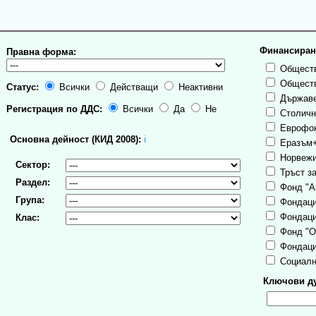
Финансиран
Правна форма:
Обществ
Обществ
Статус:
Всички
Действащи
Неактивни
Държаве
Регистрация по ДДС:
Всички
Да
Не
Столична
Еврофо
Основна дейност (КИД 2008):
ℹ
Еразъм
Норвежи
Сектор:
Тръст за
Раздел:
Фонд "А
Група:
Фондаци
Фондаци
Клас:
Фонд "О
Фондаци
Социалн
Ключови ду