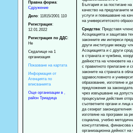
Правна форма
:
България и за постигане на
Сдружение
качество на предлаганите 
услуги и повишаване на кач
Дело
: 11815/2001 110
на университетското образо
Регистрация
:
Средства
: Представя члено
12.01.2022
Асоциацията и защитава те
Регистрация по ДДС
:
законните им интереси пре
Нe
други институции между чл
Асоциацията и с други срод
Седалище на 1
в страната и чужбина, коор
организация
дейността на членовете на
Показване на картата
с правилното прилагане и с
законите на страната в обла
Информация от
здравословното и универси
Агенцията по
образование, изготвяне и д
вписванията
предложения за законодате
Още организации в ,
чрез извършване на допуст
район Триадица
процесуални действия отпр
съответните органи и лица 
да сезират законодателния 
изготвяне на програми за р
социална, учебно методичн
консултативна, финансова 
организационна дейност на 