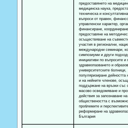
предоставянето на медицин
медицинска наука, предост
техническа и консултативн
въпроси от правен, финанс
управленски характер, орга
финансиране, координиране
предоставяне на методичес
осъществяване на съвместн
участия в регионални, наци
международни семинари, к
симпозиуми и други подхо
инициативи по въпросите и 
здравеопазването и образо
университетските болници,
популяризиране дейността 
и на нейните членове, осъ
поддържане на връзки със 
масово осведомяване и пр
действия за запознаване на
обществеността с възможно
проблемите и перспективите
реформиране на здравеопаз
България