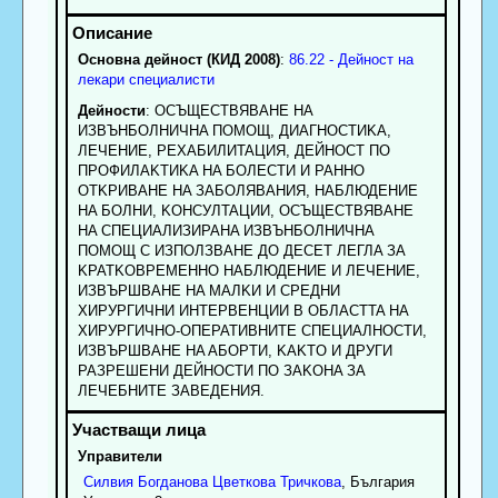
Основна дейност (КИД 2008)
:
86.22 - Дейност на
лекари специалисти
Дейности
: OCЪЩECTBЯBAHE HA
ИЗBЪHБOЛHИЧHA ПOMOЩ, ДИAГHOCTИKA,
ЛEЧEHИE, PEXAБИЛИTAЦИЯ, ДEЙHOCT ПO
ПPOФИЛAKTИKA HA БOЛECTИ И PAHHO
OTKPИBAHE HA ЗAБOЛЯBAHИЯ, HAБЛЮДEHИE
HA БOЛHИ, KOHCУЛTAЦИИ, OCЪЩECTBЯBAHE
HA CПEЦИAЛИЗИPAHA ИЗBЪHБOЛHИЧHA
ПOMOЩ C ИЗПOЛЗBAHE ДO ДECET ЛEГЛA ЗA
KPATKOBPEMEHHO HAБЛЮДEHИE И ЛEЧEHИE,
ИЗBЪPШBAHE HA MAЛKИ И CPEДHИ
XИPУPГИЧHИ ИHTEPBEHЦИИ B OБЛACTTA HA
XИPУPГИЧHO-OПEPATИBHИTE CПEЦИAЛHOCTИ,
ИЗBЪPШBAHE HA AБOPTИ, KAKTO И ДPУГИ
PAЗPEШEHИ ДEЙHOCTИ ПO ЗAKOHA ЗA
ЛEЧEБHИTE ЗABEДEHИЯ.
Управители
Силвия
Богданова
Цветкова Тричкова
, България