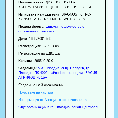
Наименование
:
ДИАГНОСТИЧНО-
КОНСУЛТАТИВЕН ЦЕНТЪР СВЕТИ ГЕОРГИ
Изписване на чужд език
: DIAGNOSTICHNO-
KONSULTATIVEN CENTER SVETI GEORGI
Правна форма
:
Еднолично дружество с
ограничена отговорност
Дело
: 1880/2001 530
Регистрация
: 16.09.2008
Регистрация по ДДС
: Да
Капитал
: 296549.29 €
Седалище:
обл.
Пловдив
,
общ. Пловдив
,
гр.
Пловдив
, ПК
4000
,
район Централен
,
ул. ВАСИЛ
АПРИЛОВ № 15А
Седалище на 3 организации
Показване на картата
Информация от Агенцията по вписванията
Още организации в гр. Пловдив, район Централен