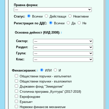
Правна форма:
Статус:
Всички
Действащи
Неактивни
Регистрация по ДДС:
Всички
Да
Не
Основна дейност (КИД 2008):
ℹ
Сектор:
Раздел:
Група:
Клас:
Финансирания:
ℹ
ИЛИ
И
Обществени поръчки - изпълнител
Обществени поръчки - възложител
Държавен фонд "Земеделие"
Столична програма „Култура” (2017-2018)
Еврофондове
Еразъм+
Норвежи финансов механизъм