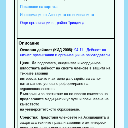
Показване на картата
Информация от Агенцията по вписванията
Още организации в , район Триадица
Основна дейност (КИД 2008)
:
94.11 - Дейност на
бизнес организации и организации на работодатели
Цели
: Да подпомага, обединява и координира
цялостната дейност на своите членове в защита на
техните законни
интереси, както и активно да съдейства за по-
нататъшното успешно реформиране на
здравеопазването в
България и за постигане на по-високо качество на
предлаганите медицински услуги и повишаване на
качеството
на университетското образование.
Средства
: Представя членовете на Асоциацията и
защитава техните права и законните им интереси
пред държавни и други институции между