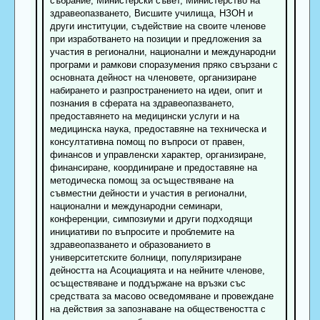
събрание, Министерски съвет, Министерство на
здравеопазването, Висшите училища, НЗОН и
други институции, съдействие на своите членове
при изработването на позиции и предложения за
участия в регионални, национални и международни
програми и рамкови споразумения пряко свързани с
основната дейност на членовете, организиране
набирането и разпространението на идеи, опит и
познания в сферата на здравеопазването,
предоставянето на медицински услуги и на
медицинска наука, предоставяне на техническа и
консултативна помощ по въпроси от правен,
финансов и управленски характер, организиране,
финансиране, координиране и предоставяне на
методическа помощ за осъществяване на
съвместни дейности и участия в регионални,
национални и международни семинари,
конференции, симпозиуми и други подходящи
инициативи по въпросите и проблемите на
здравеопазването и образованието в
университетските болници, популяризиране
дейността на Асоциацията и на нейните членове,
осъществяване и поддържане на връзки със
средствата за масово осведомяване и провеждане
на действия за запознаване на обществеността с