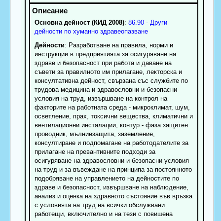
Основна дейност (КИД 2008)
:
86.90 - Други
дейности по хуманно здравеопазване
Дейности
: Разработване на правила, норми и
инструкции в предприятията за осигуряване на
здраве и безопасност при работа и даване на
съвети за правилното им прилагане, лекторска и
консултативна дейност, свързана със службите по
трудова медицина и здравословни и безопасни
условия на труд, извършване на контрол на
факторите на работната среда - микроклимат, шум,
осветление, прах, токсични вещества, климатични и
вентилационни инсталации, контур - фаза защитен
проводник, мълниезащита, заземление,
консултиране и подпомагане на работодателите за
прилагане на превантивните подходи за
осигуряване на здравословни и безопасни условия
на труд и за въвеждане на принципа за постоянното
подобряване на управлението на дейностите по
здраве и безопасност, извършване на наблюдение,
анализ и оценка на здравното състояние във връзка
с условията на труд на всички обслужвани
работещи, включително и на тези с повишена