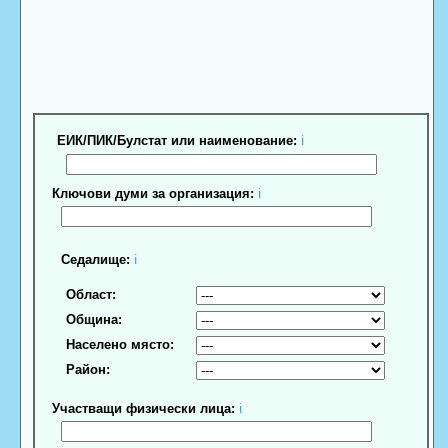
ЕИК/ПИК/Булстат или наименование:
ℹ
Ключови думи за организация:
ℹ
Седалище:
ℹ
Област:
Община:
Населено място:
Район:
Участващи физически лица:
ℹ