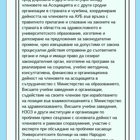
членовете на Асоциацията и с други сродни
организации в страната и чужбина, координиране
дейността на членовете на АУБ във връзка с
правилното прилагане и спазване на законите на
страната в областта на здравословното и
университетското образование, изготвяне и
депозиране на предложения за законодателни
промени, чрез извършване на допустими от закона
процесуални действия отправени до съответните
органи и лица и имащи право да сезират
законодателния орган, изготвяне на програми за
реализиране на социална, учебно методична,
консултативна, финансова и организационна
дейност на членовете на асоциацията в
сътрудничество с Министерство на образованието,
Висшите учебни заведения и организации,
съдействие на своите членове при изработването
на позиция във взаимоотношенията с Министерство
на здравеопазването, Висшите учебни заведения,
НЗОЗ и други институции и организации по
проблеми пряко свързани с основната дейност на
членовете и рамкови споразумения, участие с
експерти при обсъждане на проблеми касаещи
Университетските болници на ниво Народно