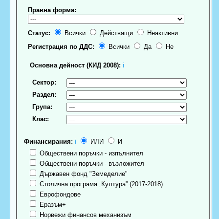
Правна форма:
Статус:
Всички
Действащи
Неактивни
Регистрация по ДДС:
Всички
Да
Не
Основна дейност (КИД 2008):
ℹ
Сектор:
Раздел:
Група:
Клас:
Финансирания:
ℹ
ИЛИ
И
Обществени поръчки - изпълнител
Обществени поръчки - възложител
Държавен фонд "Земеделие"
Столична програма „Култура” (2017-2018)
Еврофондове
Еразъм+
Норвежи финансов механизъм