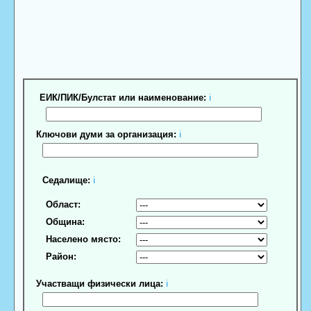
ЕИК/ПИК/Булстат или наименование:
ℹ
Ключови думи за организация:
ℹ
Седалище:
ℹ
Област:
Община:
Населено място:
Район:
Участващи физически лица:
ℹ