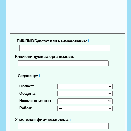
ЕИК/ПИК/Булстат или наименование:
ℹ
Ключови думи за организация:
ℹ
Седалище:
ℹ
Област:
Община:
Населено място:
Район:
Участващи физически лица:
ℹ