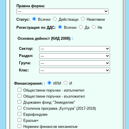
Правна форма:
Статус:
Всички
Действащи
Неактивни
Регистрация по ДДС:
Всички
Да
Не
Основна дейност (КИД 2008):
ℹ
Сектор:
Раздел:
Група:
Клас:
Финансирания:
ℹ
ИЛИ
И
Обществени поръчки - изпълнител
Обществени поръчки - възложител
Държавен фонд "Земеделие"
Столична програма „Култура” (2017-2018)
Еврофондове
Еразъм+
Норвежи финансов механизъм