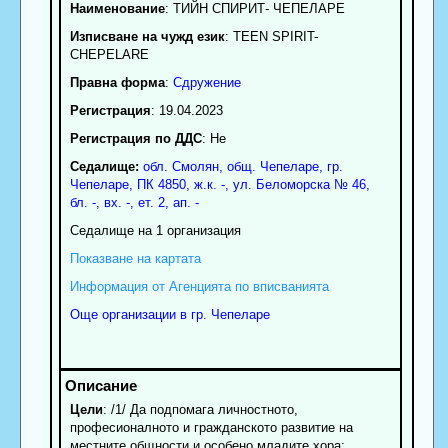
Наименование
:
ТИЙН СПИРИТ- ЧЕПЕЛАРЕ
Изписване на чужд език
: TEEN SPIRIT-
CHEPELARE
Правна форма
:
Сдружение
Регистрация
: 19.04.2023
Регистрация по ДДС
: Нe
Седалище:
обл.
Смолян
,
общ. Чепеларе
,
гр.
Чепеларе
, ПК
4850
,
ж.к. -, ул. Беломорска № 46,
бл. -, вх. -, ет. 2, ап. -
Седалище на 1 организация
Показване на картата
Информация от Агенцията по вписванията
Още организации в гр. Чепеларе
Цели
: /1/ Да подпомага личностното,
професионалното и гражданското развитие на
местните общности и особено младите хора;