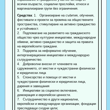
всички възрасти, социални прослойки, етноси и
маргинализирани групи без ограничения.
Средства
: 1. Организиране на събития, обучения,
фестивали и проекти за промяна на обществените
пространства, стимулиране на активно гражданство
и устойчивост.
2. Подпомагане на развитието на гражданското
общество чрез културни инициативи, международни
обмени, активно гражданство и защита на правата
на европейските граждани.
3. Подкрепа за неформално обучение,
интергенерационни инициативи и международно
сътрудничество.
4. Доброволни вноски от членовете на
сдружението, от местни и чуждестранни физически
и юридически лица
5. Спонсорство и помощи от местни и
чуждестранни физически и юридически лица,
дарения и завещания
6. Инициативи за социално включване,
демокрация и европейски ценности.
7. Сътрудничество е други национални,
европейски и международни организации, фондации
преследващи сходни цели;