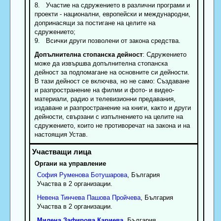
8. Участие на сдружението в различни програми и
проекти - национални, европейски и международни,
допринасящи за постигане на целите на
сдружението;
9. Всички други позволени от закона средства.
Допълнителна стопанска дейност
: Сдружението
може да извършва допълнителна стопанска
дейност за подпомагане на основните си дейности.
В тази дейност се включва, но не само: Създаване
и разпространение на филми и фото- и видео-
материали, радио и телевизионни предавания,
издаване и разпространение на книги, както и други
дейности, свързани с изпълнението на целите на
сдружението, които не противоречат на закона и на
настоящия Устав.
Органи на управление
София
Руменова
Ботушарова
, България
Участва в 2 организации.
Невена
Тинчева
Пашова Пройчева
, България
Участва в 2 организации.
Милена
Зафирова
Кариева
, България