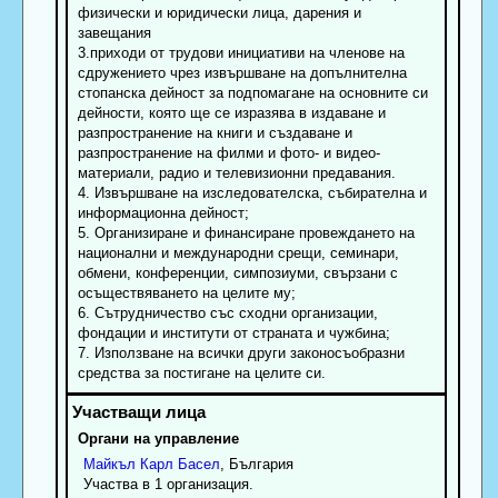
физически и юридически лица, дарения и
завещания
3.приходи от трудови инициативи на членове на
сдружението чрез извършване на допълнителна
стопанска дейност за подпомагане на основните си
дейности, която ще се изразява в издаване и
разпространение на книги и създаване и
разпространение на филми и фото- и видео-
материали, радио и телевизионни предавания.
4. Извършване на изследователска, събирателна и
информационна дейност;
5. Организиране и финансиране провеждането на
национални и международни срещи, семинари,
обмени, конференции, симпозиуми, свързани с
осъществяването на целите му;
6. Сътрудничество със сходни организации,
фондации и институти от страната и чужбина;
7. Използване на всички други законосъобразни
средства за постигане на целите си.
Органи на управление
Майкъл
Карл
Басел
, България
Участва в 1 организация.