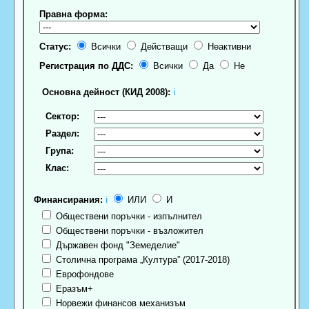
Правна форма:
Статус:
Всички
Действащи
Неактивни
Регистрация по ДДС:
Всички
Да
Не
Основна дейност (КИД 2008):
ℹ
Сектор:
Раздел:
Група:
Клас:
Финансирания:
ℹ
ИЛИ
И
Обществени поръчки - изпълнител
Обществени поръчки - възложител
Държавен фонд "Земеделие"
Столична програма „Култура” (2017-2018)
Еврофондове
Еразъм+
Норвежи финансов механизъм