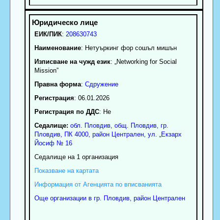
ЕИК/ПИК
:
208630743
Наименование
:
Нетуъркинг фор сошъл мишън
Изписване на чужд език
: „Networking for Social
Mission”
Правна форма
:
Сдружение
Регистрация
: 06.01.2026
Регистрация по ДДС
: Нe
Седалище:
обл.
Пловдив
,
общ. Пловдив
,
гр.
Пловдив
, ПК
4000
,
район Централен
,
ул. „Екзарх
Йосиф № 16
Седалище на 1 организация
Показване на картата
Информация от Агенцията по вписванията
Още организации в гр. Пловдив, район Централен