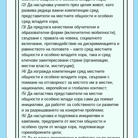
/2/ Да насърчава ученето през целия живот, като
развива редица важни компетенции сред
представители на местните общности и особено
сред младите хора;
/3/ Да предлага качествени обучителни и
образователни форми (включително мобилности),
свързани с правата на човека, социалното
включване, противодействие на дискриминацията и
равенството на половете – както сред местните
общности и особено младите хора, така и сред
ключови заинтересовани страни (организации,
местни власти, институции);
/4/ Да изгражда компетенции сред местните
общности и особено младите хора, свързани с
поемане на отговорност за мястото им в местен,
национален, европейски и глобален контекст;
/5/ Да овластява представители на местни
общности и особено млади хора сами да поемат
инициативи, да работят за собственото си развитие
и за разрешаването на конкретни проблеми;
/6/ Да насърчава и подпомага инициативи и
кампании, предприети от местни общности и
особено групи от млади хора, подпомагащи
гореизброените цели;
/7/ Да въвлича приоритетно в работата си по всички