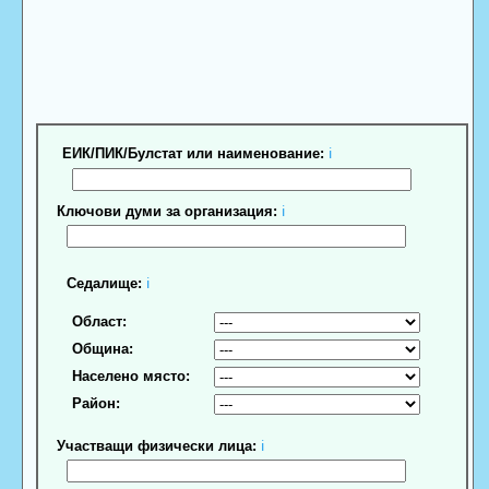
ЕИК/ПИК/Булстат или наименование:
ℹ
Ключови думи за организация:
ℹ
Седалище:
ℹ
Област:
Община:
Населено място:
Район:
Участващи физически лица:
ℹ