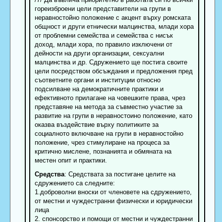
гореизброени цели представители на групи в
неравностойно положение с акцент върху ромската
общност и други етнически малцинства, млади хора
от проблемни семейства и семейства с нисък
доход, млади хора, по правило изключени от
дейности на други организации, сексуални
малцинства и др. Сдружението ще постига своите
цели посредством обсъждания и предложения пред
съответните органи и институции относно
подсилване на демократичните практики и
ефективното прилагане на човешките права, чрез
представяне на метода за съвместно участие за
развитие на групи в неравностоино положение, като
оказва въздействие върху политиките за
социалното включване на групи в неравностойно
положение, чрез стимулиране на процеса за
критично мислене, познанията и обмяната на
местен опит и практики.
Средства
: Средствата за постигане целите на
сдружението са следните:
1.доброволни вноски от членовете на сдружението,
от местни и чуждестранни физически и юридически
лица
2. спонсорство и помощи от местни и чуждестранни