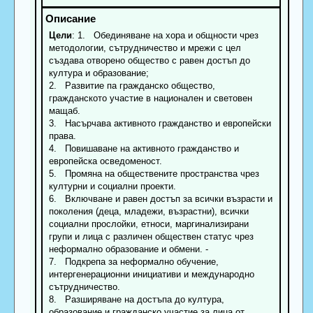
Цели
: 1. Обединяване на хора и общности чрез
методологии, сътрудничество и мрежи с цел
създава отворено общество с равен достъп до
култура и образование;
2. Развитие па гражданско общество,
гражданското участие в национален и световен
мащаб.
3. Насърчава активното гражданство и европейски
права.
4. Повишаване на активното гражданство и
европейска осведоменост.
5. Промяна на обществените пространства чрез
културни и социални проекти.
6. Включване и равен достъп за всички възрасти и
поколения (деца, младежи, възрастни), всички
социални прослойки, етноси, маргинализирани
групи и лица с различен обществен статус чрез
неформално образование и обмени. -
7. Подкрепа за неформално обучение,
интергенерационни инициативи и международно
сътрудничество.
8. Разширяване на достъпа до култура,
образование и гражданско участие за лица от