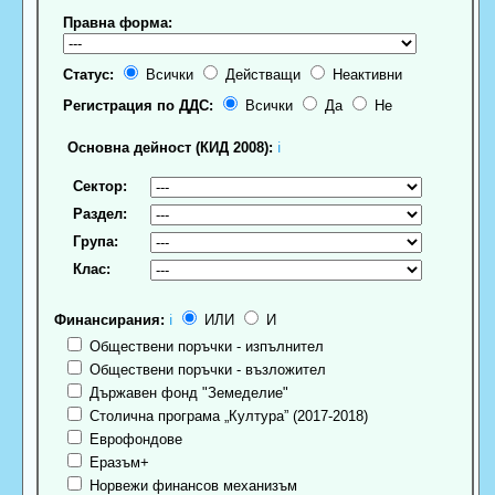
Правна форма:
Статус:
Всички
Действащи
Неактивни
Регистрация по ДДС:
Всички
Да
Не
Основна дейност (КИД 2008):
ℹ
Сектор:
Раздел:
Група:
Клас:
Финансирания:
ℹ
ИЛИ
И
Обществени поръчки - изпълнител
Обществени поръчки - възложител
Държавен фонд "Земеделие"
Столична програма „Култура” (2017-2018)
Еврофондове
Еразъм+
Норвежи финансов механизъм