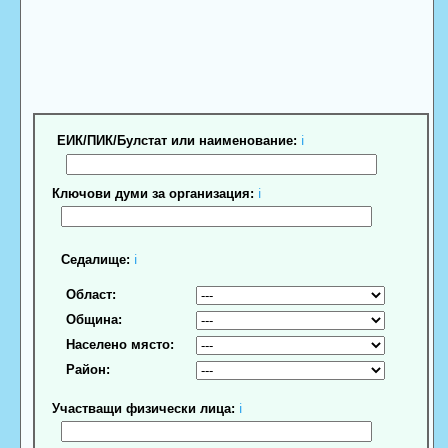
ЕИК/ПИК/Булстат или наименование:
ℹ
Ключови думи за организация:
ℹ
Седалище:
ℹ
Област:
Община:
Населено място:
Район:
Участващи физически лица:
ℹ