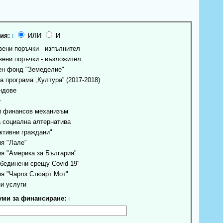
ия:
ℹ
ИЛИ
И
ени поръчки - изпълнител
ени поръчки - възложител
н фонд "Земеделие"
 програма „Култура” (2017-2018)
ндове
+
 финансов механизъм
 социална алтернатива
ктивни граждани"
я "Лале"
я "Америка за България"
бединени срещу Covid-19"
я "Чарлз Стюарт Мот"
и услуги
ми за финансиране:
ℹ