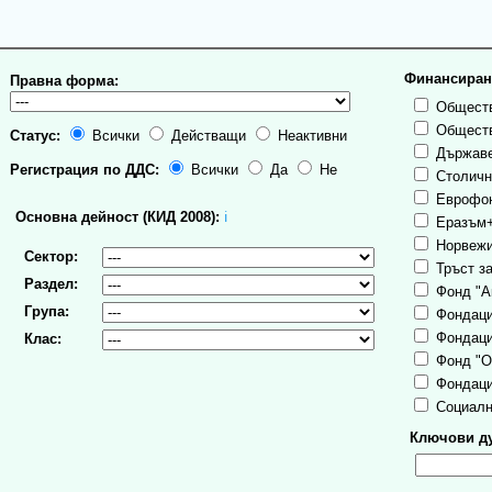
Финансиран
Правна форма:
Обществ
Обществ
Статус:
Всички
Действащи
Неактивни
Държаве
Регистрация по ДДС:
Всички
Да
Не
Столична
Еврофо
Основна дейност (КИД 2008):
ℹ
Еразъм
Норвежи
Сектор:
Тръст за
Раздел:
Фонд "А
Група:
Фондаци
Фондаци
Клас:
Фонд "О
Фондаци
Социалн
Ключови ду