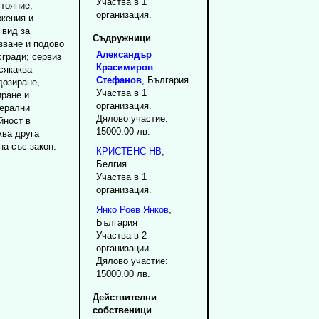
Участва в 1
тояние,
организация.
жения и
 вид за
Съдружници
зване и подово
Александър
гради; сервиз
Красимиров
сякаква
Стефанов
, България
дозиране,
Участва в 1
иране и
организация.
перални
Дялово участие:
йност в
15000.00 лв.
ква друга
на със закон.
КРИСТЕНС НВ
,
Белгия
Участва в 1
организация.
Янко
Роев
Янков
,
България
Участва в 2
организации.
Дялово участие:
15000.00 лв.
Действителни
собственици