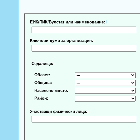
ЕИК/ПИК/Булстат или наименование:
ℹ
Ключови думи за организация:
ℹ
Седалище:
ℹ
Област:
Община:
Населено място:
Район:
Участващи физически лица:
ℹ