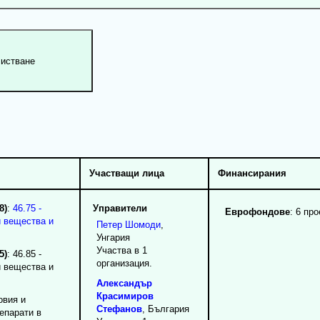
Участващи лица
Финансирания
8)
:
46.75 -
Управители
Еврофондове
: 6 про
и вещества и
Петер
Шомоди
,
Унгария
Участва в 1
5)
: 46.85 -
организация.
и вещества и
Александър
Красимиров
овия и
Стефанов
, България
епарати в