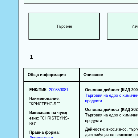
1
Обща информация
Описание
ЕИК/ПИК
:
200859081
Основна дейност (КИД 200
Търговия на едро с химичн
Наименование
:
продукти
"КРИСТЕНС-БГ"
Основна дейност (КИД 202
Изписване на чужд
Търговия на едро с химичн
език
: "CHRISTEYNS-
продукти
BG"
Дейности
: внос,износ, търг
Правна форма
:
дистрибуция на всякакви пр
Дружество с