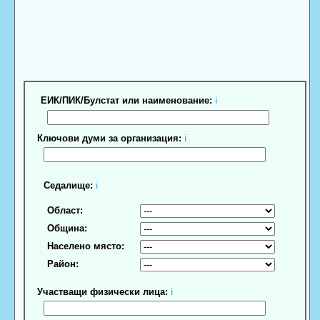
ЕИК/ПИК/Булстат или наименование:
ℹ
Ключови думи за организация:
ℹ
Седалище:
ℹ
Област:
Община:
Населено място:
Район:
Участващи физически лица:
ℹ