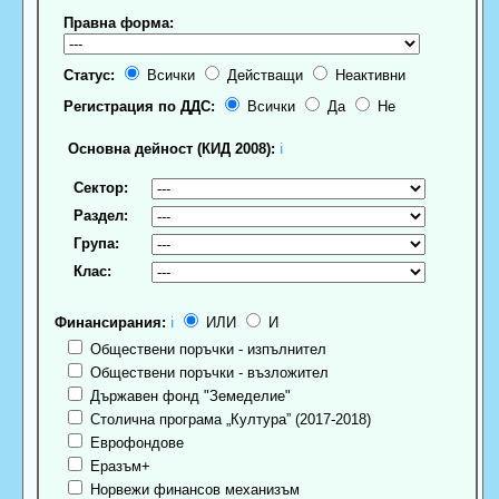
Правна форма:
Статус:
Всички
Действащи
Неактивни
Регистрация по ДДС:
Всички
Да
Не
Основна дейност (КИД 2008):
ℹ
Сектор:
Раздел:
Група:
Клас:
Финансирания:
ℹ
ИЛИ
И
Обществени поръчки - изпълнител
Обществени поръчки - възложител
Държавен фонд "Земеделие"
Столична програма „Култура” (2017-2018)
Еврофондове
Еразъм+
Норвежи финансов механизъм