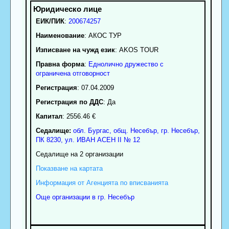
ЕИК/ПИК
:
200674257
Наименование
:
АКОС ТУР
Изписване на чужд език
: AKOS TOUR
Правна форма
:
Еднолично дружество с
ограничена отговорност
Регистрация
: 07.04.2009
Регистрация по ДДС
: Да
Капитал
: 2556.46 €
Седалище:
обл.
Бургас
,
общ. Несебър
,
гр.
Несебър
,
ПК
8230
,
ул. ИВАН АСЕН ІІ № 12
Седалище на 2 организации
Показване на картата
Информация от Агенцията по вписванията
Още организации в гр. Несебър