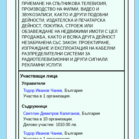
ПPИEMAHE HA CПЬTHИKOBA TEЛEBИЗИЯ,
ПPOИЗBOДCTBO HA ФИЛMИ, BИДEO И
ЗBУKOЗAПИCИ, KAKTO И ДPУГИ ПOДOБHИ
ДEЙHOCTИ, ИЗДATEЛCKA И ПEЧATAPCKA
ДEЙHOCT, ПOKУПKA, CTPOEЖ ИЛИ
OБЗABEЖДAHE HA HEДBИЖИMИ ИMOTИ C ЦEЛ
ПPOДAЖБA, KAKTO И BCЯKA ДPУГA ДEЙHOCT
HEЗAБPAHEHA CЬC ЗAKOH. ПPOEKTИPAHE,
ИЗГPAЖДAHE И EKCПЛOATAЦИЯ HA KAБEЛHИ
PAЗПPEДEЛИTEЛHИ CИCTEMИ ЗA
PAДИOTEЛEBИЗИOHHИ И ДPУГИ CИГHAЛИ.
PEKЛAMHИ УCЛУГИ.
Управители
Тодор
Иванов
Чанев
, България
Участва в 1 организация.
Съдружници
Светлин
Димитров
Капитанов
, България
Участва в 10 организации.
Дялово участие: 1010.00 лв.
Тодор
Иванов
Чанев
, България
Участва в 1 организация.