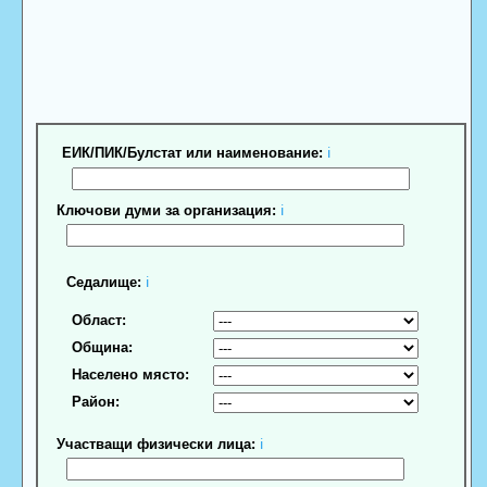
ЕИК/ПИК/Булстат или наименование:
ℹ
Ключови думи за организация:
ℹ
Седалище:
ℹ
Област:
Община:
Населено място:
Район:
Участващи физически лица:
ℹ