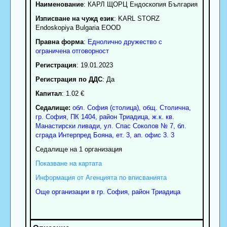
Наименование
:
КАРЛ ЩОРЦ Ендоскопия България
Изписване на чужд език
: KARL STORZ
Endoskopiya Bulgaria EOOD
Правна форма
:
Еднолично дружество с
ограничена отговорност
Регистрация
: 19.01.2023
Регистрация по ДДС
: Да
Капитал
: 1.02 €
Седалище:
обл.
София (столица)
,
общ. Столична
,
гр.
София
, ПК
1404
,
район Триадица
,
ж.к. кв.
Манастирски ливади, ул. Спас Соколов № 7, бл.
сграда Интерпред Бояна, ет. 3, ап. офис 3. 3
Седалище на 1 организация
Показване на картата
Информация от Агенцията по вписванията
Още организации в гр. София, район Триадица