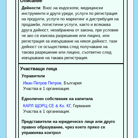
Дейности
: Внос на ендоскопи, медицински
инструменти и други уреди, услуги по регистрация
на продукти, услуги по маркетинг и дистрибуция на
продажби, логистични услуги, както и всякаква
друга дейност, незабранена от закона, при условие
че ако се изисква разрешение или лиценз, или
регистрация за извършване на някоя дейност, тази
дейност се осъществява след получаване на
такова разрешение или лиценз, съответно след
извършване на такава регистрация.
Управители
Иван
Петров
Петров
, България
Участва в 1 организация.
Едноличен собственик на капитала
КАРЛ ЩОРЦ СЕ & Ко. КГ
, Германия
Участва в 1 организация.
Представители на юридическо лице или друго
правно образувание, чрез което пряко се
упражнява контрол