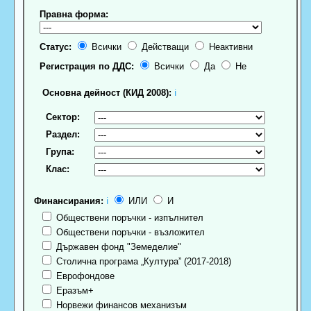
Правна форма:
Статус:
Всички
Действащи
Неактивни
Регистрация по ДДС:
Всички
Да
Не
Основна дейност (КИД 2008):
ℹ
Сектор:
Раздел:
Група:
Клас:
Финансирания:
ℹ
ИЛИ
И
Обществени поръчки - изпълнител
Обществени поръчки - възложител
Държавен фонд "Земеделие"
Столична програма „Култура” (2017-2018)
Еврофондове
Еразъм+
Норвежи финансов механизъм