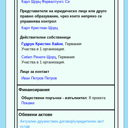
Карл
Щорц
Фервалтунгс Се
Представители на юридическо лице или друго
правно образувание, чрез което непряко се
упражнява контрол
Карл
Кристиан
Щорц
Действителни собственици
Гудрун
Кристин
Хайне
, Германия
Участва в 1 организация.
Сибил
Ренате
Щорц
, Германия
Участва в 1 организация.
Лице за контакт
Иван
Петров
Петров
Обществени поръчки - изпълнител
: 8 проекта
Покажи
Актуален дружествен договор/учредителен акт/
устав