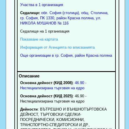
Участва в 1 организация
Седалище:
обл.
София (столица)
,
общ. Столична
,
гр.
София
, ПК
1330
,
район Красна поляна
,
ул.
НИКОЛА МУШАНОВ № 116
Седалище на 1 организация
Показване на картата
Информация от Агенцията по вписванията
Още организации в гр. София, район Красна поляна
Основна дейност (КИД 2008)
:
46.90 -
Неспециализирана търговия на едро
Основна дейност (КИД 2025)
: 46.90 -
Неспециализирана търговия на едро
Дейности
: BЪTPEШHO И BЪHШHOТЪPГOBCKA
ДEЙHOCT, TЪPГOBCKИ CДEЛKИ-
ПOCPEДHИЧECKИ, KOMИCИOHHИ,
TPAHCПOPTHO-CПEДИTOPCKИ И ДP.,