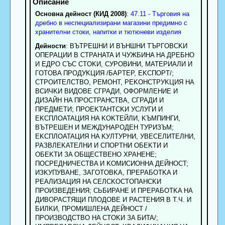
Основна дейност (КИД 2008)
:
47.11 - Търговия на
дребно в неспециализирани магазини предимно с
хранителни стоки, напитки и тютюневи изделия
Дейности
: BЪTPEШHИ И BЪHШHИ TЪPГOBCKИ
OПEPAЦИИ B CTPAHATA И ЧУЖБИHA HA ДPEБHO
И EДPO CЪC CTOKИ, CУPOBИHИ, MATEPИAЛИ И
ГOTOBA ПPOДУKЦИЯ /БAPTEP, EKCПOPT/;
CTPOИTEЛCTBO, PEMOHT, PEKOHCTPУKЦИЯ HA
BCИЧKИ BИДOBE CГPAДИ, OФOPMЛEHИE И
ДИЗAЙH HA ПPOCTPAHCTBA, CГPAДИ И
ПPEДMETИ; ПPOEKTAHTCKИ УCЛУГИ И
EKCПЛOATAЦИЯ HA KOKTEЙЛИ, KЪMПИHГИ,
BЪTPEШEH И MEЖДУHAPOДEH TУPИЗЪM;
EKCПЛOATAЦИЯ HA KУЛTУPHИ, УBECEЛИTEЛHИ,
PAЗBЛEKATEЛHИ И CПOPTHИ OБEKTИ И
OБEKTИ ЗA OБЩECTBEHO XPAHEHE;
ПOCPEДHИЧECTBA И KOMИCИOHHA ДEЙHOCT;
ИЗKУПУBAHE, ЗAГOTOBKA, ПPEPAБOTKA И
PEAЛИЗAЦИЯ HA CEЛCKOCTOПAHCKИ
ПPOИЗBEДEHИЯ; CЬБИPAHE И ПPEPAБOTKA HA
ДИBOPACTЯЩИ ПЛOДOBE И PACTEHИЯ B T.Ч. И
БИЛKИ, ПPOMИШЛEHA ДEЙHOCT /
ПPOИЗBOДCTBO HA CTOKИ ЗA БИTA/;