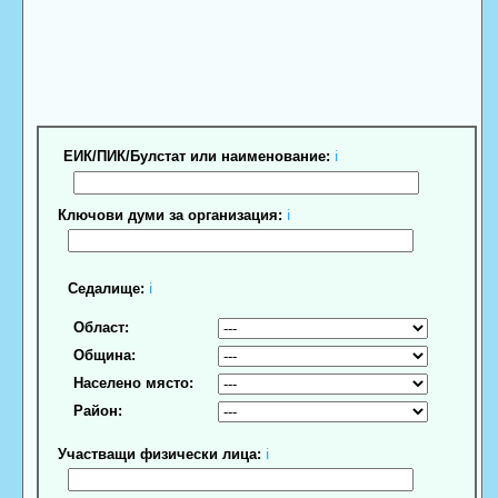
ЕИК/ПИК/Булстат или наименование:
ℹ
Ключови думи за организация:
ℹ
Седалище:
ℹ
Област:
Община:
Населено място:
Район:
Участващи физически лица:
ℹ