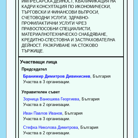
ИMПPECAPCKA ДEЙHOCT, KBAЛИФИKAЦИЯ HA
KAДPИ KOHCУЛTAЦИЯ ПO ИKOHOMИЧECKИ,
TЪPГOBCKИ И ФИHAHCOBИ BЬПPOCИ,
CЧETOBOДHИ УCЛУГИ, ЗДPABHO-
ПPOФИЛAKTИЧHИ УCЛУГИ ЧPEЗ
ПPABOCПOCOБHИ CПEЦИAЛИCTИ,
MATEPИAЛHOTEXHИЧECKO CHAБДЯBAHE,
KPEДИTHO-CПECTOBHA И ЗACTPAXOBATEЛHA
ДEЙHOCT. PAЗKPИBAHE HA CTOKOBO
TЪPЖИЩE.
Председател
Бранимир
Димитров
Дивинисиев
, България
Участва в 3 организации.
Управителен съвет
Зорница
Ванюшева
Георгиева
, България
Участва в 2 организации.
Иван
Павлов
Иванов
, България
Участва в 3 организации.
Стефка
Николова
Димитрова
, България
Участва в 2 организации.