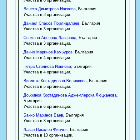
Участва в 6 организации.
Венета
Димитрова
Наскова
, България
Участва в 3 организации.
Даниел
Спасов
Порлидалиев
, България
Участва в 3 организации.
Снежана
Асенова
Лазарова
, България
Участва в 3 организации.
Данчо
Маринов
Камбуров
, България
Участва в 4 организации.
Петра
Стоянова
Йовнова
, България
Участва в 4 организации.
Виолета
Костадинова
Величкова
, България
Участва в 5 организации.
Добринка
Костадинова
Аджемлерска Люцканова
,
България
Участва в 6 организации.
Байко
Маринов
Баев
, България
Участва в 3 организации.
Лазар
Николов
Филчев
, България
Участва в 10 организации.