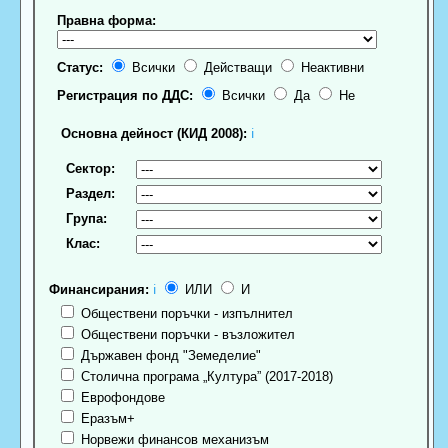
Правна форма:
Статус:
Всички
Действащи
Неактивни
Регистрация по ДДС:
Всички
Да
Не
Основна дейност (КИД 2008):
ℹ
Сектор:
Раздел:
Група:
Клас:
Финансирания:
ℹ
ИЛИ
И
Обществени поръчки - изпълнител
Обществени поръчки - възложител
Държавен фонд "Земеделие"
Столична програма „Култура” (2017-2018)
Еврофондове
Еразъм+
Норвежи финансов механизъм