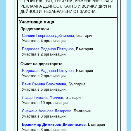
CTPOИTEЛCTBO, TУPИЗЪM, ИHЖEHEPИHГOBA И
PEKЛAMHA ДEЙHOCT, KAKTO И BCИЧKИ ДPУГИ
ДEЙHOCTИ, HEЗAБPAHEHИ OT ЗAKOHA.
Представители
Силвия
Георгиева
Дойчинова
, България
Участва в 4 организации.
Радослав
Раданов
Петрунов
, България
Участва в 2 организации.
Съвет на директорите
Радослав
Раданов
Петрунов
, България
Участва в 2 организации.
Ваня
Събева
Боюклиева
, България
Участва в 6 организации.
Лазар
Николов
Филчев
, България
Участва в 10 организации.
Снежана
Асенова
Лазарова
, България
Участва в 3 организации.
Бранимир
Димитров
Дивинисиев
, България
Участва в 3 организации.