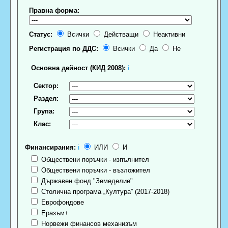
Правна форма:
Статус:
Всички
Действащи
Неактивни
Регистрация по ДДС:
Всички
Да
Не
Основна дейност (КИД 2008):
ℹ
Сектор:
Раздел:
Група:
Клас:
Финансирания:
ℹ
ИЛИ
И
Обществени поръчки - изпълнител
Обществени поръчки - възложител
Държавен фонд "Земеделие"
Столична програма „Култура” (2017-2018)
Еврофондове
Еразъм+
Норвежи финансов механизъм