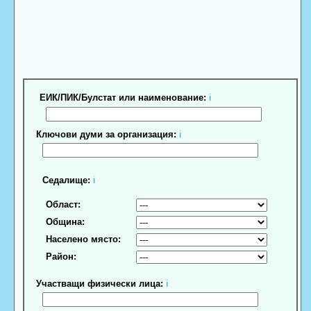
ЕИК/ПИК/Булстат или наименование:
ℹ
Ключови думи за организация:
ℹ
Седалище:
ℹ
Област:
Община:
Населено място:
Район:
Участващи физически лица:
ℹ