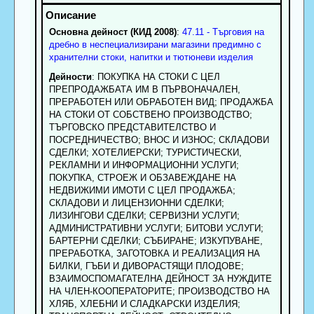
Основна дейност (КИД 2008)
:
47.11 - Търговия на
дребно в неспециализирани магазини предимно с
хранителни стоки, напитки и тютюневи изделия
Дейности
: ПОКУПКА НА СТОКИ С ЦЕЛ
ПРЕПРОДАЖБАТА ИМ В ПЪРВОНАЧАЛЕН,
ПРЕРАБОТЕН ИЛИ ОБРАБОТЕН ВИД; ПРОДАЖБА
НА СТОКИ ОТ СОБСТВЕНО ПРОИЗВОДСТВО;
ТЪРГОВСКО ПРЕДСТАВИТЕЛСТВО И
ПОСРЕДНИЧЕСТВО; ВНОС И ИЗНОС; СКЛАДОВИ
СДЕЛКИ; ХОТЕЛИЕРСКИ; ТУРИСТИЧЕСКИ,
РЕКЛАМНИ И ИНФОРМАЦИОННИ УСЛУГИ;
ПОКУПКА, СТРОЕЖ И ОБЗАВЕЖДАНЕ НА
НЕДВИЖИМИ ИМОТИ С ЦЕЛ ПРОДАЖБА;
СКЛАДОВИ И ЛИЦЕНЗИОННИ СДЕЛКИ;
ЛИЗИНГОВИ СДЕЛКИ; СЕРВИЗНИ УСЛУГИ;
АДМИНИСТРАТИВНИ УСЛУГИ; БИТОВИ УСЛУГИ;
БАРТЕРНИ СДЕЛКИ; СЪБИРАНЕ; ИЗКУПУВАНЕ,
ПРЕРАБОТКА, ЗАГОТОВКА И РЕАЛИЗАЦИЯ НА
БИЛКИ, ГЪБИ И ДИВОРАСТЯЩИ ПЛОДОВЕ;
ВЗАИМОСПОМАГАТЕЛНА ДЕЙНОСТ ЗА НУЖДИТЕ
НА ЧЛЕН-КООПЕРАТОРИТЕ; ПРОИЗВОДСТВО НА
ХЛЯБ, ХЛЕБНИ И СЛАДКАРСКИ ИЗДЕЛИЯ;