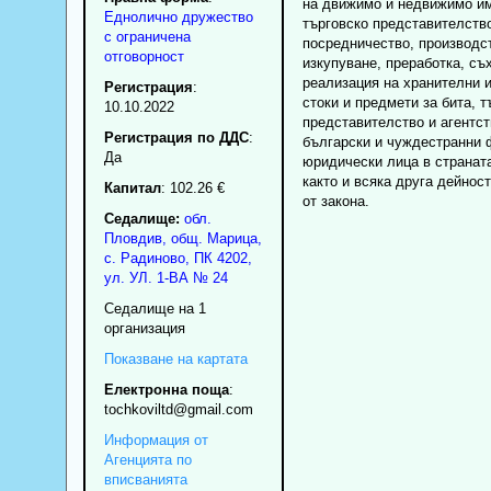
на движимо и недвижимо и
Еднолично дружество
търговско представителств
с ограничена
посредничество, производс
отговорност
изкупуване, преработка, съ
реализация на хранителни 
Регистрация
:
стоки и предмети за бита, т
10.10.2022
представителство и агентст
Регистрация по ДДС
:
български и чуждестранни 
Да
юридически лица в странат
както и всяка друга дейнос
Капитал
: 102.26 €
от закона.
Седалище:
обл.
Пловдив
,
общ. Марица
,
с.
Радиново
, ПК
4202
,
ул. УЛ. 1-ВА № 24
Седалище на 1
организация
Показване на картата
Електронна поща
:
tochkoviltd
@gmail.com
Информация от
Агенцията по
вписванията