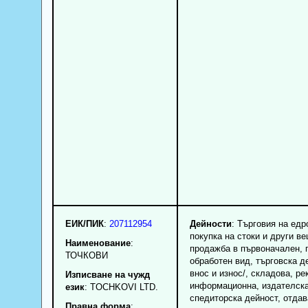
ЕИК/ПИК
:
207112954
Дейности
: Търговия на едр
покупка на стоки и други в
Наименование
:
продажба в първоначален, 
ТОЧКОВИ
обработен вид, търговска де
внос и износ/, складова, ре
Изписване на чужд
информационна, издателска
език
: TOCHKOVI LTD.
спедиторска дейност, отда
Правна форма
: