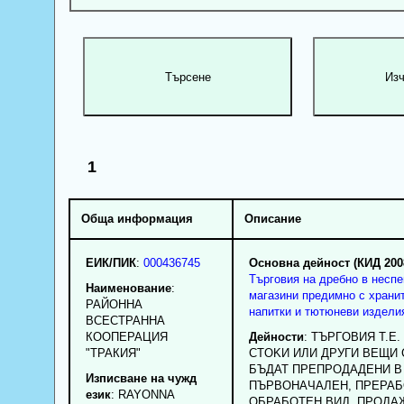
1
Обща информация
Описание
ЕИК/ПИК
:
000436745
Основна дейност (КИД 200
Търговия на дребно в несп
Наименование
:
магазини предимно с хранит
РАЙОННА
напитки и тютюневи издели
ВСЕСТРАННА
КООПЕРАЦИЯ
Дейности
: TЪPГOBИЯ T.E
"ТРАКИЯ"
CTOKИ ИЛИ ДPУГИ BEЩИ 
БЪДAT ПPEПPOДAДEHИ B
Изписване на чужд
ПЪPBOHAЧAЛEH, ПPEPAБ
език
: RAYONNA
OБPAБOTEH BИД, ПPOДA