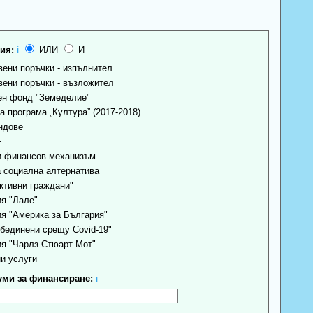
ия:
ℹ
ИЛИ
И
ени поръчки - изпълнител
ени поръчки - възложител
н фонд "Земеделие"
 програма „Култура” (2017-2018)
ндове
+
 финансов механизъм
 социална алтернатива
ктивни граждани"
я "Лале"
я "Америка за България"
бединени срещу Covid-19"
я "Чарлз Стюарт Мот"
и услуги
ми за финансиране:
ℹ