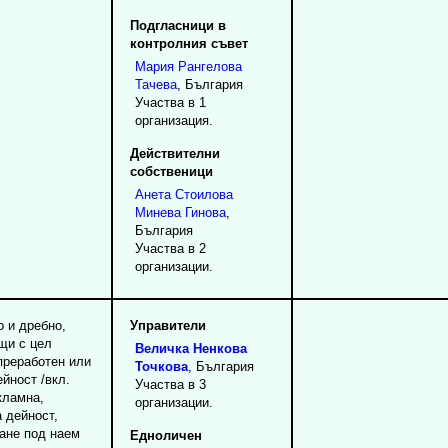
Подгласници в
контролния съвет
Мария
Рангелова
Тачева
, България
Участва в 1
организация.
Действителни
собственици
Анета
Стоилова
Минева Гинова
,
България
Участва в 2
организации.
о и дребно,
Управители
ещи с цел
Величка
Ненкова
преработен или
Точкова
, България
йност /вкл.
Участва в 3
кламна,
организации.
 дейност,
ване под наем
Едноличен