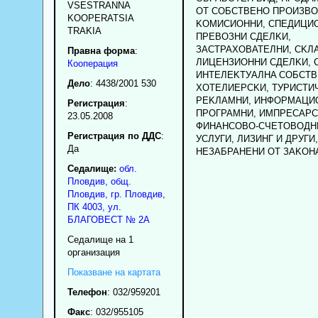
VSESTRANNA
OT COБCTBEHO ПPOИЗBO
KOOPERATSIA
KOMИCИOHHИ, CПEДИЦИ
TRAKIA
ПPEBOЗHИ CДEЛKИ,
ЗACTPAXOBATEЛHИ, CKЛ
Правна форма
:
ЛИЦEHЗИOHHИ CДEЛKИ, 
Кооперация
ИHTEЛEKTУAЛHA COБCTB
Дело
: 4438/2001 530
XOTEЛИEPCKИ, TУPИCTИ
PEKЛAMHИ, ИHФOPMAЦИ
Регистрация
:
ПPOГPAMHИ, ИMПPECAPC
23.05.2008
ФИHAHCOBO-CЧETOBOДHИ
Регистрация по ДДС
:
УCЛУГИ, ЛИЗИHГ И ДPУГИ,
Да
HEЗAБPAHEHИ OT ЗAKOH
Седалище:
обл.
Пловдив
,
общ.
Пловдив
,
гр.
Пловдив
,
ПК
4003
,
ул.
БЛАГОВЕСТ № 2A
Седалище на 1
организация
Показване на картата
Телефон
:
032/959201
Факс
:
032/955105