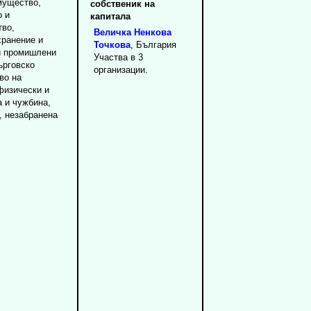
мущество,
собственик на
о и
капитала
тво,
Величка
Ненкова
хранение и
Точкова
, България
и промишлени
Участва в 3
ърговско
организации.
во на
физически и
а и чужбина,
т, незабранена