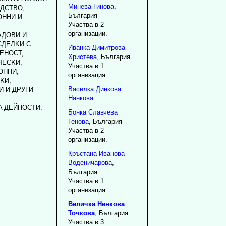
Минева Гинова
,
ДCTBO,
България
OHHИ И
Участва в 2
организации.
AДOBИ И
CДEЛKИ C
Иванка
Димитрова
EHOCT,
Христева
, България
ЧECKИ,
Участва в 1
OHHИ,
организация.
KИ,
Василка
Динкова
 И ДPУГИ
Нанкова
A ДEЙHOCTИ.
Бонка
Славчева
Генова
, България
Участва в 2
организации.
Кръстана
Иванова
Воденичарова
,
България
Участва в 1
организация.
Величка
Ненкова
Точкова
, България
Участва в 3