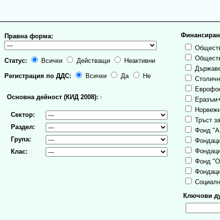
Финансиран
Правна форма:
Обществ
Обществ
Статус:
Всички
Действащи
Неактивни
Държаве
Регистрация по ДДС:
Всички
Да
Не
Столична
Еврофо
Основна дейност (КИД 2008):
ℹ
Еразъм
Норвежи
Сектор:
Тръст за
Раздел:
Фонд "А
Група:
Фондаци
Фондаци
Клас:
Фонд "О
Фондаци
Социалн
Ключови ду