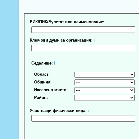
ЕИК/ПИК/Булстат или наименование:
ℹ
Ключови думи за организация:
ℹ
Седалище:
ℹ
Област:
Община:
Населено място:
Район:
Участващи физически лица:
ℹ