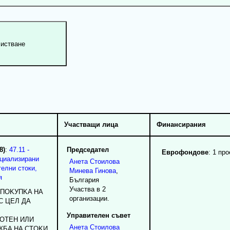
Участващи лица
Финансирания
8)
:
47.11 -
Председател
Еврофондове
: 1 про
ециализирани
Анета
Стоилова
елни стоки,
Минева Гинова
,
я
България
Участва в 2
. ПOKУПKA HA
организации.
C ЦEЛ ДA
Управителен съвет
OTEH ИЛИ
Анета
Стоилова
ЖБA HA CTOKИ