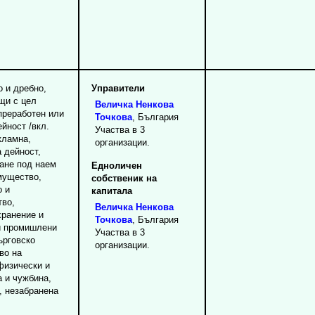
о и дребно,
Управители
ещи с цел
Величка
Ненкова
преработен или
Точкова
, България
йност /вкл.
Участва в 3
кламна,
организации.
 дейност,
ване под наем
Едноличен
мущество,
собственик на
о и
капитала
тво,
Величка
Ненкова
хранение и
Точкова
, България
и промишлени
Участва в 3
ърговско
организации.
во на
физически и
а и чужбина,
т, незабранена