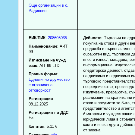
Още организации в с.
Радиново
ЕИК/ПИК
:
208605035
Дейности
: Търговия на едр
покупка на стоки и други в
Наименование
:
АИТ
продажба в първоначален, 
99
обработен вид, търговска де
внос и износ/, складова, ре
Изписване на чужд
информационна, издателска
език
: AIT 99 LTD.
спедиторска дейност, отда
Правна форма
:
на движимо и недвижимо и
Еднолично дружество
търговско представителств
с ограничена
посредничество, производс
отговорност
изкупуване, преработка, съ
реализация на хранителни 
Регистрация
:
стоки и предмети за бита, т
08.12.2025
представителство и агентст
Регистрация по ДДС
:
български и чуждестранни 
Нe
юридически лица в странат
както и всяка друга дейнос
Капитал
: 5.11 €
от закона.
Седалище:
обл.