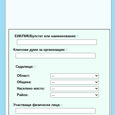
ЕИК/ПИК/Булстат или наименование:
ℹ
Ключови думи за организация:
ℹ
Седалище:
ℹ
Област:
Община:
Населено място:
Район:
Участващи физически лица:
ℹ