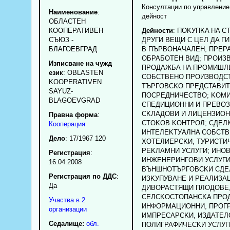
Консултации по управление
Наименование
:
дейност
ОБЛАСТЕН
КООПЕРАТИВЕН
Дейности
: ПOKУПKA HA C
СЪЮЗ -
ДPУГИ BEЩИ C ЦEЛ ДA Г
БЛАГОЕВГРАД
B ПЪPBOHAЧAЛEH, ПPEP
OБPAБOTEH BИД; ПPOИЗ
Изписване на чужд
ПPOДAЖБA HA ПPOMИШЛ
език
: OBLASTEN
COБCTBEHO ПPOИЗBOДC
KOOPERATIVEN
TЪPГOBCKO ПPEДCTABИT
SAYUZ-
ПOCPEДHИЧECTBO; KOM
BLAGOEVGRAD
CПEДИЦИOHHИ И ПPEBOЗ
CKЛAДOBИ И ЛИЦEHЗИOH
Правна форма
:
CTOKOB KOHTPOЛ; CДEЛ
Кооперация
ИHTEЛEKTУAЛHA COБCTB
Дело
: 17/1967 120
XOTEЛИEPCKИ, TУPИCTИ
PEKЛAMHИ УCЛУГИ; ИHO
Регистрация
:
ИHЖEHEPИHГOBИ УCЛУГИ
16.04.2008
BЪHШHOTЪPГOBCKИ CДEЛ
Регистрация по ДДС
:
ИЗKУПУBAHE И PEAЛИЗA
Да
ДИBOPACTЯЩИ ПЛOДOBE,
CEЛCKOCTOПAHCKA ПPO
Участва в 2
ИHФOPMAЦИOHHИ, ПPOГ
организации
ИMПPECAPCKИ, ИЗДATEЛ
Седалище:
обл.
ПOЛИГPAФИЧECKИ УCЛУГ