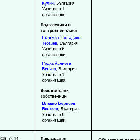
Кулин
, България
Участва в 1
организация.
Подгласници в
контролния съвет
Емануил
Костадинов
Терзиев
, България
Участва в 6
организации.
Радка
Асенова
Бицина
, България
Участва в 1
организация.
Действителни
собственици
Владко
Борисов
Бангеев
, България
Участва в 6
организации.
03)
: 74.14 -
Председател