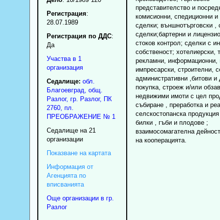
представителство и посред
Регистрация
:
комисионни, спедиционни и
28.07.1989
сделки; външнотърговски ,
сделки;бартерни и лицензи
Регистрация по ДДС
:
стоков контрол; сделки с и
Да
собственост; хотелиерски, 
Участва в 1
рекламни, информационни, 
организация
импресарски, строителни, с
административни ,битови и 
Седалище:
обл.
покупка, строеж и/или обза
Благоевград
,
общ.
недвижими имоти с цел про
Разлог
,
гр.
Разлог
, ПК
събиране , преработка и ре
2760
,
пл.
селскостопанска продукция
ПРЕОБРАЖЕНИЕ № 1
билки , гъби и плодове ;
Седалище на 21
взаимосомагателна дейност
организации
на кооперацията.
Показване на картата
Информация от
Агенцията по
вписванията
Още организации в гр.
Разлог