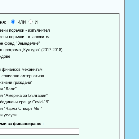
ия:
ℹ
ИЛИ
И
ени поръчки - изпълнител
ени поръчки - възложител
н фонд "Земеделие"
 програма „Култура” (2017-2018)
ндове
+
 финансов механизъм
 социална алтернатива
ктивни граждани"
я "Лале"
я "Америка за България"
бединени срещу Covid-19"
я "Чарлз Стюарт Мот"
и услуги
ми за финансиране:
ℹ