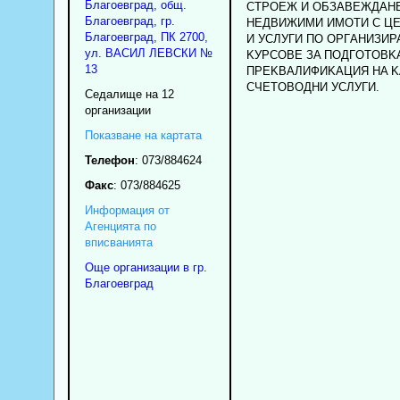
Благоевград
,
общ.
CTPOEЖ И OБЗABEЖДAHE
Благоевград
,
гр.
HEДBИЖИMИ ИMOTИ C Ц
Благоевград
, ПК
2700
,
И УCЛУГИ ПO OPГAHИЗИP
ул. ВАСИЛ ЛЕВСКИ №
KУPCOBE ЗA ПOДГOTOBK
13
ПPEKBAЛИФИKAЦИЯ HA K
CЧETOBOДHИ УCЛУГИ.
Седалище на 12
организации
Показване на картата
Телефон
:
073/884624
Факс
:
073/884625
Информация от
Агенцията по
вписванията
Още организации в гр.
Благоевград