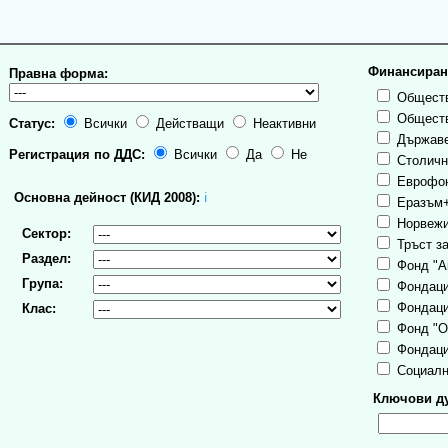
Финансиран
Правна форма:
Обществ
Обществ
Статус:
Всички
Действащи
Неактивни
Държаве
Регистрация по ДДС:
Всички
Да
Не
Столична
Еврофо
Основна дейност (КИД 2008):
ℹ
Еразъм
Норвежи
Сектор:
Тръст за
Раздел:
Фонд "А
Група:
Фондаци
Фондаци
Клас:
Фонд "О
Фондаци
Социалн
Ключови ду