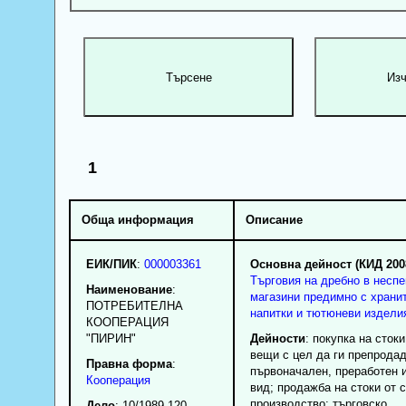
1
Обща информация
Описание
ЕИК/ПИК
:
000003361
Основна дейност (КИД 200
Търговия на дребно в несп
Наименование
:
магазини предимно с хранит
ПОТРЕБИТЕЛНА
напитки и тютюневи издели
КООПЕРАЦИЯ
"ПИРИН"
Дейности
: покупка на сток
вещи с цел да ги препродад
Правна форма
:
първоначален, преработен 
Кооперация
вид; продажба на стоки от 
производство; търговско
Дело
: 10/1989 120