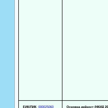
ЕИК/ПИК
:
000025060
Основна дейност (НКИД 20