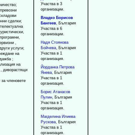
Участва в 3
ничество;
организации.
 превозни
 складови
Владко
Борисов
онни сделки;
Бангеев
, България
нтелектуална
Участва в 6
туристически,
организации.
програмни,
Надя
Стоянова
ервизни ,
Бойчева
, България
други услуги;
Участва в 1
веждане на
организация.
дажба ;
ализация на
Йорданка
Петрова
 , диворастящи
Янева
, България
Участва в 1
 за членовете
организация.
Борис
Атанасов
Пулин
, България
Участва в 1
организация.
Магделина
Илиева
Рускова
, България
Участва в 1
организация.