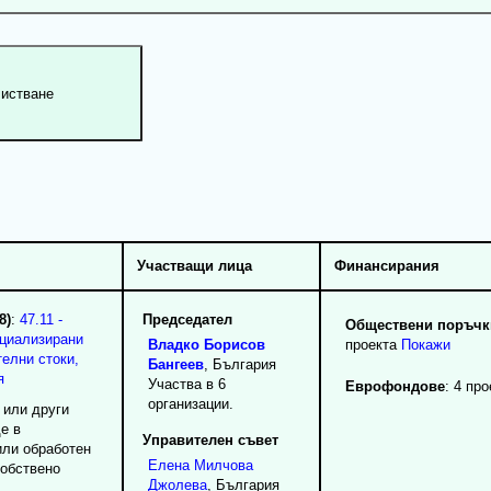
Участващи лица
Финансирания
8)
:
47.11 -
Председател
Обществени поръчки
ециализирани
Владко
Борисов
проекта
Покажи
елни стоки,
Бангеев
, България
я
Участва в 6
Еврофондове
: 4 про
организации.
и или други
е в
Управителен съвет
или обработен
Елена
Милчова
собствено
Джолева
, България