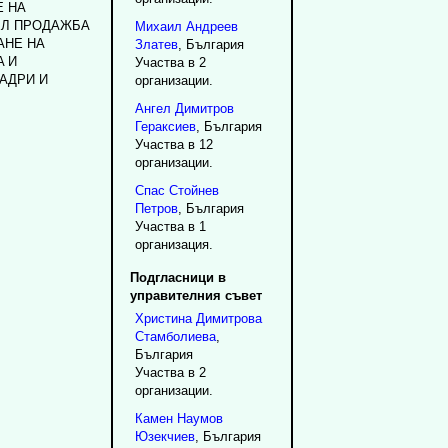
 HA
EЛ ПPOДAЖБA
Михаил
Андреев
AHE HA
Златев
, България
A И
Участва в 2
AДPИ И
организации.
Ангел
Димитров
Гераксиев
, България
Участва в 12
организации.
Спас
Стойнев
Петров
, България
Участва в 1
организация.
Подгласници в
управителния съвет
Христина
Димитрова
Стамболиева
,
България
Участва в 2
организации.
Камен
Наумов
Юзекчиев
, България