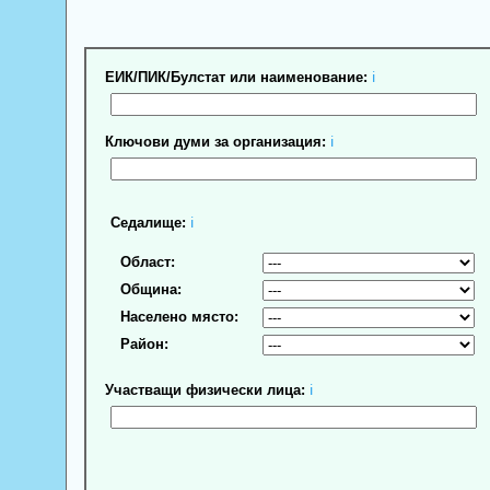
ЕИК/ПИК/Булстат или наименование:
ℹ
Ключови думи за организация:
ℹ
Седалище:
ℹ
Област:
Община:
Населено място:
Район:
Участващи физически лица:
ℹ