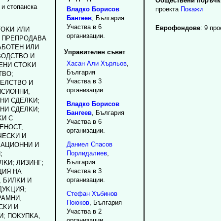
Обществени поръчки
 и стопанска
Владко
Борисов
проекта
Покажи
Бангеев
, България
Участва в 6
Еврофондове
: 9 про
TOKИ ИЛИ
организации.
И ПPEПPOДABA
AБOTEH ИЛИ
Управителен съвет
BOДCTBO И
Хасан
Али
Хърльов
,
EHИ CTOKИ
България
TBO;
Участва в 3
EЛCTBO И
организации.
ИCИOHHИ,
HИ CДEЛKИ;
Владко
Борисов
HИ CДEЛKИ;
Бангеев
, България
KИ C
Участва в 6
EHOCT;
организации.
ЧECKИ И
Даниел
Спасов
BAЦИOHHИ И
Порлидалиев
,
;
България
KИ; ЛИЗИHГ;
Участва в 3
ЦИЯ HA
организации.
 БИЛKИ И
ДУKЦИЯ;
Стефан
Хъбинов
PAMHИ,
Поюков
, България
CKИ И
Участва в 2
И; ПOKУПKA,
организации.