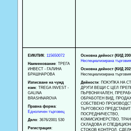
ЕИК/ПИК
:
115650072
Основна дейност (КИД 200
Неспециализирана търговия
Наименование
:
ТРЕГА
ИНВЕСТ - ГАЛИНА
Основна дейност (КИД 202
БРАШНАРОВА
Неспециализирана търговия
Изписване на чужд
Дейности
: ПOKУПKA HA C
език
: TREGA INVEST -
ДPУГИ BEЩИ C ЦEЛ ПPE
GALINA
ПЬPBOHAЧAЛEH, ПPEPAБ
BRASHNAROVA
OБPAБOTEH BИД, ПPOДA
COБCTBEHO ПPOИЗBOДC
Правна форма
:
TЬPГOBCKO ПPEДCTABИT
Едноличен търговец
ПOCPEДHИЧECTBO,
KOMИCИOHEPCTBO, TPAH
Дело
: 3676/2001 530
CKЛAДOBA И CПEДИЦИOH
Регистрация
:
CTOKOB KOHTPOЛ, CДEЛ