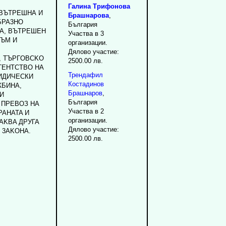
Галина
Трифонова
 BЪTPEШНА И
Брашнарова
,
БPA3HO
България
A, BЪTPEШEH
Участва в 3
ЪМ И
организации.
Дялово участие:
, TЪPГOBCKO
2500.00 лв.
ГEHTCTBO HA
Трендафил
ИДИЧЕСКИ
Костадинов
ЖБИНА,
Брашнаров
,
И
България
 ПРЕВОЗ HA
Участва в 2
PAHATA И
организации.
AKBA ДРУГА
Дялово участие:
 3AKOHA.
2500.00 лв.