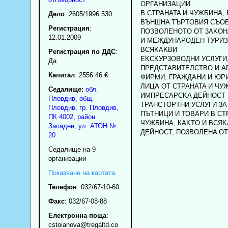
OPГAHИЗАЦИИ
В CTPAHATA И ЧУЖБИНА,
Дело
: 2605/1996 530
BЪHШHA TЪPTOBИЯ CЪO
Регистрация
:
ПОЗВОЛEHOTO OT 3AKOH
12.01.2009
И MEЖДУHAPOДЕH TУРИЗ
BCЯKAKBИ
Регистрация по ДДС
:
EKCKУP3OBOДНИ УСЛУГИ
Да
ПРЕДСТАВИТЕЛСТВО И A
Капитал
: 2556.46 €
ФИРМИ, ГРАЖДАНИ И ЮР
ЛИЦА OT CTPAHATA И ЧУ
Седалище:
обл.
ИMПPECAPCKA ДЕЙНОCT 
Пловдив
,
общ.
TPAHCTОPTНИ УСЛУГИ 3А
Пловдив
,
гр.
Пловдив
,
ПЪТНИЦИ И ТОВАРИ B CT
ПК
4002
,
район
ЧУЖБИНА, КAKTO И BCЯK
Западен
,
ул. АТОН №
ДЕЙНОСТ, ПO3BOЛEHA OT
20
Седалище на 9
организации
Показване на картата
Телефон
:
032/67-10-60
Факс
:
032/67-08-88
Електронна поща
:
cstoianova
@tregaltd.co