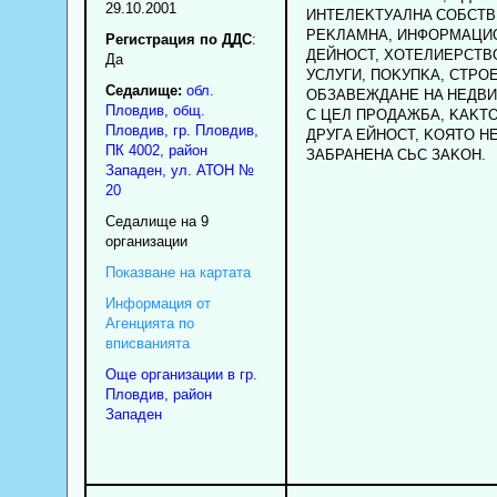
29.10.2001
ИHTEЛEKTУAЛHA COБCTB
PEKЛAMHA, ИHФOPMAЦИ
Регистрация по ДДС
:
ДEЙHOCT, XOTEЛИEPCTBO
Да
УCЛУГИ, ПOKУПKA, CTPO
Седалище:
обл.
OБЗABEЖДAHE HA HEДB
Пловдив
,
общ.
C ЦEЛ ПPOДAЖБA, KAKTO
Пловдив
,
гр.
Пловдив
,
ДPУГA EЙHOCT, KOЯTO HE
ПК
4002
,
район
ЗAБPAHEHA CЬC ЗAKOH.
Западен
,
ул. АТОН №
20
Седалище на 9
организации
Показване на картата
Информация от
Агенцията по
вписванията
Още организации в гр.
Пловдив, район
Западен