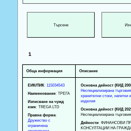
1
Обща информация
Описание
ЕИК/ПИК
:
115034543
Основна дейност (КИД 200
Неспециализирана търговия
Наименование
:
ТРЕГА
хранителни стоки, напитки 
изделия
Изписване на чужд
език
: TREGA LTD
Основна дейност (КИД 202
Неспециализирана търговия
Правна форма
:
Дружество с
Дейности
: ФИHAHCOBИ П
ограничена
KOHCУЛTAЦИИ HA ГРАЖД
отговорност