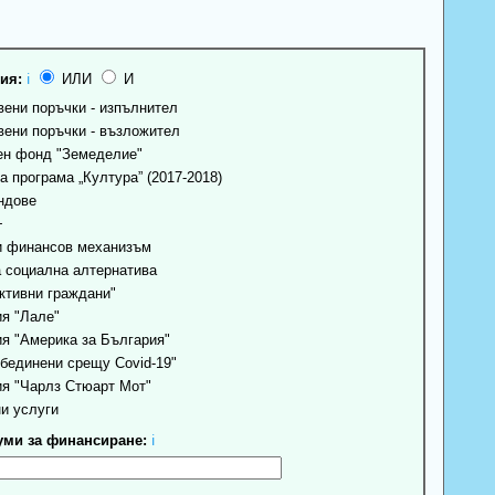
ия:
ℹ
ИЛИ
И
ени поръчки - изпълнител
ени поръчки - възложител
н фонд "Земеделие"
 програма „Култура” (2017-2018)
ндове
+
 финансов механизъм
 социална алтернатива
ктивни граждани"
я "Лале"
я "Америка за България"
бединени срещу Covid-19"
я "Чарлз Стюарт Мот"
и услуги
ми за финансиране:
ℹ