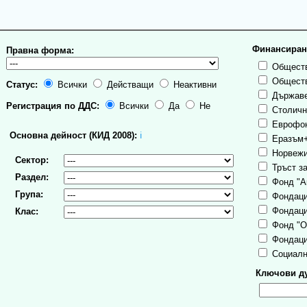
Финансиран
Правна форма:
Обществ
Обществ
Статус:
Всички
Действащи
Неактивни
Държаве
Регистрация по ДДС:
Всички
Да
Не
Столична
Еврофо
Основна дейност (КИД 2008):
ℹ
Еразъм
Норвежи
Сектор:
Тръст за
Раздел:
Фонд "А
Група:
Фондаци
Фондаци
Клас:
Фонд "О
Фондаци
Социалн
Ключови ду