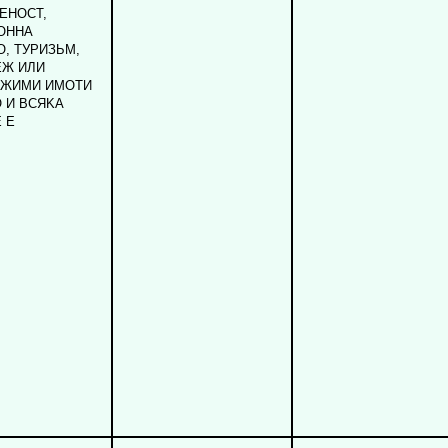
EHOCT,
OHHA
, TУPИЗЬM,
EЖ ИЛИ
ИЖИMИ ИMOTИ
 И BCЯKA
 E