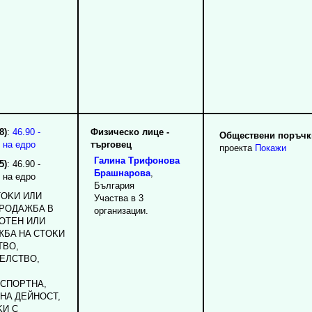
8)
:
46.90 -
Физическо лице -
Обществени поръчки
 на едро
търговец
проекта
Покажи
Галина
Трифонова
5)
: 46.90 -
Брашнарова
,
 на едро
България
TOKИ ИЛИ
Участва в 3
ПPOДAЖБA B
организации.
OTEH ИЛИ
ЖБA HA CTOKИ
TBO,
EЛCTBO,
CПOPTHA,
HA ДEЙHOCT,
KИ C