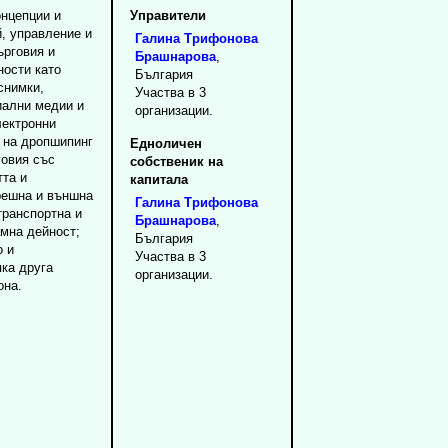
онцепции и
Управители
, управление и
Галина
Трифонова
ърговия и
Брашнарова
,
ности като
България
снимки,
Участва в 3
иални медии и
организации.
лектронни
а на дропшипинг
Едноличен
говия със
собственик на
тта и
капитала
трешна и външна
Галина
Трифонова
транспортна и
Брашнарова
,
амна дейност;
България
о и
Участва в 3
яка друга
организации.
она.