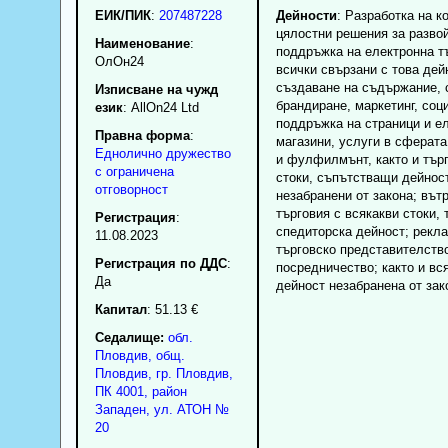
ЕИК/ПИК
:
207487228
Дейности
: Разработка на к
цялостни решения за развой
Наименование
:
поддръжка на електронна т
ОлОн24
всички свързани с това дей
създаване на съдържание, 
Изписване на чужд
брандиране, маркетинг, соц
език
: AllOn24 Ltd
поддръжка на страници и е
Правна форма
:
магазини, услуги в сферат
Еднолично дружество
и фулфилмънт, както и тър
с ограничена
стоки, съпътстващи дейнос
отговорност
незабранени от закона; въ
търговия с всякакви стоки, 
Регистрация
:
спедиторска дейност; рекл
11.08.2023
търговско представителств
Регистрация по ДДС
:
посредничество; както и вс
Да
дейност незабранена от зак
Капитал
: 51.13 €
Седалище:
обл.
Пловдив
,
общ.
Пловдив
,
гр.
Пловдив
,
ПК
4001
,
район
Западен
,
ул. АТОН №
20