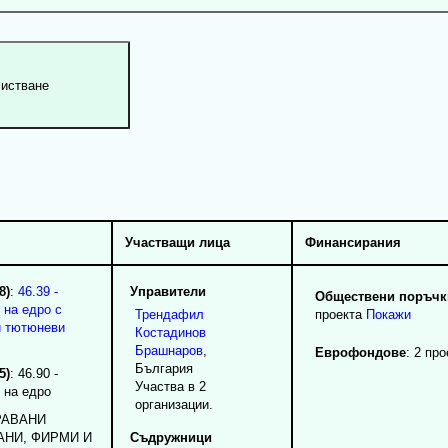
Участващи лица
Финансирания
8)
:
46.39 -
Управители
Обществени поръчки
 на едро с
Трендафил
проекта
Покажи
и тютюневи
Костадинов
Брашнаров
,
Еврофондове
: 2 про
България
5)
: 46.90 -
Участва в 2
 на едро
организации.
PABАНИ
АНИ, ФИРМИ И
Съдружници