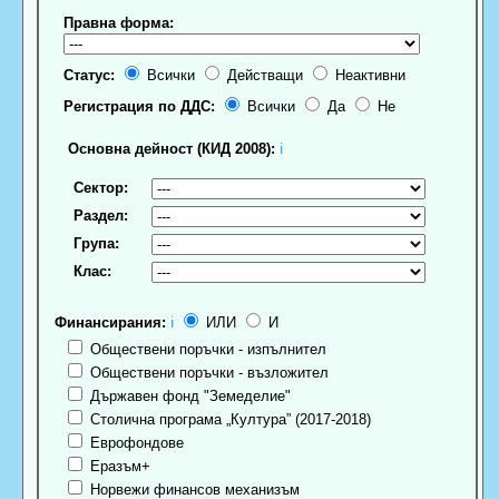
Правна форма:
Статус:
Всички
Действащи
Неактивни
Регистрация по ДДС:
Всички
Да
Не
Основна дейност (КИД 2008):
ℹ
Сектор:
Раздел:
Група:
Клас:
Финансирания:
ℹ
ИЛИ
И
Обществени поръчки - изпълнител
Обществени поръчки - възложител
Държавен фонд "Земеделие"
Столична програма „Култура” (2017-2018)
Еврофондове
Еразъм+
Норвежи финансов механизъм