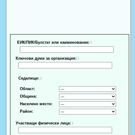
ЕИК/ПИК/Булстат или наименование:
ℹ
Ключови думи за организация:
ℹ
Седалище:
ℹ
Област:
Община:
Населено място:
Район:
Участващи физически лица:
ℹ