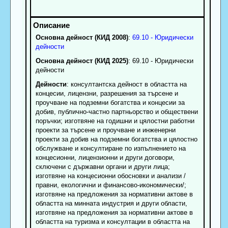
Основна дейност (КИД 2008)
:
69.10 - Юридически
дейности
Основна дейност (КИД 2025)
: 69.10 - Юридически
дейности
Дейности
: консултантска дейност в областта на
концесии, лицензни, разрешения за търсене и
проучване на подземни богатства и концесии за
добив, публично-частно партньорство и обществени
поръчки; изготвяне на годишни и цялостни работни
проекти за търсене и проучване и инженерни
проекти за добив на подземни богатства и цялостно
обслужване и консултиране по изпълнението на
концесионни, лицензионни и други договори,
сключени с държавни органи и други лица;
изготвяне на концесионни обосновки и анализи /
правни, екологични и финансово-икономически/;
изготвяне на предложения за нормативни актове в
областта на минната индустрия и други области,
изготвяне на предложения за нормативни актове в
областта на туризма и консултации в областта на