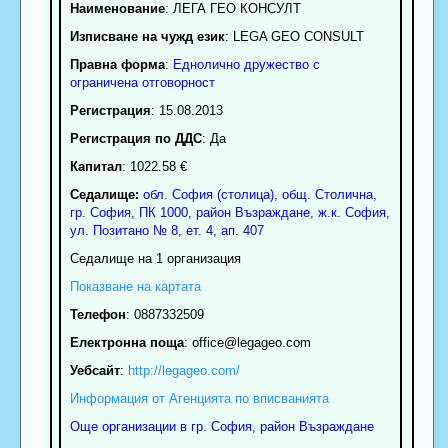
Наименование
:
ЛЕГА ГЕО КОНСУЛТ
Изписване на чужд език
: LEGA GEO CONSULT
Правна форма
:
Еднолично дружество с
ограничена отговорност
Регистрация
: 15.08.2013
Регистрация по ДДС
: Да
Капитал
: 1022.58 €
Седалище:
обл.
София (столица)
,
общ. Столична
,
гр.
София
, ПК
1000
,
район Възраждане
,
ж.к. София,
ул. Позитано № 8, ет. 4, ап. 407
Седалище на 1 организация
Показване на картата
Телефон
:
0887332509
Електронна поща
:
office
@legageo.com
Уебсайт
:
http://legageo.com/
Информация от Агенцията по вписванията
Още организации в гр. София, район Възраждане