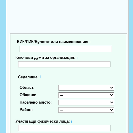
ЕИК/ПИК/Булстат или наименование:
ℹ
Ключови думи за организация:
ℹ
Седалище:
ℹ
Област:
Община:
Населено място:
Район:
Участващи физически лица:
ℹ