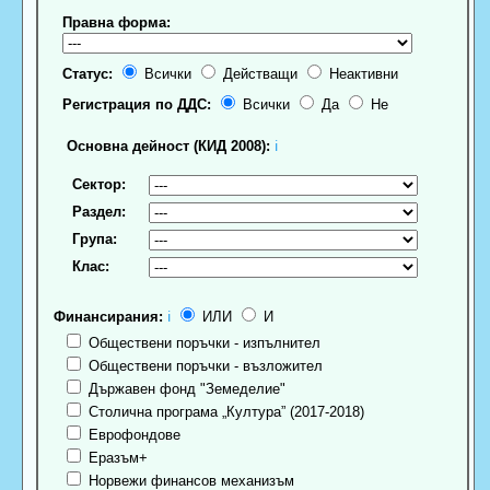
Правна форма:
Статус:
Всички
Действащи
Неактивни
Регистрация по ДДС:
Всички
Да
Не
Основна дейност (КИД 2008):
ℹ
Сектор:
Раздел:
Група:
Клас:
Финансирания:
ℹ
ИЛИ
И
Обществени поръчки - изпълнител
Обществени поръчки - възложител
Държавен фонд "Земеделие"
Столична програма „Култура” (2017-2018)
Еврофондове
Еразъм+
Норвежи финансов механизъм