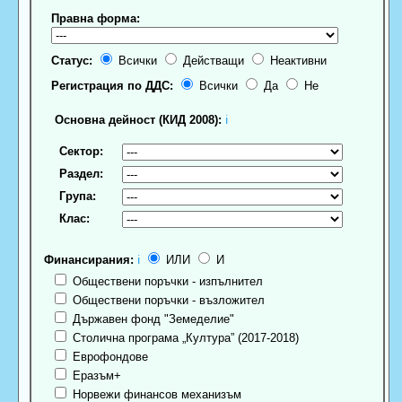
Правна форма:
Статус:
Всички
Действащи
Неактивни
Регистрация по ДДС:
Всички
Да
Не
Основна дейност (КИД 2008):
ℹ
Сектор:
Раздел:
Група:
Клас:
Финансирания:
ℹ
ИЛИ
И
Обществени поръчки - изпълнител
Обществени поръчки - възложител
Държавен фонд "Земеделие"
Столична програма „Култура” (2017-2018)
Еврофондове
Еразъм+
Норвежи финансов механизъм