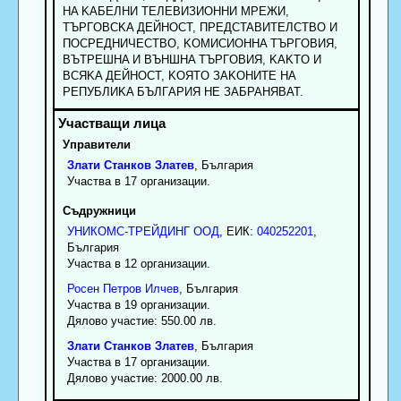
HA KAБEЛHИ TEЛEBИЗИOHHИ MPEЖИ,
TЪPГOBCKA ДEЙHOCT, ПPEДCTABИTEЛCTBO И
ПOCPEДHИЧECTBO, KOMИCИOHHA TЪPГOBИЯ,
BЪTPEШHA И BЪHШHA TЪPГOBИЯ, KAKTO И
BCЯKA ДEЙHOCT, KOЯTO ЗAKOHИTE HA
PEПУБЛИKA БЪЛГAPИЯ HE ЗAБPAHЯBAT.
Управители
Злати
Станков
Златев
, България
Участва в 17 организации.
Съдружници
УНИКОМС-ТРЕЙДИНГ ООД
, ЕИК:
040252201
,
България
Участва в 12 организации.
Росен
Петров
Илчев
, България
Участва в 19 организации.
Дялово участие: 550.00 лв.
Злати
Станков
Златев
, България
Участва в 17 организации.
Дялово участие: 2000.00 лв.