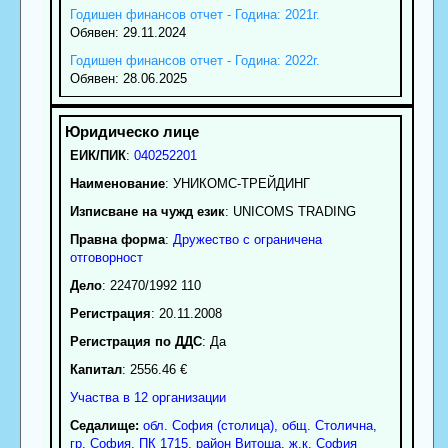
Годишен финансов отчет - Година: 2021г.
Обявен: 29.11.2024
Годишен финансов отчет - Година: 2022г.
Обявен: 28.06.2025
ЕИК/ПИК
:
040252201
Наименование
:
УНИКОМС-ТРЕЙДИНГ
Изписване на чужд език
: UNICOMS TRADING
Правна форма
:
Дружество с ограничена
отговорност
Дело
: 22470/1992 110
Регистрация
: 20.11.2008
Регистрация по ДДС
: Да
Капитал
: 2556.46 €
Участва в 12 организации
Седалище:
обл.
София (столица)
,
общ. Столична
,
гр.
София
, ПК
1715
,
район Витоша
,
ж.к. София