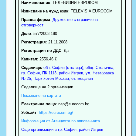
Наименование
:
ТЕЛЕВИЗИЯ ЕВРОКОМ
Изписване на чужд език
: TELEVISIA EUROCOM
Правна форма
:
Дружество с ограничена
отговорност
Дело
: 577/2003 180
Регистрация
: 21.11.2008
Регистрация по ДДС
: Да
Капитал
: 2556.46 €
Седалище:
обл.
София (столица)
,
общ. Столична
,
гр.
София
, ПК
1113
,
район Изгрев
,
ул. Незабравка
№ 25, Парк хотел Москва, ет. мецанин
Седалище на 2 организации
Показване на картата
Електронна поща
:
nap
@eurocom.bg
Уебсайт
:
https://eurocom.bg/
Информация от Агенцията по вписванията
Още организации в гр. София, район Изгрев