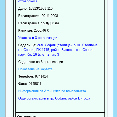
отговорност
Дело
: 10313/1999 110
Регистрация
: 20.11.2008
Регистрация по ДДС
: Да
Капитал
: 2556.46 €
Участва в 3 организации
Седалище:
обл.
София (столица)
,
общ. Столична
,
гр.
София
, ПК
1715
,
район Витоша
,
ж.к. София
парк, бл. 16 Б, ет. 2, ап. 3
Седалище на 3 организации
Показване на картата
Телефон
:
9741414
Факс
:
9745811
Информация от Агенцията по вписванията
Още организации в гр. София, район Витоша