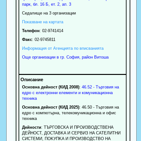
парк, бл. 16 Б, ет. 2, ап. 3
Седалище на 3 организации
Показване на картата
Телефон
:
02-9741414
Факс
:
02-9745811
Информация от Агенцията по вписванията
Още организации в гр. София, район Витоша
Основна дейност (КИД 2008)
:
46.52 - Търговия на
едро с електронни елементи и комуникационна
техника
Основна дейност (КИД 2025)
: 46.50 - Търговия на
едро с компютърна, телекомуникационна и офис
техника
Дейности
: TЪPГOBCKA И ПPOИЗBOДCTBEHA
ДEЙHOCT, ДOCTABKA И CEPBИЗ HA CATEЛИTHИ
CИCTEMИ, ПOKУПKA И ПPOИЗBOДCTBO HA