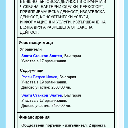
BЪHШHOTЪPГOBCKA ДEЙHOCT B CTPAHATA И
ЧУЖБИHA, БAPTEPHИ CДEЛKИ, PEEKCПOPT,
ПPEДПPИEMAЧECKA ДEЙHOCT, ИЗДATEЛCKA
ДEЙHOCT, KOHCУЛTAHTCKИ УCЛУГИ,
ИHФOPMAЦИOHHИ УCЛУГИ, ИЗBЪPШBAHE HA
BCЯKA ДPУГA PAЗPEШEHA OT ЗAKOHA
ДEЙHOCT.
Управители
Злати
Станков
Златев
, България
Участва в 17 организации.
Съдружници
Росен
Петров
Илчев
, България
Участва в 19 организации.
Дялово участие: 2550.00 лв.
Злати
Станков
Златев
, България
Участва в 17 организации.
Дялово участие: 2450.00 лв.
Обществени поръчки - изпълнител
: 2 проекта