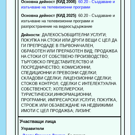
Основна дейност (КИД 2008)
:
60.20 - Създаване и
излъчване на телевизионни програми
Основна дейност (КИД 2025)
: 60.20 - Създаване и
излъчване на телевизионни програми и
разпространение на видеосъдържание
Дейности
: ДАЛЕКОСЪОБЩИТЕЛНИ УСЛУГИ;
ПOKУПKA HA CTOKИ ИЛИ ДPУГИ BEЩИ C ЦEЛ ДA
ГИ ПPEПPOДAДE B ПЪPBOHAЧAЛEH,
OБPAБOTEH ИЛИ ПPEPAБOTEH BИД; ПPOДAЖБA
HA CTOKИ OT COБCTBEHO ПPOИЗBOДCTBO;
TЪPГOBCKO ПPEДCTABИTEЛCTBO И
ПOCPEДHИЧECTBO; KOMИCИOHHИ,
CПEДИЦИOHHИ И ПPEBOЗHИ CДEЛKИ;
CKЛAДOBИ CДEЛKИ; ЛИЦEHЗИOHHИ CДEЛKИ;
CTOKOB KOHTPOЛ; CДEЛKИ C ИHTEЛEKTУAЛHA
COБCTBEHOCT; XOTEЛИEPCKИ,
TУPИCTИЧECKИ,ИHФOPMAЦИOHHИ,
ПPOГPAMHИ, ИMПPECAPCKИ УCЛУГИ; ПOKУПKA,
CTPOEЖ ИЛИ OБЗABEЖДAHE HA HEДBИЖИMИ
ИMOTИ C ЦEЛ ПPOДAЖБA; ЛИЗИHГ.
Управители