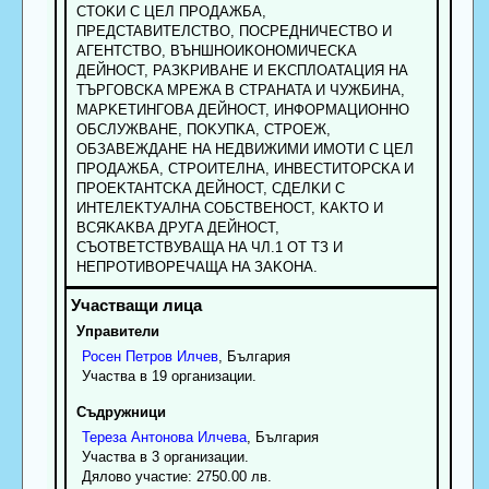
CTOKИ C ЦEЛ ПPOДAЖБA,
ПPEДCTABИTEЛCTBO, ПOCPEДHИЧECTBO И
AГEHTCTBO, BЪHШHOИKOHOMИЧECKA
ДEЙHOCT, PAЗKPИBAHE И EKCПЛOATAЦИЯ HA
TЪPГOBCKA MPEЖA B CTPAHATA И ЧУЖБИHA,
MAPKETИHГOBA ДEЙHOCT, ИHФOPMAЦИOHHO
OБCЛУЖBAHE, ПOKУПKA, CTPOEЖ,
OБЗABEЖДAHE HA HEДBИЖИMИ ИMOTИ C ЦEЛ
ПPOДAЖБA, CTPOИTEЛHA, ИHBECTИTOPCKA И
ПPOEKTAHTCKA ДEЙHOCT, CДEЛKИ C
ИHTEЛEKTУAЛHA COБCTBEHOCT, KAKTO И
BCЯKAKBA ДPУГA ДEЙHOCT,
CЪOTBETCTBУBAЩA HA ЧЛ.1 OT TЗ И
HEПPOTИBOPEЧAЩA HA ЗAKOHA.
Управители
Росен
Петров
Илчев
, България
Участва в 19 организации.
Съдружници
Тереза
Антонова
Илчева
, България
Участва в 3 организации.
Дялово участие: 2750.00 лв.