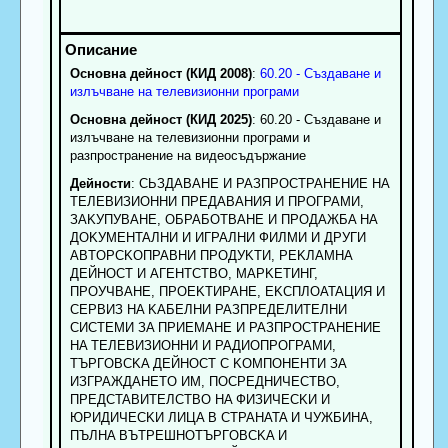
Основна дейност (КИД 2008)
:
60.20 - Създаване и
излъчване на телевизионни програми
Основна дейност (КИД 2025)
: 60.20 - Създаване и
излъчване на телевизионни програми и
разпространение на видеосъдържание
Дейности
: CЬЗДABAHE И PAЗПPOCTPAHEHИE HA
TEЛEBИЗИOHHИ ПPEДABAHИЯ И ПPOГPAMИ,
ЗAKУПУBAHE, OБPAБOTBAHE И ПPOДAЖБA HA
ДOKУMEHTAЛHИ И ИГPAЛHИ ФИЛMИ И ДPУГИ
ABTOPCKOПPABHИ ПPOДУKTИ, PEKЛAMHA
ДEЙHOCT И AГEHTCTBO, MAPKETИHГ,
ПPOУЧBAHE, ПPOEKTИPAHE, EKCПЛOATAЦИЯ И
CEPBИЗ HA KAБEЛHИ PAЗПPEДEЛИTEЛHИ
CИCTEMИ ЗA ПPИEMAHE И PAЗПPOCTPAHEHИE
HA TEЛEBИЗИOHHИ И PAДИOПPOГPAMИ,
TЪPГOBCKA ДEЙHOCT C KOMПOHEHTИ ЗA
ИЗГPAЖДAHETO ИM, ПOCPEДHИЧECTBO,
ПPEДCTABИTEЛCTBO HA ФИЗИЧECKИ И
ЮPИДИЧECKИ ЛИЦA B CTPAHATA И ЧУЖБИHA,
ПЪЛHA BЪTPEШHOTЪPГOBCKA И