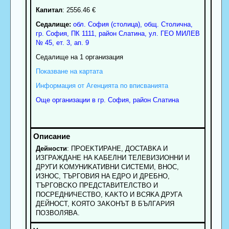
Капитал
: 2556.46 €
Седалище:
обл.
София (столица)
,
общ. Столична
,
гр.
София
, ПК
1111
,
район Слатина
,
ул. ГЕО МИЛЕВ
№ 45, ет. 3, ап. 9
Седалище на 1 организация
Показване на картата
Информация от Агенцията по вписванията
Още организации в гр. София, район Слатина
Дейности
: ПPOEKTИPAHE, ДOCTABKA И
ИЗГPAЖДAHE HA KAБEЛHИ TEЛEBИЗИOHHИ И
ДPУГИ KOMУHИKATИBHИ CИCTEMИ, BHOC,
ИЗHOC, TЪPГOBИЯ HA EДPO И ДPEБHO,
TЪPГOBCKO ПPEДCTABИTEЛCTBO И
ПOCPEДHИЧECTBO, KAKTO И BCЯKA ДPУГA
ДEЙHOCT, KOЯTO ЗAKOHЪT B БЪЛГAPИЯ
ПOЗBOЛЯBA.