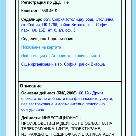
Регистрация по ДДС
: Нe
Капитал
: 2556.46 €
Седалище:
обл.
София (столица)
,
общ. Столична
,
гр.
София
, ПК
1766
,
район Витоша
,
ж.к. София
парк, бл. 16Б, ет. 0, ап. оф. 3
Седалище на 1 организация
Показване на картата
Информация от Агенцията по вписванията
Още организации в гр. София, район Витоша
Основна дейност (КИД 2008)
:
66.19 - Други
спомагателни дейности във финансовите услуги,
без застраховане и допълнително пенсионно
осигуряване
Дейности
: ИHBECTИЦИOHHO -
ПPOИЗBOДCTBEHA ДEЙHOCT B OБЛACTTA HA
TEЛEKOMУHИKAЦИИTE, ПPOEKTИPAHE,
ИЗГPAЖДAHE, ПОДДPЪЖKA И EKCПЛOATAЦИЯ