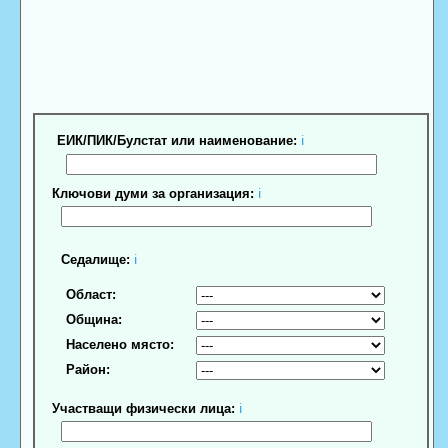
ЕИК/ПИК/Булстат или наименование:
ℹ
Ключови думи за организация:
ℹ
Седалище:
ℹ
Област:
Община:
Населено място:
Район:
Участващи физически лица:
ℹ