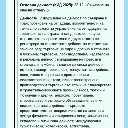
Основна дейност (КИД 2025)
: 38.12 - Събиране на
опасни отпадъци
Дейности
: Извършване на дейност по събиране и
транспортиране на отпадъци, включително и на
такива по закона за управление на отпадаците на
територията на страната след като се получи
съответното разрешително и дружеството се
регистрира за съответната дейност по съответния
законов ред; търговия на едро и дребно в страната
и чужбина; търговска, производствена, издателска
и рекламна дейност; извършване на превози в
страната и чужбина; външнотърговска дейност-
импорт, експорт, реекспорт; консултантска дейност;
внос, износ и търговия с промишлени и
селскостопански стоки; обществено хранене,
производство и търговия със стоки на сладкарската
и хранително-вкусовата промишленост, тютюн и
тютюневи изделия, алкохол; проектиране,
строителство и вътрешно обзавеждане; всички
видове търговска дейност; търговско
представителство; посредничество на местни и
чужди физически и юридически лица; комисионна,
складова и лизингова дейност; международна
туристическа, хотелиерска, артистична,