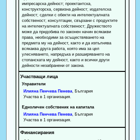
импресарска дейност; проектантска,
конструкторска, сервизна дейност; издателска
дейност; сделки с обекти на интелектуалната
собственост; консултации, свързани с продуктите
на интелектуалната собственост; Дружеството
може да придобива по законен начин всякакви
права, необходими за осъществяването на
предмета му на дейност, както и да изпълнява
всякаква друга работа, която има за цел
улесняването, напредъка и разширяването на
стопанската му дейност, както и всички други
дейности незабранени от закона.
Управители
Илияна
Пенчева
Пенева
, България
Участва в 1 организация.
Едноличен собственик на капитала
Илияна
Пенчева
Пенева
, България
Участва в 1 организация.