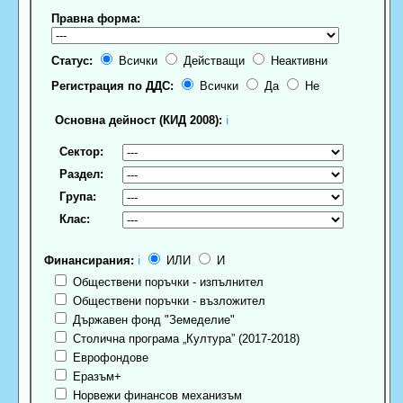
Правна форма:
Статус:
Всички
Действащи
Неактивни
Регистрация по ДДС:
Всички
Да
Не
Основна дейност (КИД 2008):
ℹ
Сектор:
Раздел:
Група:
Клас:
Финансирания:
ℹ
ИЛИ
И
Обществени поръчки - изпълнител
Обществени поръчки - възложител
Държавен фонд "Земеделие"
Столична програма „Култура” (2017-2018)
Еврофондове
Еразъм+
Норвежи финансов механизъм