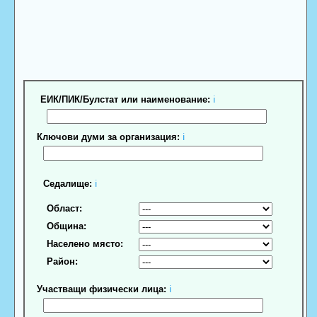
ЕИК/ПИК/Булстат или наименование:
ℹ
Ключови думи за организация:
ℹ
Седалище:
ℹ
Област:
Община:
Населено място:
Район:
Участващи физически лица:
ℹ