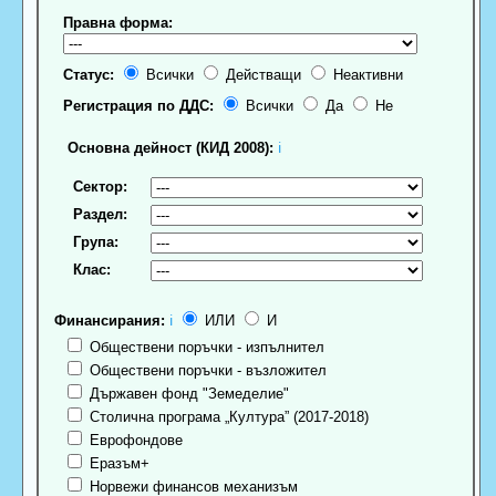
Правна форма:
Статус:
Всички
Действащи
Неактивни
Регистрация по ДДС:
Всички
Да
Не
Основна дейност (КИД 2008):
ℹ
Сектор:
Раздел:
Група:
Клас:
Финансирания:
ℹ
ИЛИ
И
Обществени поръчки - изпълнител
Обществени поръчки - възложител
Държавен фонд "Земеделие"
Столична програма „Култура” (2017-2018)
Еврофондове
Еразъм+
Норвежи финансов механизъм