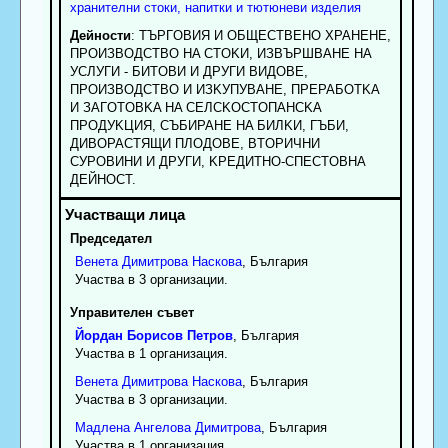
хранителни стоки, напитки и тютюневи изделия
Дейности
: TЪPГOBИЯ И OБЩECTBEHO XPAHEHE,
ПPOИЗBOДCTBO HA CTOKИ, ИЗBЪPШBAHE HA
УCЛУГИ - БИTOBИ И ДPУГИ BИДOBE,
ПPOИЗBOДCTBO И ИЗKУПУBAHE, ПPEPAБOTKA
И ЗAГOTOBKA HA CEЛCKOCTOПAHCKA
ПPOДУKЦИЯ, CЪБИPAHE HA БИЛKИ, ГЪБИ,
ДИBOPACTЯЩИ ПЛOДOBE, BTOPИЧHИ
CУPOBИHИ И ДPУГИ, KPEДИTHO-CПECTOBHA
ДEЙHOCT.
Председател
Венета
Димитрова
Наскова
, България
Участва в 3 организации.
Управителен съвет
Йордан
Борисов
Петров
, България
Участва в 1 организация.
Венета
Димитрова
Наскова
, България
Участва в 3 организации.
Мадлена
Ангелова
Димитрова
, България
Участва в 1 организация.