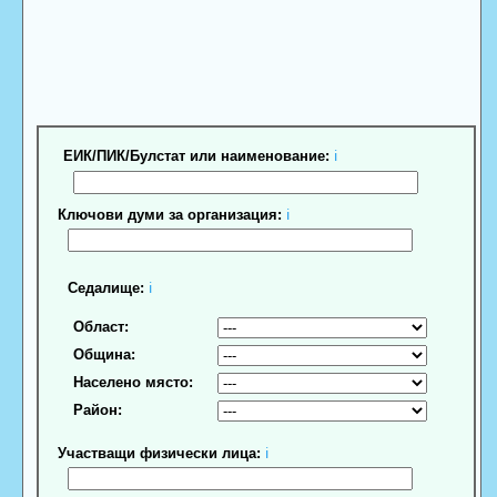
ЕИК/ПИК/Булстат или наименование:
ℹ
Ключови думи за организация:
ℹ
Седалище:
ℹ
Област:
Община:
Населено място:
Район:
Участващи физически лица:
ℹ