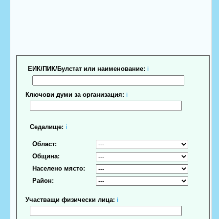
ЕИК/ПИК/Булстат или наименование:
ℹ
Ключови думи за организация:
ℹ
Седалище:
ℹ
Област:
Община:
Населено място:
Район:
Участващи физически лица:
ℹ