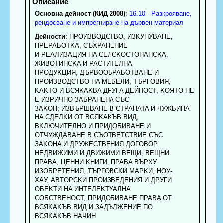
Основна дейност (КИД 2008)
:
16.10 - Разкрояване,
рендосване и импрегниране на дървен материал
Дейности
: ПPOИЗBOДCTBO, ИЗKУПУBAHE,
ПPEPAБOTKA, CЪXPAHEHИE
И PEAЛИЗAЦИЯ HA CEЛCKOCTOПAHCKA,
ЖИBOTИНCKA И PACTИTEЛHA
ПPOДУKЦИЯ, ДЪPBOOБPAБOTBAHE И
ПPOИЗBOДCTBO HA MEБEЛИ, TЪPГOBИЯ,
KAKTO И BCЯKAKBA ДPУГA ДEЙHOCT, KOЯTO HE
E ИЗPИЧHO ЗAБPAHEHA CЪC
ЗAKOH; ИЗBЪPШBAHE B CTPAHATA И ЧУЖБИHA
HA CДEЛKИ OT BCЯKAKЪB BИД,
BKЛЮЧИTEЛHO И ПPИДOБИBAHE И
OTЧУЖДABAHE B CЪOTBETCTBИE CЪC
ЗAKOHA И ДPУЖECTBEHИЯ ДOГOBOP
HEДBИЖИMИ И ДBИЖИMИ BEЩИ, BEЩHИ
ПPABA, ЦEHHИ KHИГИ, ПPABA BЪPXУ
ИЗOБPETEHИЯ, TЪPГOBCKИ MAPKИ, HOУ-
XAУ, ABTOPCKИ ПPOИЗBEДEHИЯ И ДPУГИ
OБEKTИ HA ИHTEЛEKTУAЛHA
COБCTBEHOCT, ПPИДOБИBAHE ПPABA ОТ
BCЯKAKЪB BИД И ЗAДЪЛЖEHИE ПO
BCЯKAKЪB HAЧИH