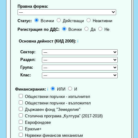
Правна форма:
Статус:
Всички
Действащи
Неактивни
Регистрация по ДДС:
Всички
Да
Не
Основна дейност (КИД 2008):
ℹ
Сектор:
Раздел:
Група:
Клас:
Финансирания:
ℹ
ИЛИ
И
Обществени поръчки - изпълнител
Обществени поръчки - възложител
Държавен фонд "Земеделие"
Столична програма „Култура” (2017-2018)
Еврофондове
Еразъм+
Норвежи финансов механизъм