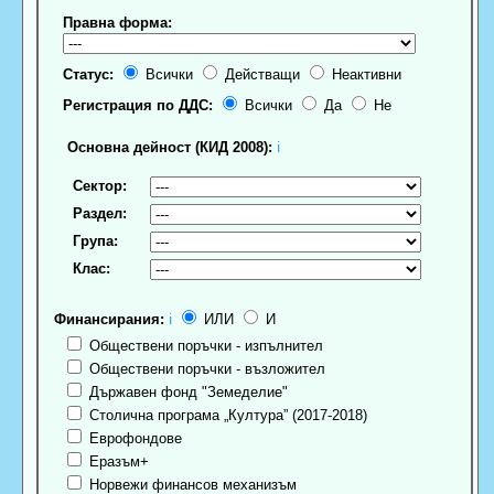
Правна форма:
Статус:
Всички
Действащи
Неактивни
Регистрация по ДДС:
Всички
Да
Не
Основна дейност (КИД 2008):
ℹ
Сектор:
Раздел:
Група:
Клас:
Финансирания:
ℹ
ИЛИ
И
Обществени поръчки - изпълнител
Обществени поръчки - възложител
Държавен фонд "Земеделие"
Столична програма „Култура” (2017-2018)
Еврофондове
Еразъм+
Норвежи финансов механизъм