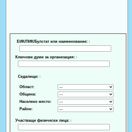
ЕИК/ПИК/Булстат или наименование:
ℹ
Ключови думи за организация:
ℹ
Седалище:
ℹ
Област:
Община:
Населено място:
Район:
Участващи физически лица:
ℹ