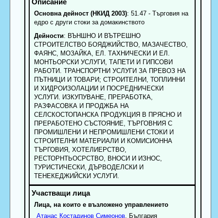
Основна дейност (НКИД 2003)
: 51.47 - Търговия на
едро с други стоки за домакинството
Дейности
: ВЪНШНО И ВЪТРЕШНО
СТРОИТЕЛСТВО БОЯДЖИЙСТВО, МАЗАЧЕСТВО,
ФАЯНС, МОЗАЙКА, ЕЛ. ТАХНИЧЕСКИ И ЕЛ.
МОНТЬОРСКИ УСЛУГИ, ТАПЕТИ И ГИПСОВИ
РАБОТИ. ТРАНСПОРТНИ УСЛУГИ ЗА ПРЕВОЗ НА
ПЪТНИЦИ И ТОВАРИ; СТРОИТЕЛНИ, ТОПЛИННИ
И ХИДРОИЗОЛАЦИИ И ПОСРЕДНИЧЕСКИ
УСЛУГИ. ИЗКУПУВАНЕ, ПРЕРАБОТКА,
РАЗФАСОВКА И ПРОДЖБА НА
СЕЛСКОСТОПАНСКА ПРОДУКЦИЯ В ПРЯСНО И
ПРЕРАБОТЕНО СЪСТОЯНИЕ, ТЪРГОВНИЯ С
ПРОМИШЛЕНИ И НЕПРОМИШЛЕНИ СТОКИ И
СТРОИТЕЛНИ МАТЕРИАЛИ И КОМИСИОННА
ТЪРГОВИЯ, ХОТЕЛИЕРСТВО,
РЕСТОРНТЬОСРСТВО, ВНОСИ И ИЗНОС,
ТУРИСТИЧЕСКИ, ДЪРВОДЕЛСКИ И
ТЕНЕКЕДЖИЙСКИ УСЛУГИ.
Лица, на които е възложено управлението
Атанас
Костадинов
Симеонов
, България