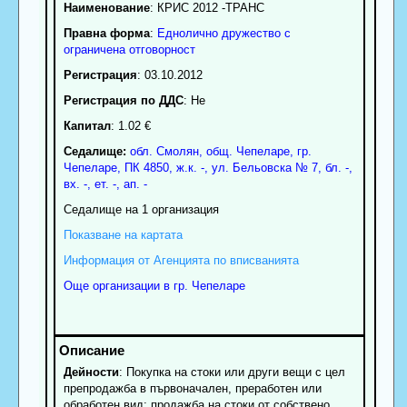
Наименование
:
КРИС 2012 -ТРАНС
Правна форма
:
Еднолично дружество с
ограничена отговорност
Регистрация
: 03.10.2012
Регистрация по ДДС
: Нe
Капитал
: 1.02 €
Седалище:
обл.
Смолян
,
общ. Чепеларе
,
гр.
Чепеларе
, ПК
4850
,
ж.к. -, ул. Бельовска № 7, бл. -,
вх. -, ет. -, ап. -
Седалище на 1 организация
Показване на картата
Информация от Агенцията по вписванията
Още организации в гр. Чепеларе
Дейности
: Покупка на стоки или други вещи с цел
препродажба в първоначален, преработен или
обработен вид; продажба на стоки от собствено