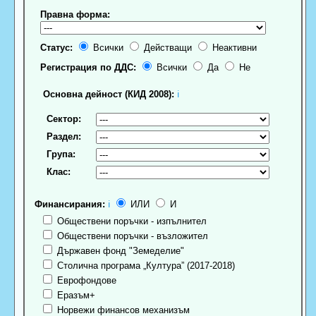
Правна форма:
Статус:
Всички
Действащи
Неактивни
Регистрация по ДДС:
Всички
Да
Не
Основна дейност (КИД 2008):
ℹ
Сектор:
Раздел:
Група:
Клас:
Финансирания:
ℹ
ИЛИ
И
Обществени поръчки - изпълнител
Обществени поръчки - възложител
Държавен фонд "Земеделие"
Столична програма „Култура” (2017-2018)
Еврофондове
Еразъм+
Норвежи финансов механизъм