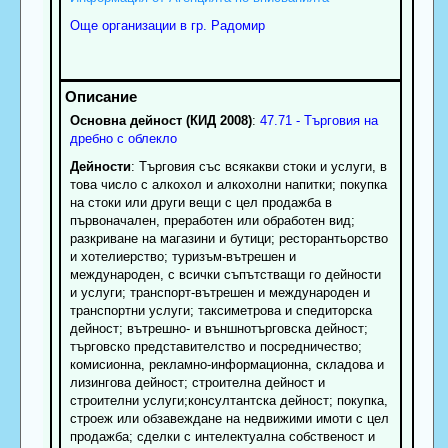
Още организации в гр. Радомир
Основна дейност (КИД 2008)
:
47.71 - Търговия на
дребно с облекло
Дейности
: Търговия със всякакви стоки и услуги, в
това число с алкохол и алкохолни напитки; покупка
на стоки или други вещи с цел продажба в
първоначален, преработен или обработен вид;
разкриване на магазини и бутици; ресторантьорство
и хотелиерство; туризъм-вътрешен и
международен, с всички съпътстващи го дейности
и услуги; транспорт-вътрешен и международен и
транспортни услуги; таксиметрова и спедиторска
дейност; вътрешно- и външнотърговска дейност;
търговско представителство и посредничество;
комисионна, рекламно-информационна, складова и
лизингова дейност; строителна дейност и
строителни услуги;консултантска дейност; покупка,
строеж или обзавеждане на недвижими имоти с цел
продажба; сделки с интелектуална собственост и