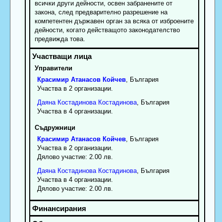
всички други дейности, освен забранените от
закона, след предварително разрешение на
компетентен държавен орган за всяка от изброените
дейности, когато действащото законодателство
предвижда това.
Управители
Красимир
Атанасов
Койчев
, България
Участва в 2 организации.
Даяна
Костадинова
Костадинова
, България
Участва в 4 организации.
Съдружници
Красимир
Атанасов
Койчев
, България
Участва в 2 организации.
Дялово участие: 2.00 лв.
Даяна
Костадинова
Костадинова
, България
Участва в 4 организации.
Дялово участие: 2.00 лв.