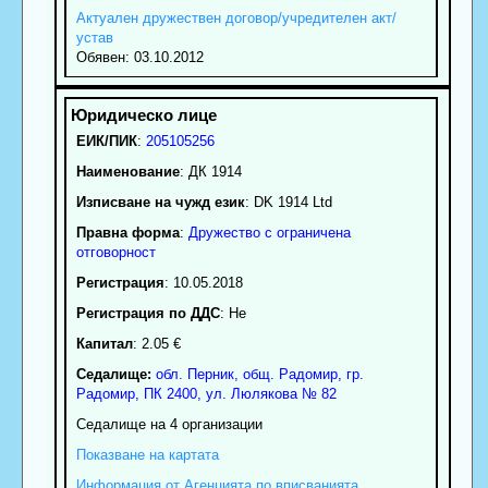
Актуален дружествен договор/учредителен акт/
устав
Обявен: 03.10.2012
ЕИК/ПИК
:
205105256
Наименование
:
ДК 1914
Изписване на чужд език
: DK 1914 Ltd
Правна форма
:
Дружество с ограничена
отговорност
Регистрация
: 10.05.2018
Регистрация по ДДС
: Нe
Капитал
: 2.05 €
Седалище:
обл.
Перник
,
общ. Радомир
,
гр.
Радомир
, ПК
2400
,
ул. Люлякова № 82
Седалище на 4 организации
Показване на картата
Информация от Агенцията по вписванията