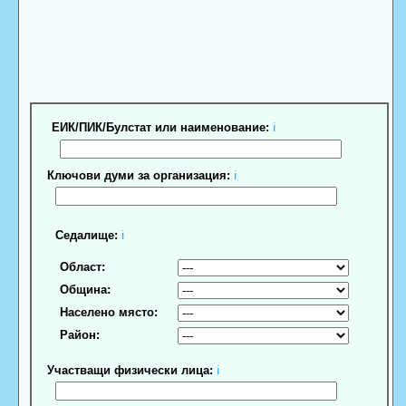
ЕИК/ПИК/Булстат или наименование:
ℹ
Ключови думи за организация:
ℹ
Седалище:
ℹ
Област:
Община:
Населено място:
Район:
Участващи физически лица:
ℹ