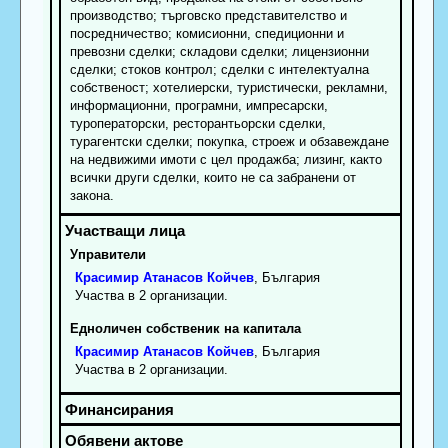
производство; търговско представителство и
посредничество; комисионни, спедиционни и
превозни сделки; складови сделки; лицензионни
сделки; стоков контрол; сделки с интелектуална
собственост; хотелиерски, туристически, рекламни,
информационни, програмни, импресарски,
туроператорски, ресторантьорски сделки,
турагентски сделки; покупка, строеж и обзавеждане
на недвижими имоти с цел продажба; лизинг, както
всички други сделки, които не са забранени от
закона.
Управители
Красимир
Атанасов
Койчев
, България
Участва в 2 организации.
Едноличен собственик на капитала
Красимир
Атанасов
Койчев
, България
Участва в 2 организации.