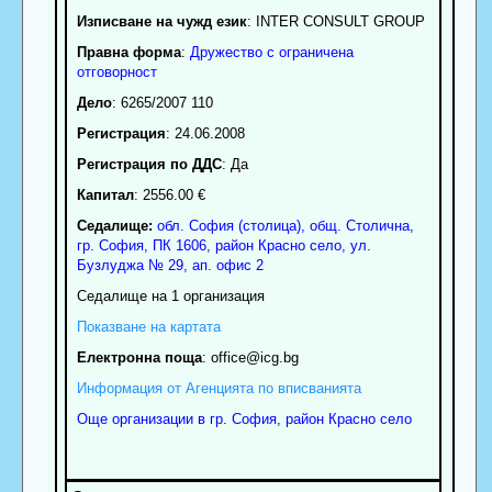
Изписване на чужд език
: INTER CONSULT GROUP
Правна форма
:
Дружество с ограничена
отговорност
Дело
: 6265/2007 110
Регистрация
: 24.06.2008
Регистрация по ДДС
: Да
Капитал
: 2556.00 €
Седалище:
обл.
София (столица)
,
общ. Столична
,
гр.
София
, ПК
1606
,
район Красно село
,
ул.
Бузлуджа № 29, ап. офис 2
Седалище на 1 организация
Показване на картата
Електронна поща
:
office
@icg.bg
Информация от Агенцията по вписванията
Още организации в гр. София, район Красно село