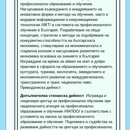
професионално образование и обучение.
Насърчаване въвеждането и внедряването на
иновативни форми и методи на обучение, както и
модерни информационни и комуникационни
технологии /ИКТ/ в системата на професионалното
обучение в България. Разработване на общи
концепции, стратегии и методи за подобряване на
конкурентно-способността на българската
икономика, стимулиране на икономическата и
социална кохезия и насърчаване развитието на
икономика основана на знанието в България.
Изграждане на мрежи за обмен на опит и добри
практики в сферата на образованието и обучението,
културата, туризма, екологията, земеделието и
икономическото развитие на междурегионално,
трансгранично и транс национално ниво.
Преводаческа дейност.
Допълнителна стопанска дейност
: Изгражда и
лицензира център за професионално обучение при
националната агенция за професионално
образование и обучение /НАПОО/ в съответствие с
условията на закона за професионалното
образование и обучение. Подпомага и съдейства за
развиване дейността на центъра за професионално