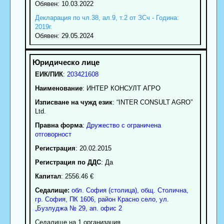
Обявен: 10.03.2022
Декларация по чл.38, ал.9, т.2 от ЗСч - Година:
2019г.
Обявен: 29.05.2024
ЕИК/ПИК
:
203421608
Наименование
:
ИНТЕР КОНСУЛТ АГРО
Изписване на чужд език
: “INTER CONSULT AGRO”
Ltd.
Правна форма
:
Дружество с ограничена
отговорност
Регистрация
: 20.02.2015
Регистрация по ДДС
: Да
Капитал
: 2556.46 €
Седалище:
обл.
София (столица)
,
общ. Столична
,
гр.
София
, ПК
1606
,
район Красно село
,
ул.
„Бузлуджа № 29, ап. офис 2
Седалище на 1 организация