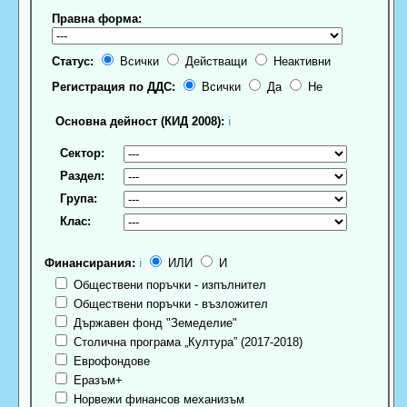
Правна форма:
Статус:
Всички
Действащи
Неактивни
Регистрация по ДДС:
Всички
Да
Не
Основна дейност (КИД 2008):
ℹ
Сектор:
Раздел:
Група:
Клас:
Финансирания:
ℹ
ИЛИ
И
Обществени поръчки - изпълнител
Обществени поръчки - възложител
Държавен фонд "Земеделие"
Столична програма „Култура” (2017-2018)
Еврофондове
Еразъм+
Норвежи финансов механизъм