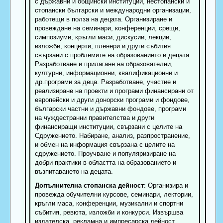
с държавни и общински институции, нестопански и
стопански български и международни организации,
работещи в полза на децата. Организиране и
провеждане на семинари, конференции, срещи,
симпозиуми, кръгли маси, дискусии, лекции,
изложби, концерти, пленери и други събития
свързани с проблемите на образованието и децата.
Разработване и прилагане на образователни,
културни, информационни, квалификационни и
др.програми за деца. Разработване, участие и
реализиране на проекти и програми финансирани от
европейски и други донорски програми и фондове,
български частни и държавни фондове, програми
на чуждестранни правителства и други
финансиращи институции, свързани с целите на
Сдружението. Набиране, анализ, разпространение,
и обмен на информация свързана с целите на
сдружението. Проучване и популяризиране на
добри практики в областта на образованието и
възпитаването на децата.
Допълнителна стопанска дейност
: Организира и
провежда обучителни курсове, семинари, лектории,
кръгли маса, конференции, музикални и спортни
събития, ревюта, изложби и конкурси. Извършва
издателска, рекламна и импресарска дейност.