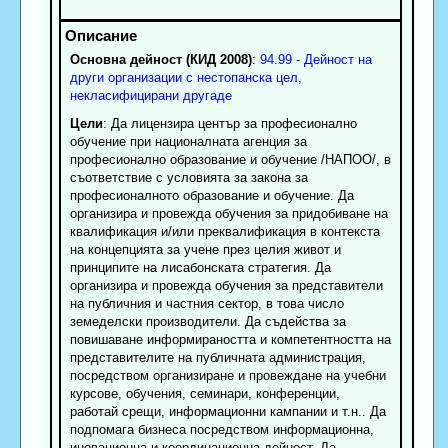
Основна дейност (КИД 2008)
:
94.99 - Дейност на
други организации с нестопанска цел,
некласифицирани другаде
Цели
: Да лицензира център за професионално
обучение при националната агенция за
професионално образование и обучение /НАПОО/, в
съответствие с условията за закона за
професионалното образование и обучение. Да
организира и провежда обучения за придобиване на
квалификация и/или преквалификация в контекста
на концепцията за учене през целия живот и
принципите на лисабонската стратегия. Да
организира и провежда обучения за представители
на публичния и частния сектор, в това число
земеделски производители. Да съдейства за
повишаване информираността и компетентността на
представителите на публичната администрация,
посредством организиране и провеждане на учебни
курсове, обучения, семинари, конференции,
работай срещи, информационни кампании и т.н.. Да
подпомага бизнеса посредством информационна,
иновационна и координационна дейност. Да