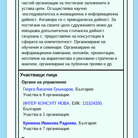
частий организации за постигане заложените в
устава цели. Осъществява научно
-изследователска и иновационна и информационна
дейност. Ангажира се с преводаческа дейност. За
постигане на своите цели сдружението може да
извършва допълнителна стопанска дейност
свързана с: предоставяне на консултации в
сферата на компетентност. Организиране на
обучения и семинари. Организиране на
информационни кампании, изложби, презентации,
изготвяне на маркетингови и рекламни стратегии и
анализи, организиране на публични прояви и др.
Органи на управление
Георги
Василев
Грънчаров
, България
Участва в 9 организации.
ИНТЕР КОНСУЛТ НОВА
, ЕИК:
131524330
,
България
Участва в 1 организация.
Кремена
Иванова
Раднева
, България
Участва в 7 организации.