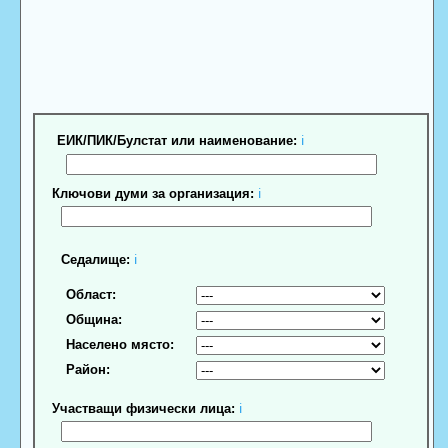
ЕИК/ПИК/Булстат или наименование:
ℹ
Ключови думи за организация:
ℹ
Седалище:
ℹ
Област:
Община:
Населено място:
Район:
Участващи физически лица:
ℹ