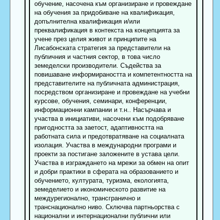
обучение, насочена към организиране и провеждане
на обучения за придобиване на квалификация,
допълнителна квалификация и/или
преквалификация в контекста на концепцията за
учене през целия живот и принципите на
Лисабонската стратегия за представители на
публичния и частния сектор, в това число
земеделски производители. Съдейства за
повишаване информираността и компетентността на
представителите на публичната администрация,
посредством организиране и провеждане на учебни
курсове, обучения, семинари, конференции,
информационни кампании и т.н.. Насърчава и
участва в инициативи, насочени към подобряване
пригодността за заетост, адаптивността на
работната сила и предотвратяване на социалната
изолация. Участва в международни програми и
проекти за постигане заложените в устава цели.
Участва в изграждането на мрежи за обмен на опит
и добри практики в сферата на образованието и
обучението, културата, туризма, екологията,
земеделието и икономическото развитие на
междурегионално, трансгранично и
транснационално ниво. Сключва партньорства с
национални и интернационални публични или