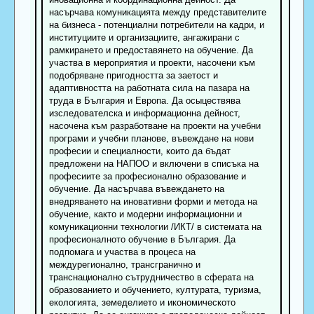
насърчава комуникацията между представителите
на бизнеса - потенциални потребители на кадри, и
институциите и организациите, ангажирани с
рамкирането и предоставянето на обучение. Да
участва в мероприятия и проекти, насочени към
подобряване пригодността за заетост и
адаптивността на работната сила на пазара на
труда в България и Европа. Да осыцествява
изследователска и информационна дейност,
насочена към разработване на проекти на учебни
програми и учебни планове, въвеждане на нови
професии и специалности, които да бъдат
предложени на НАПОО и включени в списъка на
професиите за професионално образование и
обучение. Да насърчава въвеждането на
внедряването на иновативни форми и метода на
обучение, както и модерни информационни и
комуникационни технологии /ИКТ/ в системата на
професионалното обучение в България. Да
подпомага и участва в процеса на
междурегионално, трансгранично и
транснационално сътрудничество в сферата на
образованието и обучението, културата, туризма,
екологията, земеделието и икономическото