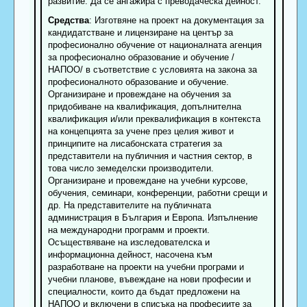
развитие. Да се ангажира с преводаческа дейност.
Средства
: Изготвяне на проект на документация за
кандидатстване и лицензиране на център за
професионално обучение от националната агенция
за професионално образование и обучение /
НАПОО/ в съответствие с условията на закона за
професионалното образование и обучение.
Организиране и провеждане на обучения за
придобиване на квалификация, допълнителна
квалификация и/или преквалификация в контекста
на концепцията за учене през целия живот и
принципите на лисабонската стратегия за
представители на публичния и частния сектор, в
това число земеделски производители.
Организиране и провеждане на учебни курсове,
обучения, семинари, конференции, работни срещи и
др. На представителите на публичната
администрация в България и Европа. Изпълнение
на международни программ и проекти.
Осъществяване на изследователска и
информационна дейност, насочена към
разработване на проекти на учебни програми и
учебни планове, въвеждане на нови професии и
специалности, които да бъдат предложени на
НАПОО и включени в списъка на професиите за