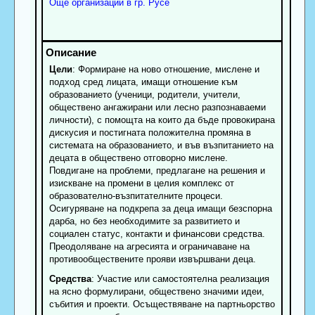
Още организации в гр. Русе
Цели
: Формиране на ново отношение, мислене и
подход сред лицата, имащи отношение към
образованието (ученици, родители, учители,
обществено ангажирани или лесно разпознаваеми
личности), с помощта на които да бъде провокирана
дискусия и постигната положителна промяна в
системата на образованието, и във възпитанието на
децата в обществено отговорно мислене.
Повдигане на проблеми, предлагане на решения и
изискване на промени в целия комплекс от
образователно-възпитателните процеси.
Осигуряване на подкрепа за деца имащи безспорна
дарба, но без необходимите за развитието и
социален статус, контакти и финансови средства.
Преодоляване на агресията и ограничаване на
противообществените прояви извършвани деца.
Средства
: Участие или самостоятелна реализация
на ясно формулирани, обществено значими идеи,
събития и проекти. Осъществяване на партньорство