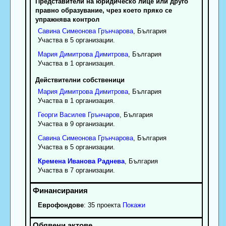
Представители на юридическо лице или друго
правно образувание, чрез което пряко се
упражнява контрол
Савина
Симеонова
Грънчарова
, България
Участва в 5 организации.
Мария
Димитрова
Димитрова
, България
Участва в 1 организация.
Действителни собственици
Мария
Димитрова
Димитрова
, България
Участва в 1 организация.
Георги
Василев
Грънчаров
, България
Участва в 9 организации.
Савина
Симеонова
Грънчарова
, България
Участва в 5 организации.
Кремена
Иванова
Раднева
, България
Участва в 7 организации.
Еврофондове
: 35 проекта
Покажи