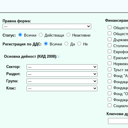
Финансиран
Правна форма:
Обществ
Обществ
Статус:
Всички
Действащи
Неактивни
Държаве
Регистрация по ДДС:
Всички
Да
Не
Столична
Еврофо
Основна дейност (КИД 2008):
ℹ
Еразъм
Норвежи
Сектор:
Тръст за
Раздел:
Фонд "А
Група:
Фондаци
Фондаци
Клас:
Фонд "О
Фондаци
Социалн
Ключови ду