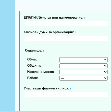
ЕИК/ПИК/Булстат или наименование:
ℹ
Ключови думи за организация:
ℹ
Седалище:
ℹ
Област:
Община:
Населено място:
Район:
Участващи физически лица:
ℹ