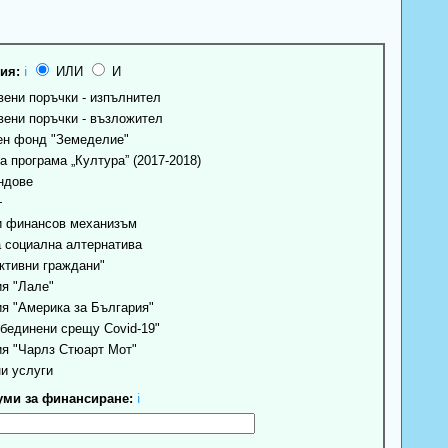
ия:
ℹ
ИЛИ
И
ени поръчки - изпълнител
ени поръчки - възложител
н фонд "Земеделие"
 програма „Култура” (2017-2018)
ндове
+
 финансов механизъм
 социална алтернатива
ктивни граждани"
я "Лале"
я "Америка за България"
бединени срещу Covid-19"
я "Чарлз Стюарт Мот"
и услуги
ми за финансиране:
ℹ