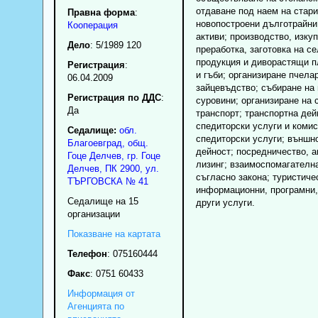
отдаване под наем на стари
Правна форма
:
новопостроени дълготрайни
Кооперация
активи; производство, изку
Дело
: 5/1989 120
преработка, заготовка на с
продукция и диворастящи п
Регистрация
:
и гъби; организиране пчела
06.04.2009
зайцевъдство; събиране на
Регистрация по ДДС
:
суровини; организиране на 
Да
транспорт; транспортна дей
спедиторски услуги и коми
Седалище:
обл.
спедиторски услуги; външн
Благоевград
,
общ.
дейност; посредничество, а
Гоце Делчев
,
гр.
Гоце
лизинг; взаимоспомагателн
Делчев
, ПК
2900
,
ул.
съгласно закона; туристиче
ТЪРГОВСКА № 41
информационни, програмни,
Седалище на 15
други услуги.
организации
Показване на картата
Телефон
:
075160444
Факс
:
0751 60433
Информация от
Агенцията по