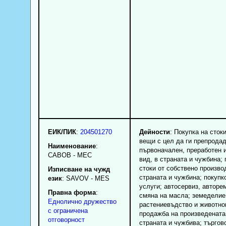
ЕИК/ПИК
:
204501270
Дейности
: Покупка на сток
вещи с цел да ги препродад
Наименование
:
първоначален, преработен 
САВОВ - МЕС
вид, в страната и чужбина;
стоки от собствено произво
Изписване на чужд
страната и чужбина; покупк
език
: SAVOV - MES
услуги; автосервиз, авторе
Правна форма
:
смяна на масла; земеделие
Еднолично дружество
растениевъдство и животно
с ограничена
продажба на произведената
отговорност
страната и чужбива; търгов