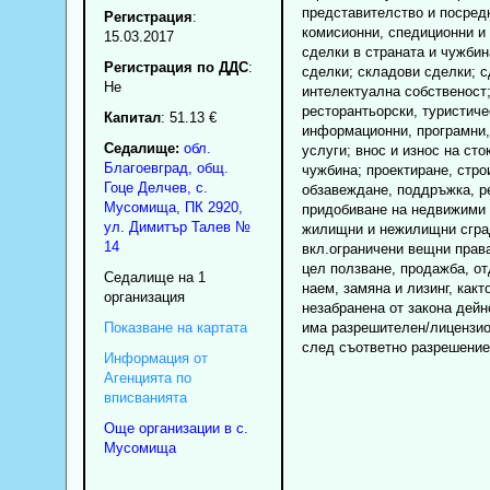
представителство и посред
Регистрация
:
комисионни, спедиционни и
15.03.2017
сделки в страната и чужбин
Регистрация по ДДС
:
сделки; складови сделки; с
Нe
интелектуална собственост;
ресторантьорски, туристиче
Капитал
: 51.13 €
информационни, програмни,
Седалище:
обл.
услуги; внос и износ на сто
Благоевград
,
общ.
чужбина; проектиране, стро
Гоце Делчев
,
с.
обзавеждане, поддръжка, р
Мусомища
, ПК
2920
,
придобиване на недвижими 
ул. Димитър Талев №
жилищни и нежилищни сгра
14
вкл.ограничени вещни права
цел ползване, продажба, о
Седалище на 1
наем, замяна и лизинг, какт
организация
незабранена от закона дейно
Показване на картата
има разрешителен/лицензио
след съответно разрешение
Информация от
Агенцията по
вписванията
Още организации в с.
Мусомища