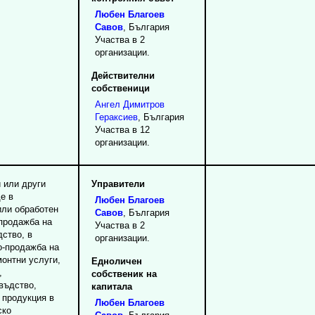
Любен
Благоев
Савов
, България
Участва в 2
организации.
Действителни
собственици
Ангел
Димитров
Гераксиев
, България
Участва в 12
организации.
и или други
Управители
е в
Любен
Благоев
или обработен
Савов
, България
 продажба на
Участва в 2
дство, в
организации.
о-продажба на
монтни услуги,
Едноличен
,
собственик на
въдство,
капитала
 продукция в
Любен
Благоев
ско