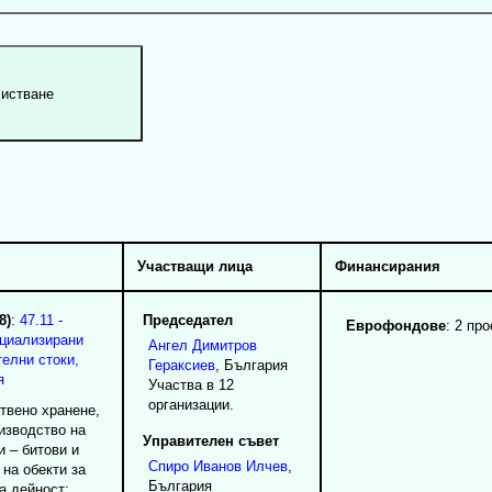
Участващи лица
Финансирания
8)
:
47.11 -
Председател
Еврофондове
: 2 про
ециализирани
Ангел
Димитров
елни стоки,
Гераксиев
, България
я
Участва в 12
организации.
твено хранене,
изводство на
Управителен съвет
и – битови и
Спиро
Иванов
Илчев
,
 на обекти за
България
а дейност;