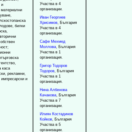
Участва в 4
 и
организации.
 материални
пуване,
Иван
Георгиев
елскостопанска
Хрисимов
, България
лодове, билки
Участва в 4
рска,
организации.
 вторични
Сафе
Мехмед
собствен
Моллова
, България
ност;
Участва в 1
сионни
организация.
отърговска
гентство,
Григор
Тодоров
а каса
Тодоров
, България
ски, рекламни,
Участва в 1
 импресарски и
организация.
Нина
Албенова
Качакова
, България
Участва в 7
организации.
Илиян
Костадинов
Койков
, България
Участва в 5
организации.