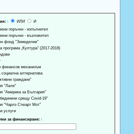
ия:
ℹ
ИЛИ
И
ени поръчки - изпълнител
ени поръчки - възложител
н фонд "Земеделие"
 програма „Култура” (2017-2018)
ндове
+
 финансов механизъм
 социална алтернатива
ктивни граждани"
я "Лале"
я "Америка за България"
бединени срещу Covid-19"
я "Чарлз Стюарт Мот"
и услуги
ми за финансиране:
ℹ