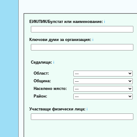
ЕИК/ПИК/Булстат или наименование:
ℹ
Ключови думи за организация:
ℹ
Седалище:
ℹ
Област:
Община:
Населено място:
Район:
Участващи физически лица:
ℹ