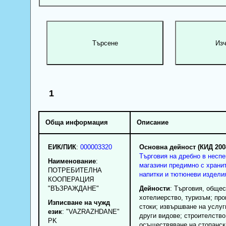
1
Обща информация
Описание
ЕИК/ПИК
:
000003320
Основна дейност (КИД 200
Търговия на дребно в несп
Наименование
:
магазини предимно с хранит
ПОТРЕБИТЕЛНА
напитки и тютюневи издели
КООПЕРАЦИЯ
"ВЪЗРАЖДАНЕ"
Дейности
: Търговия, общес
хотелиерство, туризъм; про
Изписване на чужд
стоки; извършване на услуг
език
: "VAZRAZHDANE"
други видове; строителство
PK
осъществяване на стопанск