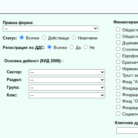
Финансиран
Правна форма:
Обществ
Обществ
Статус:
Всички
Действащи
Неактивни
Държаве
Регистрация по ДДС:
Всички
Да
Не
Столична
Еврофо
Основна дейност (КИД 2008):
ℹ
Еразъм
Норвежи
Сектор:
Тръст за
Раздел:
Фонд "А
Група:
Фондаци
Фондаци
Клас:
Фонд "О
Фондаци
Социалн
Ключови ду