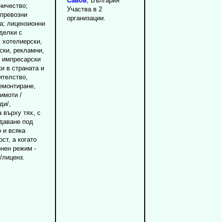
Савов
, България
ничество;
Участва в 2
 превозни
организации.
а; лицензионни
делки с
 хотелиерски,
ски, рекламни,
 импресарски
ки в страната и
ителство,
емонтиране,
имоти /
ди/,
 върху тях, с
тдаване под
о и всяка
ст, а когато
нен режим -
/лиценз.