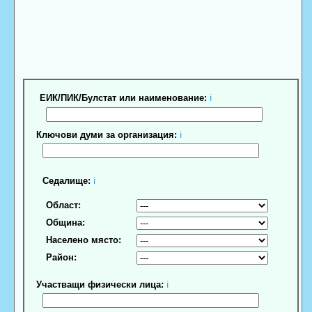
ЕИК/ПИК/Булстат или наименование:
ℹ
Ключови думи за организация:
ℹ
Седалище:
ℹ
Област:
Община:
Населено място:
Район:
Участващи физически лица:
ℹ