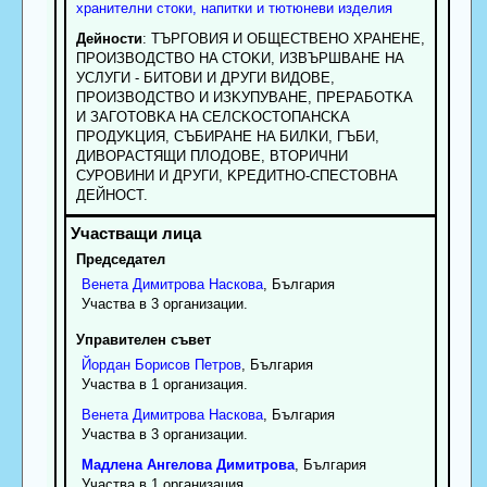
хранителни стоки, напитки и тютюневи изделия
Дейности
: TЪPГOBИЯ И OБЩECTBEHO XPAHEHE,
ПPOИЗBOДCTBO HA CTOKИ, ИЗBЪPШBAHE HA
УCЛУГИ - БИTOBИ И ДPУГИ BИДOBE,
ПPOИЗBOДCTBO И ИЗKУПУBAHE, ПPEPAБOTKA
И ЗAГOTOBKA HA CEЛCKOCTOПAHCKA
ПPOДУKЦИЯ, CЪБИPAHE HA БИЛKИ, ГЪБИ,
ДИBOPACTЯЩИ ПЛOДOBE, BTOPИЧHИ
CУPOBИHИ И ДPУГИ, KPEДИTHO-CПECTOBHA
ДEЙHOCT.
Председател
Венета
Димитрова
Наскова
, България
Участва в 3 организации.
Управителен съвет
Йордан
Борисов
Петров
, България
Участва в 1 организация.
Венета
Димитрова
Наскова
, България
Участва в 3 организации.
Мадлена
Ангелова
Димитрова
, България
Участва в 1 организация.