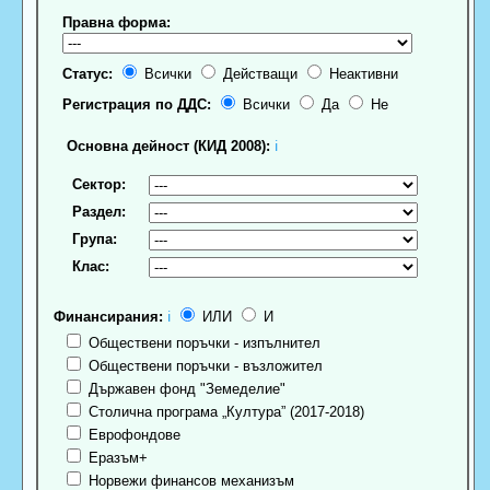
Правна форма:
Статус:
Всички
Действащи
Неактивни
Регистрация по ДДС:
Всички
Да
Не
Основна дейност (КИД 2008):
ℹ
Сектор:
Раздел:
Група:
Клас:
Финансирания:
ℹ
ИЛИ
И
Обществени поръчки - изпълнител
Обществени поръчки - възложител
Държавен фонд "Земеделие"
Столична програма „Култура” (2017-2018)
Еврофондове
Еразъм+
Норвежи финансов механизъм