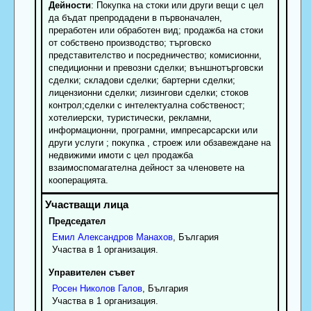
Дейности
: Покупка на стоки или други вещи с цел
да бъдат препродадени в първоначален,
преработен или обработен вид; продажба на стоки
от собствено производство; търговско
представителство и посредничество; комисионни,
спедиционни и превозни сделки; външнотърговски
сделки; складови сделки; бартерни сделки;
лицензионни сделки; лизингови сделки; стоков
контрол;сделки с интелектуална собственост;
хотелиерски, туристически, рекламни,
информационни, програмни, импресарсарски или
други услуги ; покупка , строеж или обзавеждане на
недвижими имоти с цел продажба
взаимоспомагателна дейност за членовете на
кооперацията.
Председател
Емил
Александров
Манахов
, България
Участва в 1 организация.
Управителен съвет
Росен
Николов
Галов
, България
Участва в 1 организация.