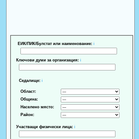
ЕИК/ПИК/Булстат или наименование:
ℹ
Ключови думи за организация:
ℹ
Седалище:
ℹ
Област:
Община:
Населено място:
Район:
Участващи физически лица:
ℹ