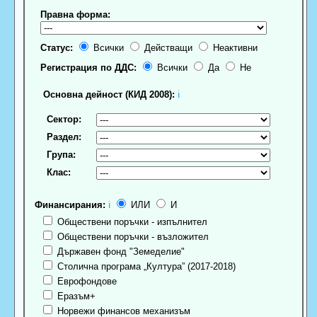
Правна форма:
Статус:
Всички
Действащи
Неактивни
Регистрация по ДДС:
Всички
Да
Не
Основна дейност (КИД 2008):
ℹ
Сектор:
Раздел:
Група:
Клас:
Финансирания:
ℹ
ИЛИ
И
Обществени поръчки - изпълнител
Обществени поръчки - възложител
Държавен фонд "Земеделие"
Столична програма „Култура” (2017-2018)
Еврофондове
Еразъм+
Норвежи финансов механизъм