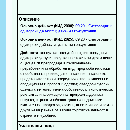
Основна дейност (КИД 2008)
:
69.20 - Счетоводни и
одиторски дейности; данъчни консултации
Основна дейност (КИД 2025)
: 69.20 - Счетоводни и
одиторски дейности; данъчни консултации
Дейности
: консултантска дейност, счетоводни и
одиторски услуги; покупка на стоки или други вещи
с цел да ги препродаде в първоначален,
преработен или обработен вид; продажба на стоки
от собствено производство; търговия; търговско
представителство и посредничество; комисионни,
спедиционни и превозни сделки; складови сделки;
сделки с интелектуална собственост; туристическа,
рекламна, информационна, програмна дейност;
покупка, строеж и обзавеждане на недвижими
имоти с цел продажба; лизинг; внос и износ и всяка
друга незабранена от закона търговска дейност в
страната и чужбина.