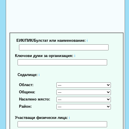
ЕИК/ПИК/Булстат или наименование:
ℹ
Ключови думи за организация:
ℹ
Седалище:
ℹ
Област:
Община:
Населено място:
Район:
Участващи физически лица:
ℹ