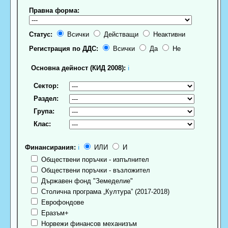
Правна форма:
Статус:
Всички
Действащи
Неактивни
Регистрация по ДДС:
Всички
Да
Не
Основна дейност (КИД 2008):
ℹ
Сектор:
Раздел:
Група:
Клас:
Финансирания:
ℹ
ИЛИ
И
Обществени поръчки - изпълнител
Обществени поръчки - възложител
Държавен фонд "Земеделие"
Столична програма „Култура” (2017-2018)
Еврофондове
Еразъм+
Норвежи финансов механизъм