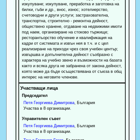
изкупуване; изкупуване, преработка и заготовка на
билки, гъби и др., внос, износ; хотелиерство,
счетоводни и други услуги; застрахователна,
транспортна, строително - ремонтна дейност,
обществено хранене, отдаване на недвижими имоти
под наем, организиране на стоково тържище;
ресторантьорство обучение и квалификация на
кадри от системата и извън нея в т.ч. и с цел
реализиране на приходи чрез своя учебен център;
извършва и допълнителна дейност съобразно с
характера на учебно звено и възможности на базата
както и всяка друга не забранена от закона дейност,
която може да бъде осъществявана от съюза в общ
интерес на неговите членове.
Председател
Петя
Георгиева
Димитрова
, България
Участва в 8 организации.
Управителен съвет
Петя
Георгиева
Димитрова
, България
Участва в 8 организации.