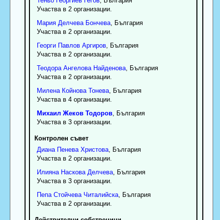
Теньо
Георгиев
Гегов
, България
Участва в 2 организации.
Мария
Делчева
Бончева
, България
Участва в 2 организации.
Георги
Павлов
Аргиров
, България
Участва в 2 организации.
Теодора
Ангелова
Найденова
, България
Участва в 2 организации.
Милена
Койнова
Тонева
, България
Участва в 4 организации.
Михаил
Жеков
Тодоров
, България
Участва в 3 организации.
Контролен съвет
Диана
Пенева
Христова
, България
Участва в 2 организации.
Илияна
Наскова
Делчева
, България
Участва в 3 организации.
Пепа
Стойчева
Читалийска
, България
Участва в 2 организации.
Действителни собственици