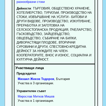
разнообразни стоки
Дейности
: TЪPГOBИЯ, OБЩECTBEHO XPAHEHE,
XOTEЛИEPCTBO, TУPИЗЪM, ПРОИЗВОДСТВО НА
СТОКИ, ИЗВЪРШВАНЕ НА УСЛУГИ - БИТОВИ И
ДРУГИ ВИДОВЕ, ПРОИЗВОДСТВО, ИЗКУПУВАНЕ,
ПРЕРАБОТКА И ЗАГОТОВКА НА
СЕЛСКОСТОПАНСКА ПРОДУКЦИЯ, ПЧЕЛАРСТВО,
ГЪСКОВЪДСТВО, ЗАЙЦЕВЪДСТВО,
ОВЦЕВЪДСТВО, СЪБИРАНЕ НА БИЛКИ,
ДИВОРАСТЯЩИ ПЛОДОВЕ, ВТОРИЧНИ
СУРОВИНИ И ДРУГИ, СПЕСТОВНО-КРЕДИТНА
ДЕЙНОСТ ЗА НУЖДИТЕ НА ЧЛЕН-
КООПЕРАТОРИТЕ, ВНОС И ИЗНОС, СОЦИАЛНА И
КУЛТУРНА ДЕЙНОСТ.
Председател
Михаил
Жеков
Тодоров
, България
Участва в 3 организации.
Управителен съвет
Мирослав
Митков
Мишов
Участва в 1 организация.