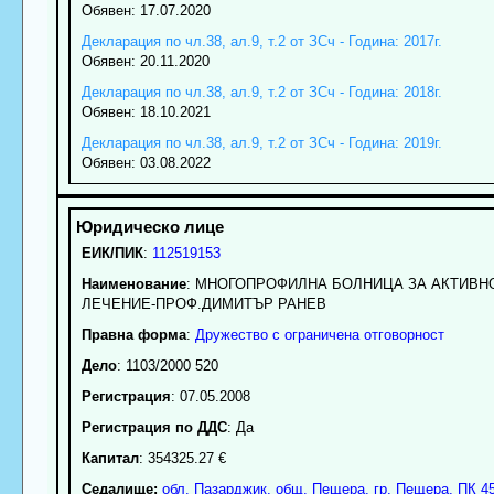
Обявен: 17.07.2020
Декларация по чл.38, ал.9, т.2 от ЗСч - Година: 2017г.
Обявен: 20.11.2020
Декларация по чл.38, ал.9, т.2 от ЗСч - Година: 2018г.
Обявен: 18.10.2021
Декларация по чл.38, ал.9, т.2 от ЗСч - Година: 2019г.
Обявен: 03.08.2022
ЕИК/ПИК
:
112519153
Наименование
:
МНОГОПРОФИЛНА БОЛНИЦА ЗА АКТИВН
ЛЕЧЕНИЕ-ПРОФ.ДИМИТЪР РАНЕВ
Правна форма
:
Дружество с ограничена отговорност
Дело
: 1103/2000 520
Регистрация
: 07.05.2008
Регистрация по ДДС
: Да
Капитал
: 354325.27 €
Седалище:
обл.
Пазарджик
,
общ. Пещера
,
гр.
Пещера
, ПК
4