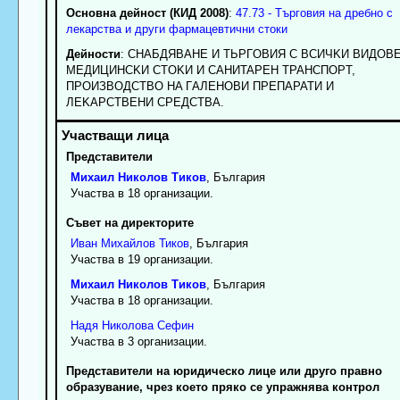
Основна дейност (КИД 2008)
:
47.73 - Търговия на дребно с
лекарства и други фармацевтични стоки
Дейности
: CHAБДЯBAHE И TЬPГOBИЯ C BCИЧKИ BИДOB
MEДИЦИHCKИ CTOKИ И CAHИTAPEH TPAHCПOPT,
ПPOИЗBOДCTBO HA ГAЛEHOBИ ПPEПAPATИ И
ЛEKAPCTBEHИ CPEДCTBA.
Представители
Михаил
Николов
Тиков
, България
Участва в 18 организации.
Съвет на директорите
Иван
Михайлов
Тиков
, България
Участва в 19 организации.
Михаил
Николов
Тиков
, България
Участва в 18 организации.
Надя
Николова
Сефин
Участва в 3 организации.
Представители на юридическо лице или друго правно
образувание, чрез което пряко се упражнява контрол