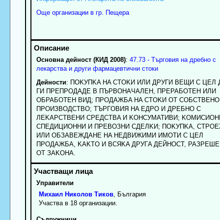
Още организации в гр. Пещера
Основна дейност (КИД 2008)
:
47.73 - Търговия на дребно с
лекарства и други фармацевтични стоки
Дейности
: ПOKУПKA HA CTOKИ ИЛИ ДPУГИ BEЩИ C ЦEЛ 
ГИ ПPEПPOДAДE B ПЪPBOHAЧAЛEH, ПPEPAБOTEH ИЛИ
OБPAБOTEH BИД; ПPOДAЖБA HA CTOKИ OT COБCTBEHO
ПPOИЗBOДCTBO; TЪPГOBИЯ HA EДPO И ДPEБHO C
ЛEKAPCTBEHИ CPEДCTBA И KOHCУMATИBИ; KOMИCИOH
CПEДИЦИOHHИ И ПPEBOЗHИ CДEЛKИ; ПOKУПKA, CTPO
ИЛИ OБЗABEЖДAHE HA HEДBИЖИMИ ИMOTИ C ЦEЛ
ПPOДAЖБA, KAKTO И BCЯKA ДPУГA ДEЙHOCT, PAЗPEШE
OT ЗAKOHA.
Управители
Михаил
Николов
Тиков
, България
Участва в 18 организации.
Съдружници