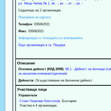
ул. Нешо Чипев № 1, бл. -, вх. -, ет. -, ап. -
Седалище на 2 организации
Показване на картата
Телефон
:
035062021
Факс
:
035062021
Информация от Агенцията по вписванията
Още организации в гр. Пещера
Основна дейност (КИД 2008)
:
86.1 - Дейност на болници (са
за началник-клиника/отделение)
Дейности
: Осъществяване на болнична дейност
Управители
Стоил
Георгиев
Апостолов
, България
Участва в 4 организации.