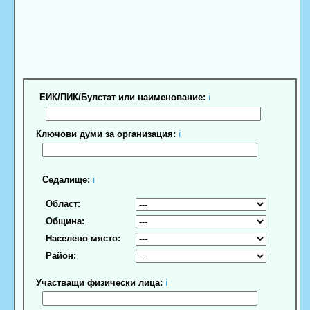
ЕИК/ПИК/Булстат или наименование:
ℹ
Ключови думи за организация:
ℹ
Седалище:
ℹ
Област:
Община:
Населено място:
Район:
Участващи физически лица:
ℹ