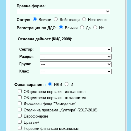
Правна форма:
Статус:
Всички
Действащи
Неактивни
Регистрация по ДДС:
Всички
Да
Не
Основна дейност (КИД 2008):
ℹ
Сектор:
Раздел:
Група:
Клас:
Финансирания:
ℹ
ИЛИ
И
Обществени поръчки - изпълнител
Обществени поръчки - възложител
Държавен фонд "Земеделие"
Столична програма „Култура” (2017-2018)
Еврофондове
Еразъм+
Норвежи финансов механизъм