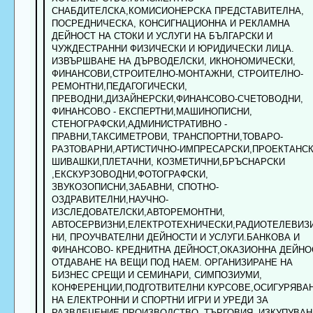
СНАБДИТЕЛСКА,КОМИСИОНЕРСКА ПРЕДСТАВИТЕЛНА,
ПОСРЕДНИЧЕСКА, КОНСИГНАЦИОННА И РЕКЛАМНА
ДЕЙНОСТ НА СТОКИ И УСЛУГИ НА БЪЛГАРСКИ И
ЧУЖДЕСТРАННИ ФИЗИЧЕСКИ И ЮРИДИЧЕСКИ ЛИЦА.
ИЗВЪРШВАНЕ НА ДЪРВОДЕЛСКИ, ИКНОНОМИЧЕСКИ,
ФИНАНСОВИ,СТРОИТЕЛНО-МОНТАЖНИ, СТРОИТЕЛНО-
РЕМОНТНИ,ПЕДАГОГИЧЕСКИ,
ПРЕВОДНИ,ДИЗАЙНЕРСКИ,ФИНАНСОВО-СЧЕТОВОДНИ,
ФИНАНСОВО - ЕКСПЕРТНИ,МАШИНОПИСНИ,
СТЕНОГРАФСКИ,АДМИНИСТРАТИВНО -
ПРАВНИ,ТАКСИМЕТРОВИ, ТРАНСПОРТНИ,ТОВАРО-
РАЗТОВАРНИ,АРТИСТИЧНО-ИМПРЕСАРСКИ,ПРОЕКТАНСК
ШИВАШКИ,ПЛЕТАЧНИ, КОЗМЕТИЧНИ,БРЪСНАРСКИ
,ЕКСКУРЗОВОДНИ,ФОТОГРАФСКИ,
ЗВУКОЗОПИСНИ,ЗАБАВНИ, СПОТНО-
ОЗДРАВИТЕЛНИ,НАУЧНО-
ИЗСЛЕДОВАТЕЛСКИ,АВТОРЕМОНТНИ,
АВТОСЕРВИЗНИ,ЕЛЕКТРОТЕХНИЧЕСКИ,РАДИОТЕЛЕВИЗ
НИ, ПРОУЧВАТЕЛНИ ДЕЙНОСТИ И УСЛУГИ.БАНКОВА И
ФИНАНСОВО- КРЕДНИТНА ДЕЙНОСТ,ОКАЗИОННА ДЕЙНО
ОТДАВАНЕ НА ВЕЩИ ПОД НАЕМ. ОРГАНИЗИРАНЕ НА
БИЗНЕС СРЕЩИ И СЕМИНАРИ, СИМПОЗИУМИ,
КОНФЕРЕНЦИИ,ПОДГОТВИТЕЛНИ КУРСОВЕ,ОСИГУРЯВА
НА ЕЛЕКТРОННИ И СПОРТНИ ИГРИ И УРЕДИ ЗА
РАЗВЛЕЧЕНИЕ,ПРОИЗВОДСТВО, ТЪРГОВИЯ, ИЗКУПУВАН