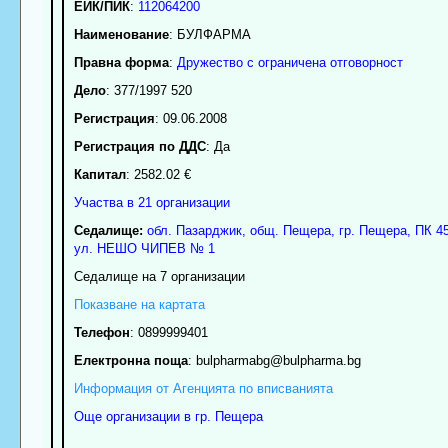
ЕИК/ПИК
:
112064200
Наименование
:
БУЛФАРМА
Правна форма
:
Дружество с ограничена отговорност
Дело
: 377/1997 520
Регистрация
: 09.06.2008
Регистрация по ДДС
: Да
Капитал
: 2582.02 €
Участва в 21 организации
Седалище:
обл.
Пазарджик
,
общ. Пещера
,
гр.
Пещера
, ПК
4
ул. НЕШО ЧИПЕВ № 1
Седалище на 7 организации
Показване на картата
Телефон
:
0899999401
Електронна поща
:
bulpharmabg
@bulpharma.bg
Информация от Агенцията по вписванията
Още организации в гр. Пещера