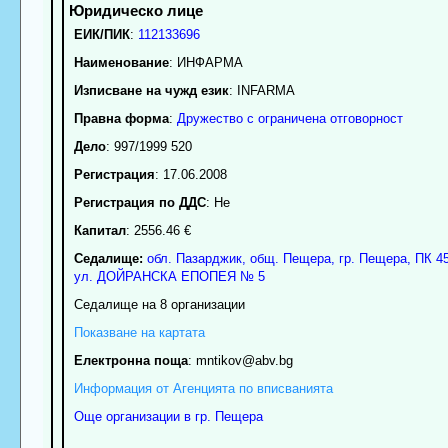
ЕИК/ПИК
:
112133696
Наименование
:
ИНФАРМА
Изписване на чужд език
: INFARMA
Правна форма
:
Дружество с ограничена отговорност
Дело
: 997/1999 520
Регистрация
: 17.06.2008
Регистрация по ДДС
: Нe
Капитал
: 2556.46 €
Седалище:
обл.
Пазарджик
,
общ. Пещера
,
гр.
Пещера
, ПК
4
ул. ДОЙРАНСКА ЕПОПЕЯ № 5
Седалище на 8 организации
Показване на картата
Електронна поща
:
mntikov
@abv.bg
Информация от Агенцията по вписванията
Още организации в гр. Пещера