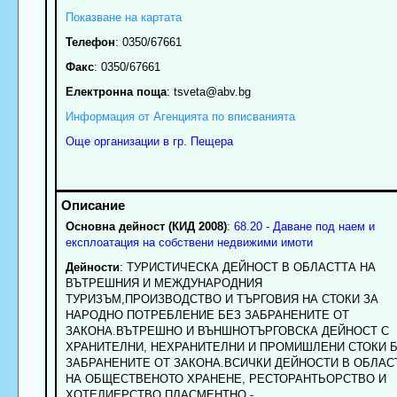
Показване на картата
Телефон
:
0350/67661
Факс
:
0350/67661
Електронна поща
:
tsveta
@abv.bg
Информация от Агенцията по вписванията
Още организации в гр. Пещера
Основна дейност (КИД 2008)
:
68.20 - Даване под наем и
експлоатация на собствени недвижими имоти
Дейности
: ТУРИСТИЧЕСКА ДЕЙНОСТ В ОБЛАСТТА НА
ВЪТРЕШНИЯ И МЕЖДУНАРОДНИЯ
ТУРИЗЪМ,ПРОИЗВОДСТВО И ТЪРГОВИЯ НА СТОКИ ЗА
НАРОДНО ПОТРЕБЛЕНИЕ БЕЗ ЗАБРАНЕНИТЕ ОТ
ЗАКОНА.ВЪТРЕШНО И ВЪНШНОТЪРГОВСКА ДЕЙНОСТ С
ХРАНИТЕЛНИ, НЕХРАНИТЕЛНИ И ПРОМИШЛЕНИ СТОКИ 
ЗАБРАНЕНИТЕ ОТ ЗАКОНА.ВСИЧКИ ДЕЙНОСТИ В ОБЛАС
НА ОБЩЕСТВЕНОТО ХРАНЕНЕ, РЕСТОРАНТЬОРСТВО И
ХОТЕЛИЕРСТВО.ПЛАСМЕНТНО -