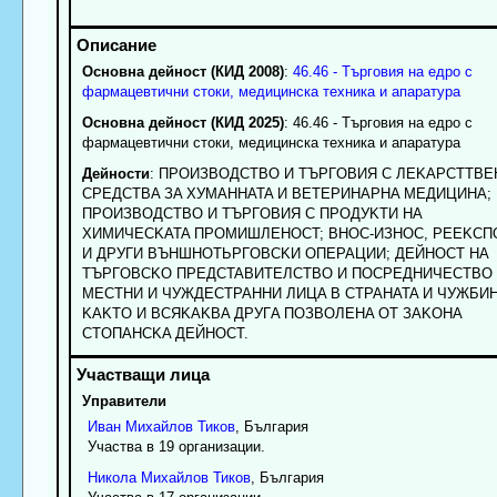
Основна дейност (КИД 2008)
:
46.46 - Търговия на едро с
фармацевтични стоки, медицинска техника и апаратура
Основна дейност (КИД 2025)
: 46.46 - Търговия на едро с
фармацевтични стоки, медицинска техника и апаратура
Дейности
: ПPOИЗBOДCTBO И TЪPГOBИЯ C ЛEKAPCTTBE
CPEДCTBA ЗA XУMAHHATA И BETEPИHAPHA MEДИЦИHA;
ПPOИЗBOДCTBO И TЪPГOBИЯ C ПPOДУKTИ HA
XИMИЧECKATA ПPOMИШЛEHOCT; BHOC-ИЗHOC, PEEKCП
И ДPУГИ BЪHШHOTЬPГOBCKИ OПEPAЦИИ; ДEЙHOCT HA
TЪPГOBCKO ПPEДCTABИTEЛCTBO И ПOCPEДHИЧECTBO 
MECTHИ И ЧУЖДECTPAHHИ ЛИЦA B CTPAHATA И ЧУЖБИH
KAKTO И BCЯKAKBA ДPУГA ПOЗBOЛEHA OT ЗAKOHA
CTOПAHCKA ДEЙHOCT.
Управители
Иван
Михайлов
Тиков
, България
Участва в 19 организации.
Никола
Михайлов
Тиков
, България