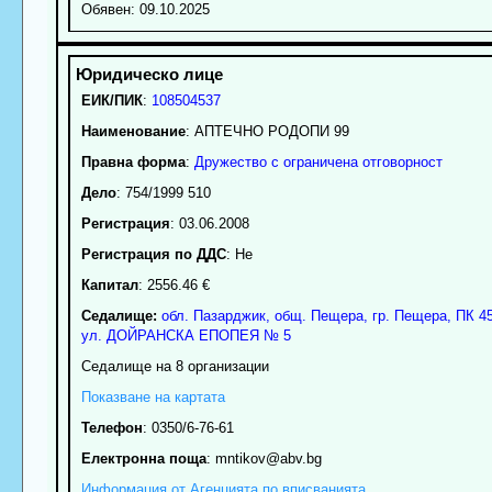
Обявен: 09.10.2025
ЕИК/ПИК
:
108504537
Наименование
:
АПТЕЧНО РОДОПИ 99
Правна форма
:
Дружество с ограничена отговорност
Дело
: 754/1999 510
Регистрация
: 03.06.2008
Регистрация по ДДС
: Нe
Капитал
: 2556.46 €
Седалище:
обл.
Пазарджик
,
общ. Пещера
,
гр.
Пещера
, ПК
4
ул. ДОЙРАНСКА ЕПОПЕЯ № 5
Седалище на 8 организации
Показване на картата
Телефон
:
0350/6-76-61
Електронна поща
:
mntikov
@abv.bg
Информация от Агенцията по вписванията