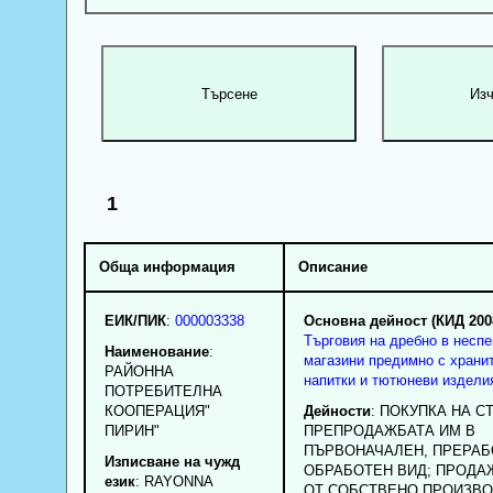
1
Обща информация
Описание
ЕИК/ПИК
:
000003338
Основна дейност (КИД 200
Търговия на дребно в несп
Наименование
:
магазини предимно с хранит
РАЙОННА
напитки и тютюневи издели
ПОТРЕБИТЕЛНА
КООПЕРАЦИЯ"
Дейности
: ПОКУПКА НА С
ПИРИН"
ПРЕПРОДАЖБАТА ИМ В
ПЪРВОНАЧАЛЕН, ПРЕРАБ
Изписване на чужд
ОБРАБОТЕН ВИД; ПРОДА
език
: RAYONNA
ОТ СОБСТВЕНО ПРОИЗВО