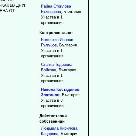
ЯКАКЪВ ДРУГ
Райна
Стоилова
ЕНА ОТ
Бъчварова
, България
Участва в 1
организация.
Контролен съвет
Валентин
Иванов
Гълъбов
, България
Участва в 1
организация.
Станка
Тодорова
Бойкова
, България
Участва в 1
организация.
Никола
Костадинов
Златинов
, България
Участва в 3
организации.
Действителни
собственици
Людмила
Кирилова
Кацарова
, България