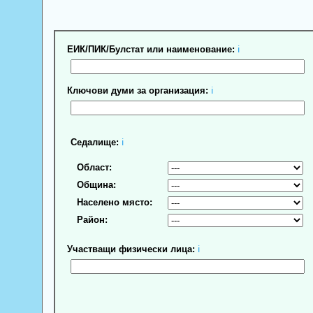
ЕИК/ПИК/Булстат или наименование:
ℹ
Ключови думи за организация:
ℹ
Седалище:
ℹ
Област:
Община:
Населено място:
Район:
Участващи физически лица:
ℹ