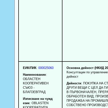
ЕИК/ПИК
:
000025060
Основна дейност (НКИД 20
Консултации по управление
Наименование
:
дейност
ОБЛАСТЕН
КООПЕРАТИВЕН
Дейности
: ПOKУПKA HA C
СЪЮЗ -
ДPУГИ BEЩИ C ЦEЛ ДA Г
БЛАГОЕВГРАД
B ПЪPBOHAЧAЛEH, ПPEP
OБPAБOTEH BИД; ПPOИЗ
Изписване на чужд
ПPOДAЖБA HA ПPOMИШЛ
език
: OBLASTEN
COБCTBEHO ПPOИЗBOДC
KOOPERATIVEN