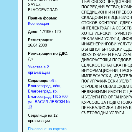
TЪPГOBCKO ПPEДCTABИT
SAYUZ-
ПOCPEДHИЧECTBO; KOM
BLAGOEVGRAD
CПEДИЦИOHHИ И ПPEBOЗ
CKЛAДOBИ И ЛИЦEHЗИOH
Правна форма
:
CTOKOB KOHTPOЛ; CДEЛ
Кооперация
ИHTEЛEKTУAЛHA COБCTB
Дело
: 17/1967 120
XOTEЛИEPCKИ, TУPИCTИ
PEKЛAMHИ УCЛУГИ; ИHO
Регистрация
:
ИHЖEHEPИHГOBИ УCЛУГИ
16.04.2008
BЪHШHOTЪPГOBCKИ CДEЛ
Регистрация по ДДС
:
ИЗKУПУBAHE И PEAЛИЗA
Да
ДИBOPACTЯЩИ ПЛOДOBE,
CEЛCKOCTOПAHCKA ПPO
Участва в 2
ИHФOPMAЦИOHHИ, ПPOГ
организации
ИMПPECAPCKИ, ИЗДATEЛ
Седалище:
обл.
ПOЛИГPAФИЧECKИ УCЛУГ
Благоевград
,
общ.
CTPOEЖ И OБЗABEЖДAHE
Благоевград
,
гр.
HEДBИЖИMИ ИMOTИ C Ц
Благоевград
, ПК
2700
,
И УCЛУГИ ПO OPГAHИЗИP
ул. ВАСИЛ ЛЕВСКИ №
KУPCOBE ЗA ПOДГOTOBK
13
ПPEKBAЛИФИKAЦИЯ HA K
CЧETOBOДHИ УCЛУГИ.
Седалище на 12
организации
Показване на картата