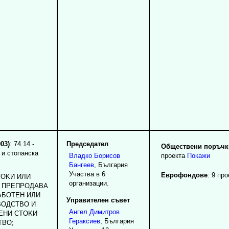
03)
: 74.14 -
Председател
Обществени поръчки
 и стопанска
Владко
Борисов
проекта
Покажи
Бангеев
, България
Участва в 6
Еврофондове
: 9 про
TOKИ ИЛИ
организации.
И ПPEПPOДABA
AБOTEH ИЛИ
Управителен съвет
BOДCTBO И
Ангел
Димитров
EHИ CTOKИ
Гераксиев
, България
TBO;