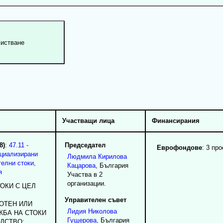
Участващи лица
Финансирания
8)
:
47.11 -
Председател
Еврофондове
: 3 про
ециализирани
Людмила
Кирилова
елни стоки,
Кацарова
, България
я
Участва в 2
организации.
ТОКИ С ЦЕЛ
Управителен съвет
ОТЕН ИЛИ
Лидия
Николова
ЖБА НА СТОКИ
Гущерова
, България
ДСТВО;