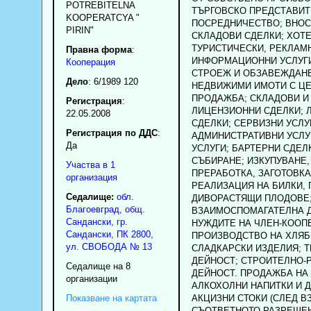
POTREBITELNA
ТЪРГОВСКО ПРЕДСТАВИТ
KOOPERATCYA "
ПОСРЕДНИЧЕСТВО; ВНОС
PIRIN"
СКЛАДОВИ СДЕЛКИ; ХОТ
ТУРИСТИЧЕСКИ, РЕКЛАМ
Правна форма
:
ИНФОРМАЦИОННИ УСЛУГИ
Кооперация
СТРОЕЖ И ОБЗАВЕЖДАН
Дело
: 6/1989 120
НЕДВИЖИМИ ИМОТИ С Ц
ПРОДАЖБА; СКЛАДОВИ И
Регистрация
:
ЛИЦЕНЗИОННИ СДЕЛКИ; 
22.05.2008
СДЕЛКИ; СЕРВИЗНИ УСЛУ
Регистрация по ДДС
:
АДМИНИСТРАТИВНИ УСЛУ
Да
УСЛУГИ; БАРТЕРНИ СДЕЛ
СЪБИРАНЕ; ИЗКУПУВАНЕ,
Участва в 1
ПРЕРАБОТКА, ЗАГОТОВКА
организация
РЕАЛИЗАЦИЯ НА БИЛКИ, 
Седалище:
обл.
ДИВОРАСТЯЩИ ПЛОДОВЕ
Благоевград
,
общ.
ВЗАИМОСПОМАГАТЕЛНА 
Сандански
,
гр.
НУЖДИТЕ НА ЧЛЕН-КООП
Сандански
, ПК
2800
,
ПРОИЗВОДСТВО НА ХЛЯБ
ул. СВОБОДА № 13
СЛАДКАРСКИ ИЗДЕЛИЯ; 
ДЕЙНОСТ; СТРОИТЕЛНО-
Седалище на 8
ДЕЙНОСТ. ПРОДАЖБА НА 
организации
АЛКОХОЛНИ НАПИТКИ И 
Показване на картата
АКЦИЗНИ СТОКИ (СЛЕД В
СЪОТВЕТНОТО РАЗРЕШЕ