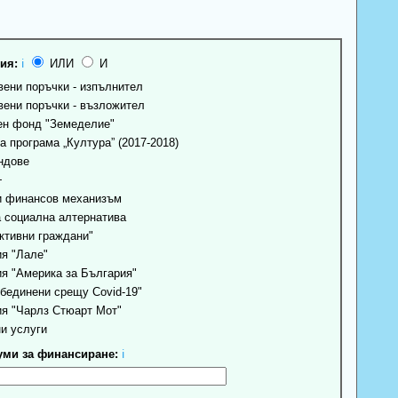
ия:
ℹ
ИЛИ
И
ени поръчки - изпълнител
ени поръчки - възложител
н фонд "Земеделие"
 програма „Култура” (2017-2018)
ндове
+
 финансов механизъм
 социална алтернатива
ктивни граждани"
я "Лале"
я "Америка за България"
бединени срещу Covid-19"
я "Чарлз Стюарт Мот"
и услуги
ми за финансиране:
ℹ