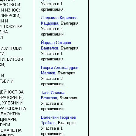
Участва в 1
ЕЛСТВО И
организация.
 И ИЗНОС;
ЕЛИЕРСКИ;
Людмила
Кирилова
НИ И
Кацарова
, България
; ПОКУПКА,
Участва в 2
Е НА
организации.
ЕЛ
Йордан
Сотиров
Вангелов
, България
ЛИЗИНГОВИ
Участва в 1
ГИ;
организация.
ГИ; БИТОВИ
КИ;
Георги
Александров
Малчев
, България
 И
Участва в 3
ГЪБИ И
организации.
;
ДЕЙНОСТ ЗА
Таня
Илиева
ЕРАТОРИТЕ;
Бешкова
, България
, ХЛЕБНИ И
Участва в 2
ТРАНСПОРТНА
организации.
РЕМОНТНА
Валентин
Георгиев
ЦИГАРИ,
Трайков
, България
ДРУГИ
Участва в 1
ЗЕМАНЕ НА
организация.
НИЕ ПО