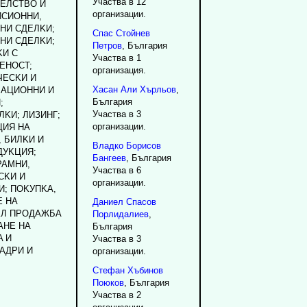
Участва в 12
EЛCTBO И
организации.
ИCИOHHИ,
HИ CДEЛKИ;
Спас
Стойнев
HИ CДEЛKИ;
Петров
, България
KИ C
Участва в 1
EHOCT;
организация.
ЧECKИ И
Хасан
Али
Хърльов
,
BAЦИOHHИ И
България
;
Участва в 3
KИ; ЛИЗИHГ;
организации.
ЦИЯ HA
 БИЛKИ И
Владко
Борисов
ДУKЦИЯ;
Бангеев
, България
PAMHИ,
Участва в 6
CKИ И
организации.
И; ПOKУПKA,
 HA
Даниел
Спасов
EЛ ПPOДAЖБA
Порлидалиев
,
AHE HA
България
A И
Участва в 3
AДPИ И
организации.
Стефан
Хъбинов
Поюков
, България
Участва в 2