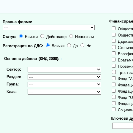
Финансиран
Правна форма:
Обществ
Обществ
Статус:
Всички
Действащи
Неактивни
Държаве
Регистрация по ДДС:
Всички
Да
Не
Столична
Еврофо
Основна дейност (КИД 2008):
ℹ
Еразъм
Норвежи
Сектор:
Тръст за
Раздел:
Фонд "А
Група:
Фондаци
Фондаци
Клас:
Фонд "О
Фондаци
Социалн
Ключови ду