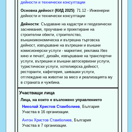
дейности и технически консултации
Основна дейност (КИД 2025)
: 71.12 - Инженерни
дейности и технически консултации
Дейности
: Създаване на кадастри и геодезически
заснемания, проучване и проектиране на
строителни обекти, строителство,
външноикономическа и вътрешна търговска
дейност, извършване на вътрешни и външни
комисионерски услуги - маркетинг, реклама /без
кино и печат/, дизайн, извършване на транспортни
услуги, вътрешни и външни автосервизни услуги,
туристически услуги, хотелиерска дейност,
ресторанти, кафетерия, шивашки услуги,
отглеждане на животни за месо и реализацията му
в страната и чужбина.
Лица, на които е възложено управлението
Николай
Христов
Стамболиев
, България
Участва в 16 организации.
Антон
Христов
Стамболиев
, България
Участва в 7 организации.