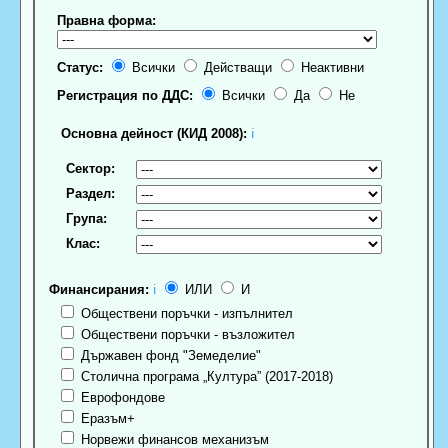
Правна форма:
Статус:
Всички
Действащи
Неактивни
Регистрация по ДДС:
Всички
Да
Не
Основна дейност (КИД 2008):
ℹ
Сектор:
Раздел:
Група:
Клас:
Финансирания:
ℹ
ИЛИ
И
Обществени поръчки - изпълнител
Обществени поръчки - възложител
Държавен фонд "Земеделие"
Столична програма „Култура” (2017-2018)
Еврофондове
Еразъм+
Норвежи финансов механизъм