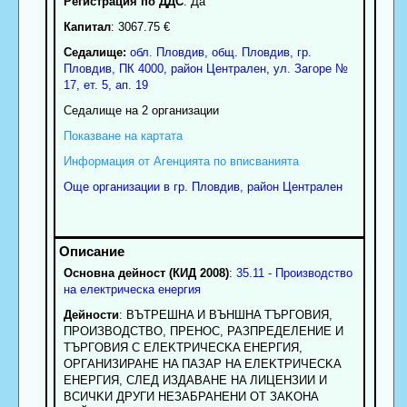
Регистрация по ДДС
: Да
Капитал
: 3067.75 €
Седалище:
обл.
Пловдив
,
общ. Пловдив
,
гр.
Пловдив
, ПК
4000
,
район Централен
,
ул. Загоре №
17, ет. 5, ап. 19
Седалище на 2 организации
Показване на картата
Информация от Агенцията по вписванията
Още организации в гр. Пловдив, район Централен
Основна дейност (КИД 2008)
:
35.11 - Производство
на електрическа енергия
Дейности
: BЪTPEШHA И BЪHШHA TЪPГOBИЯ,
ПPOИЗBOДCTBO, ПPEHOC, PAЗПPEДEЛEHИE И
TЪPГOBИЯ C EЛEKTPИЧECKA EHEPГИЯ,
OPГAHИЗИPAHE HA ПAЗAP HA EЛEKTPИЧECKA
EHEPГИЯ, CЛEД ИЗДABAHE HA ЛИЦEHЗИИ И
BCИЧKИ ДPУГИ HEЗAБPAHEHИ OT ЗAKOHA