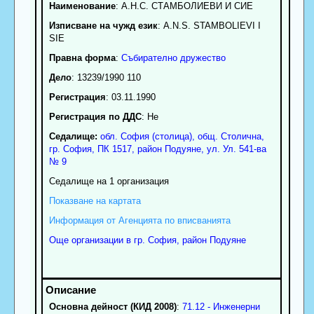
Наименование
:
А.Н.С. СТАМБОЛИЕВИ И СИЕ
Изписване на чужд език
: A.N.S. STAMBOLIEVI I
SIE
Правна форма
:
Събирателно дружество
Дело
: 13239/1990 110
Регистрация
: 03.11.1990
Регистрация по ДДС
: Нe
Седалище:
обл.
София (столица)
,
общ. Столична
,
гр.
София
, ПК
1517
,
район Подуяне
,
ул. Ул. 541-ва
№ 9
Седалище на 1 организация
Показване на картата
Информация от Агенцията по вписванията
Още организации в гр. София, район Подуяне
Основна дейност (КИД 2008)
:
71.12 - Инженерни