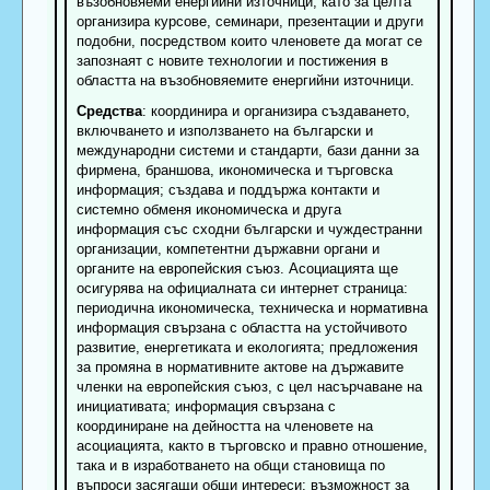
възобновяеми енергийни източници, като за целта
организира курсове, семинари, презентации и други
подобни, посредством които членовете да могат се
запознаят с новите технологии и постижения в
областта на възобновяемите енергийни източници.
Средства
: координира и организира създаването,
включването и използването на български и
международни системи и стандарти, бази данни за
фирмена, браншова, икономическа и търговска
информация; създава и поддържа контакти и
системно обменя икономическа и друга
информация със сходни български и чуждестранни
организации, компетентни държавни органи и
органите на европейския съюз. Асоциацията ще
осигурява на официалната си интернет страница:
периодична икономическа, техническа и нормативна
информация свързана с областта на устойчивото
развитие, енергетиката и екологията; предложения
за промяна в нормативните актове на държавите
членки на европейския съюз, с цел насърчаване на
инициативата; информация свързана с
координиране на дейността на членовете на
асоциацията, както в търговско и правно отношение,
така и в изработването на общи становища по
въпроси засягащи общи интереси; възможност за