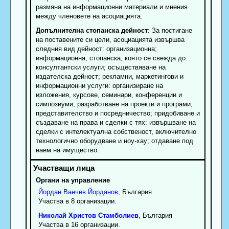
размяна на информационни материали и мнения
между членовете на асоциацията.
Допълнителна стопанска дейност
: За постигане
на поставените си цели, асоциацията извършва
следния вид дейност: организационна;
информационна; стопанска, която се свежда до:
консултантски услуги; осъществяване на
издателска дейност; рекламни, маркетингови и
информационни услуги: организиране на
изложения, курсове, семинари, конференции и
симпозиуми; разработване на проекти и програми;
представителство и посредничество; придобиване и
създаване на права и сделки с тях: извършване на
сделки с интелектуална собственост, включително
технологично оборудване и ноу-хау; отдаване под
наем на имущество.
Органи на управление
Йордан
Ванчев
Йорданов
, България
Участва в 8 организации.
Николай
Христов
Стамболиев
, България
Участва в 16 организации.