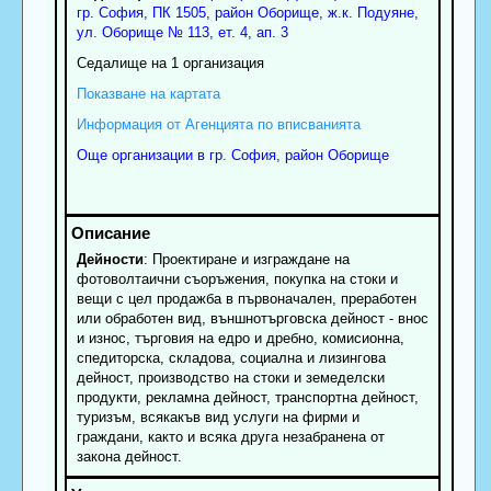
гр.
София
, ПК
1505
,
район Оборище
,
ж.к. Подуяне,
ул. Оборище № 113, ет. 4, ап. 3
Седалище на 1 организация
Показване на картата
Информация от Агенцията по вписванията
Още организации в гр. София, район Оборище
Дейности
: Проектиране и изграждане на
фотоволтаични съоръжения, покупка на стоки и
вещи с цел продажба в първоначален, преработен
или обработен вид, външнотърговска дейност - внос
и износ, търговия на едро и дребно, комисионна,
спедиторска, складова, социална и лизингова
дейност, производство на стоки и земеделски
продукти, рекламна дейност, транспортна дейност,
туризъм, всякакъв вид услуги на фирми и
граждани, както и всяка друга незабранена от
закона дейност.