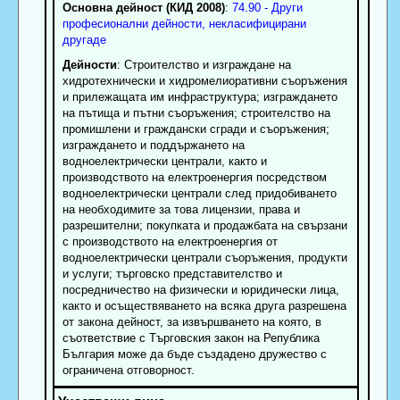
Основна дейност (КИД 2008)
:
74.90 - Други
професионални дейности, некласифицирани
другаде
Дейности
: Строителство и изграждане на
хидротехнически и хидромелиоративни съоръжения
и прилежащата им инфраструктура; изграждането
на пътища и пътни съоръжения; строителство на
промишлени и граждански сгради и съоръжения;
изграждането и поддържането на
водноелектрически централи, както и
производството на електроенергия посредством
водноелектрически централи след придобиването
на необходимите за това лицензии, права и
разрешителни; покупката и продажбата на свързани
с производството на електроенергия от
водноелектрически централи съоръжения, продукти
и услуги; търговско представителство и
посредничество на физически и юридически лица,
както и осъществяването на всяка друга разрешена
от закона дейност, за извършването на която, в
съответствие с Търговския закон на Република
България може да бъде създадено дружество с
ограничена отговорност.