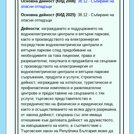
Основна дейност (КИД 2008)
:
38.12 - Събиране на
опасни отпадъци
Основна дейност (КИД 2025)
: 38.12 - Събиране на
опасни отпадъци
Дейности
: изграждането и поддържането на
водноелектрически централи и вятърни паркове,
както и производството на електроенергия
посредством водноелектрически централи и
вятърни паркове след придобиване на
необходимите за това лицензии, права и
разрешителни; покупката и продажбата на свързани
с производството на електроенергия от
водноелектрически централи и вятърни паркове
съоръжения, продукти и услуги; строителна
дейност, изграждане на хотелски, туристически и
профилактични комплекси и развлекателни
центрове и предоставяне на свързаните с тях
услуги; търговско представителство и
посредничество на физически и юридически лица,
както и осъществяването на всяка друга разрешена
от закона дейност, свързана със или имаща
отношение към деловата дейност на дружеството,
за извършването на която, в съответствие с
Търговския закон на Република България може да