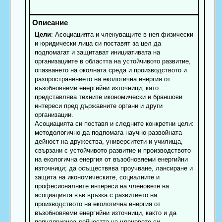
Цели
: Асоциацията и членуващите в нея физически
и юридически лица си поставят за цел да
подпомагат и защитават инициативата на
организациите в областта на устойчивото развитие,
опазването на околната среда и производството и
разпространението на екологична енергия от
възобновяеми енергийни източници, като
представлява техните икономически и браншови
интереси пред държавните органи и други
организации.
Асоциацията си поставя и следните конкретни цели:
методологично да подпомага научно-развойната
дейност на дружества, университети и училища,
свързани с устойчивото развитие и производството
на екологична енергия от възобновяеми енергийни
източници; да осъществява проучване, лансиране и
защита на икономическите, социалните и
професионалните интереси на членовете на
асоциацията във връзка с развитието на
производството на екологична енергия от
възобновяеми енергийни източници, както и да
популяризира дейността на членовете си