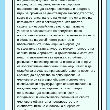
посредством медиите, печата и широката
общественост; да събира, обобщава и предлага
идеи за промяна за действащото законодателство,
както и установяването на контакти с органите на
изпълнителната и законодателната власт в
страната и европейския съюз, с цел активно
участие в разработката на предложения за
нормативни актове и техните алтернативни проекти
в областта на устойчивото развитие и
възобновяемите източници на енергия; да
осъществява сътрудничество между членовете на
асоциацията и органите на държавната и местната
власт и управление във връзка с устойчивото
развитие и производството на екологична енергия
от възобновяеми енергийни източници, както и да
съдейства и участва при разработване на проекти в
бранша; да съдейства за приобщаване на
членовете си към европейските и световните
икономически структури, чрез осъществяване на
международно сътрудничество със сходни
организации; да повишава техническите,
юридически и икономически познания на своите
членове в областта на производството и
експлоатацията на екологична енергия от