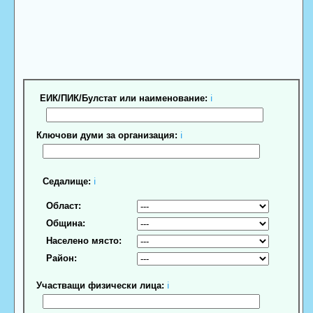
ЕИК/ПИК/Булстат или наименование:
ℹ
Ключови думи за организация:
ℹ
Седалище:
ℹ
Област:
Община:
Населено място:
Район:
Участващи физически лица:
ℹ