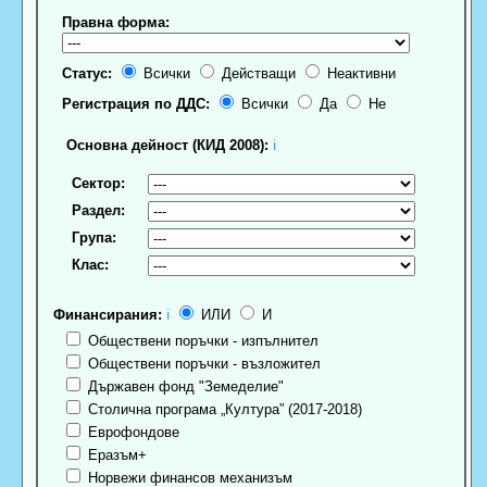
Правна форма:
Статус:
Всички
Действащи
Неактивни
Регистрация по ДДС:
Всички
Да
Не
Основна дейност (КИД 2008):
ℹ
Сектор:
Раздел:
Група:
Клас:
Финансирания:
ℹ
ИЛИ
И
Обществени поръчки - изпълнител
Обществени поръчки - възложител
Държавен фонд "Земеделие"
Столична програма „Култура” (2017-2018)
Еврофондове
Еразъм+
Норвежи финансов механизъм