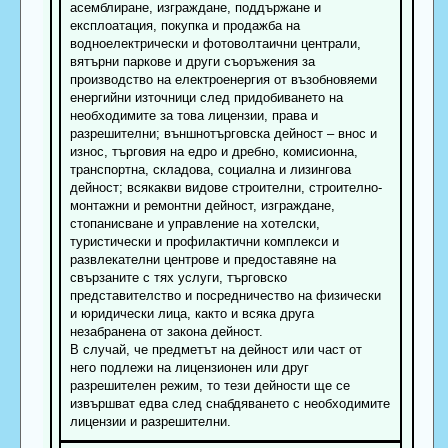
асемблиране, изграждане, поддържане и
експлоатация, покупка и продажба на
водноелектрически и фотоволтаични централи,
вятърни паркове и други съоръжения за
производство на електроенергия от възобновяеми
енергийни източници след придобиването на
необходимите за това лицензии, права и
разрешителни; външнотърговска дейност – внос и
износ, търговия на едро и дребно, комисионна,
транспортна, складова, социална и лизингова
дейност; всякакви видове строителни, строително-
монтажни и ремонтни дейност, изграждане,
стопанисване и управление на хотелски,
туристически и профилактични комплекси и
развлекателни центрове и предоставяне на
свързаните с тях услуги, търговско
представителство и посредничество на физически
и юридически лица, както и всяка друга
незабранена от закона дейност.
В случай, че предметът на дейност или част от
него подлежи на лицензионен или друг
разрешителен режим, то тези дейности ще се
извършват едва след снабдяването с необходимите
лицензии и разрешителни.