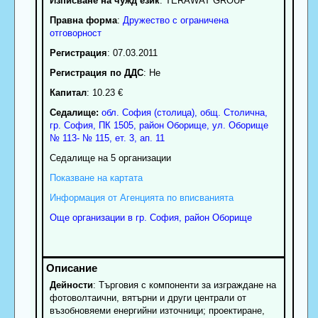
Изписване на чужд език
: TERAWAT GRОUP
Правна форма
:
Дружество с ограничена
отговорност
Регистрация
: 07.03.2011
Регистрация по ДДС
: Нe
Капитал
: 10.23 €
Седалище:
обл.
София (столица)
,
общ. Столична
,
гр.
София
, ПК
1505
,
район Оборище
,
ул. Оборище
№ 113- № 115, ет. 3, ап. 11
Седалище на 5 организации
Показване на картата
Информация от Агенцията по вписванията
Още организации в гр. София, район Оборище
Дейности
: Търговия с компоненти за изграждане на
фотоволтаични, вятърни и други централи от
възобновяеми енергийни източници; проектиране,