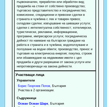
първоначален, преработен или обработен вид;
продажба на стоки от собствено производство;
търговско представителство и посредничество;
комисионни, спедиционни и превозни сделки в
страната и чужбина с лек и товарен превоз;
складови сделки; извършване на шивашки услуги;
сделки с интелектуална собственост; хотелиерски,
туристически, рекламни, информационни,
програмни, импресарски услуги; посредническа
дейност по наемане на български граждани на
работа в страната и в чужбина; водоползуване и
ползуване на водни обекти; производство, пренос и
търговия на електрическа енергия; покупка, строеж
или обзавеждане на недвижими имоти с цел
продажба и други разрешени от закона услуги или
непротиворечащи на закона дейности.
Управители
Борис
Георгиев
Попов
, България
Участва в 2 организации.
Съдружници
Осман
Осман
Шарк
, България