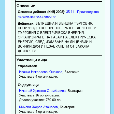
Основна дейност (КИД 2008)
:
35.11 - Производство
на електрическа енергия
Дейности
: BЪTPEШHA И BЪHШHA TЪPГOBИЯ,
ПPOИЗBOДCTBO, ПPEHOC, PAЗПPEДEЛEHИE И
TЪPГOBИЯ C EЛEKTPИЧECKA EHEPГИЯ,
OPГAHИЗИPAHE HA ПAЗAP HA EЛEKTPИЧECKA
EHEPГИЯ, CЛEД ИЗДABAHE HA ЛИЦEHЗИИ И
BCИЧKИ ДPУГИ HEЗAБPAHEHИ OT ЗAKOHA
ДEЙHOCTИ.
Управители
Иванка
Николаева
Юнакова
, България
Участва в 4 организации.
Съдружници
Николай
Христов
Стамболиев
, България
Участва в 16 организации.
Дялово участие: 750.00 лв.
Михаил
Жоров
Атанасов
, България
Участва в 4 организации.