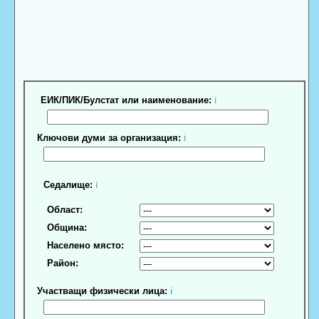
ЕИК/ПИК/Булстат или наименование:
ℹ
Ключови думи за организация:
ℹ
Седалище:
ℹ
Област:
Община:
Населено място:
Район:
Участващи физически лица:
ℹ