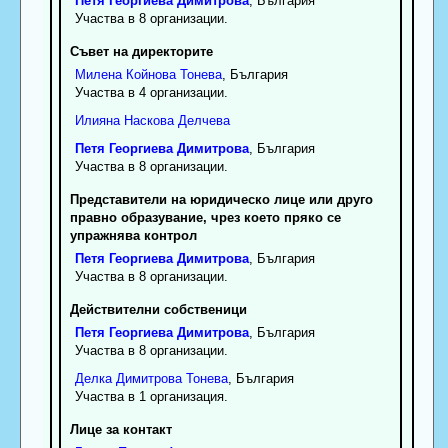
Петя
Георгиева
Димитрова
, България
Участва в 8 организации.
Съвет на директорите
Милена
Койнова
Тонева
, България
Участва в 4 организации.
Илияна
Наскова
Делчева
Петя
Георгиева
Димитрова
, България
Участва в 8 организации.
Представители на юридическо лице или друго
правно образувание, чрез което пряко се
упражнява контрол
Петя
Георгиева
Димитрова
, България
Участва в 8 организации.
Действителни собственици
Петя
Георгиева
Димитрова
, България
Участва в 8 организации.
Делка
Димитрова
Тонева
, България
Участва в 1 организация.
Лице за контакт