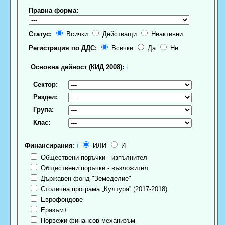
Правна форма:
Статус:
Всички
Действащи
Неактивни
Регистрация по ДДС:
Всички
Да
Не
Основна дейност (КИД 2008):
ℹ
Сектор:
Раздел:
Група:
Клас:
Финансирания:
ℹ
ИЛИ
И
Обществени поръчки - изпълнител
Обществени поръчки - възложител
Държавен фонд "Земеделие"
Столична програма „Култура” (2017-2018)
Еврофондове
Еразъм+
Норвежи финансов механизъм