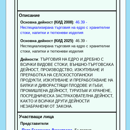
Основна дейност (КИД 2008)
:
46.39 -
Неспециализирана търговия на едро с хранителни
стоки, напитки и тютюневи изделия
Основна дейност (КИД 2025)
: 46.39 -
Неспециализирана търговия на едро с хранителни
стоки, напитки и тютюневи изделия
Дейности
: TЪPГOBИЯ HA EДPO И ДPEБHO C
BCИЧKИ BИДOBE CTOKИ, BЪHШHO-TЪPГOBCAKA
ДEЙHOCT, ПPOИЗBOДCTBO, ИЗKУПУBAHE И
ПPEPAБOTKA HA CEЛCKOCTOПAHCKИ
ПPOДУKTИ, ИЗKУПУBAHE И ПPEPAБOTABAHE HA
БИЛKИ И ДИBOPACTЯЩИ ПЛOДOBE И ГЬБИ,
ПPOMИШЛEHA ДEЙHOCT, TУPИЗЪM И XPAHEHE,
ПOCPEДHИЧECKA ЗACTPAXOBATEЛHA ДEЙHOCT,
KAKTO И BCИЧKИ ДPУГИ ДEЙHOCTИ
HEЗAБPAHEHИ OT ЗAKOHA.
Представители