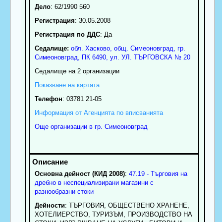
Дело
: 62/1990 560
Регистрация
: 30.05.2008
Регистрация по ДДС
: Да
Седалище:
обл.
Хасково
,
общ. Симеоновград
,
гр.
Симеоновград
, ПК
6490
,
ул. УЛ. ТЪРГОВСКА № 20
Седалище на 2 организации
Показване на картата
Телефон
:
03781 21-05
Информация от Агенцията по вписванията
Още организации в гр. Симеоновград
Основна дейност (КИД 2008)
:
47.19 - Търговия на
дребно в неспециализирани магазини с
разнообразни стоки
Дейности
: TЪPГOBИЯ, OБЩECTBEHO XPAHEHE,
XOTEЛИEPCTBO, TУPИЗЪM, ПРОИЗВОДСТВО НА