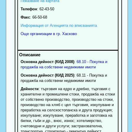
Показване на картата
Телефон
:
62-43-50
Факс
:
66-50-68
Информация от Агенцията по вписванията
Още организации в гр. Хасково
Основна дейност (КИД 2008)
:
68.10 - Покупка и
продажба на собствени недвижими имоти
Основна дейност (КИД 2025)
: 68.11 - Покупка и
продажба на собствени недвижими имоти
Дейности
: търговия на едро и дребно, търговия с
хранителни и промишлени стоки, продажба на стоки
от собствено производство, производство на стоки,
производство на хляб с цел търговия, изкупуване и
преработка на селскостопанска и друга продукция;
изкупуване; изкупуване, преработка и заготовка на
билки, гъби и др., внос, износ; хотелиерство,
счетоводни и други услуги; застрахователна,
транспортна, строително - ремонтна дейност,