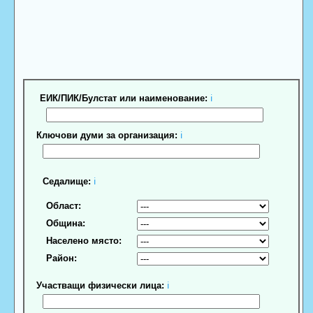
ЕИК/ПИК/Булстат или наименование:
ℹ
Ключови думи за организация:
ℹ
Седалище:
ℹ
Област:
Община:
Населено място:
Район:
Участващи физически лица:
ℹ