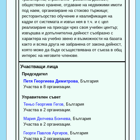
обществено хранене, отдаване на недвижими имоти
под наем, организиране на стоково тържище;
ресторантьорство обучение и квалификация на
кадри от системата и извън нея в т.ч. и с цел
реализиране на приходи чрез своя учебен център;
извършва и допълнителна дейност съобразно с
характера на учебно звено и възможности на базата
както и всяка друга не забранена от закона дейност,
която може да бъде осъществявана от съюза в общ
интерес на неговите членове.
Председател
Петя
Георгиева
Димитрова
, България
Участва в 8 организации.
Управителен съвет
Теньо
Георгиев
Гегов
, България
Участва в 2 организации.
Мария
Делчева
Бончева
, България
Участва в 2 организации.
Георги
Павлов
Аргиров
, България
Участва в 2 организации.