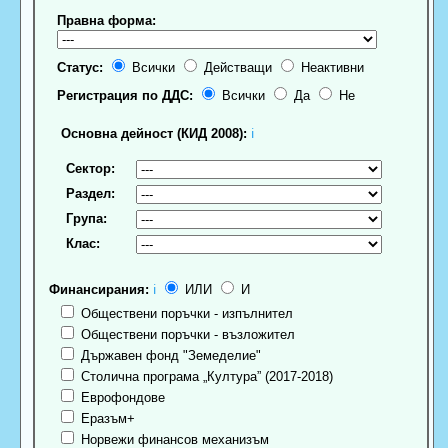
Правна форма:
Статус:
Всички
Действащи
Неактивни
Регистрация по ДДС:
Всички
Да
Не
Основна дейност (КИД 2008):
ℹ
Сектор:
Раздел:
Група:
Клас:
Финансирания:
ℹ
ИЛИ
И
Обществени поръчки - изпълнител
Обществени поръчки - възложител
Държавен фонд "Земеделие"
Столична програма „Култура” (2017-2018)
Еврофондове
Еразъм+
Норвежи финансов механизъм