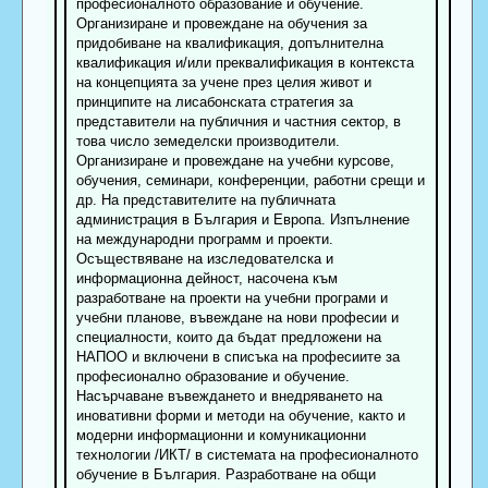
професионалното образование и обучение.
Организиране и провеждане на обучения за
придобиване на квалификация, допълнителна
квалификация и/или преквалификация в контекста
на концепцията за учене през целия живот и
принципите на лисабонската стратегия за
представители на публичния и частния сектор, в
това число земеделски производители.
Организиране и провеждане на учебни курсове,
обучения, семинари, конференции, работни срещи и
др. На представителите на публичната
администрация в България и Европа. Изпълнение
на международни программ и проекти.
Осъществяване на изследователска и
информационна дейност, насочена към
разработване на проекти на учебни програми и
учебни планове, въвеждане на нови професии и
специалности, които да бъдат предложени на
НАПОО и включени в списъка на професиите за
професионално образование и обучение.
Насърчаване въвеждането и внедряването на
иновативни форми и методи на обучение, както и
модерни информационни и комуникационни
технологии /ИКТ/ в системата на професионалното
обучение в България. Разработване на общи