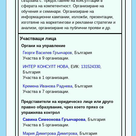
свързана с: предоставяне на консултации в
сферата на компетентност. Организиране на
обучения и семинари. Организиране на
информационни кампании, изложби, презентации,
изготвяне на маркетингови и рекламни стратегии и
анализи, организиране на публични прояви и др.
Органи на управление
Георги
Василев
Грънчаров
, България
Участва в 9 организации.
ИНТЕР КОНСУЛТ НОВА
, ЕИК:
131524330
,
България
Участва в 1 организация.
Кремена
Иванова
Раднева
, България
Участва в 7 организации.
Представители на юридическо лице или друго
правно образувание, чрез което пряко се
упражнява контрол
Савина
Симеонова
Грънчарова
, България
Участва в 5 организации.
Мария
Димитрова
Димитрова
, България