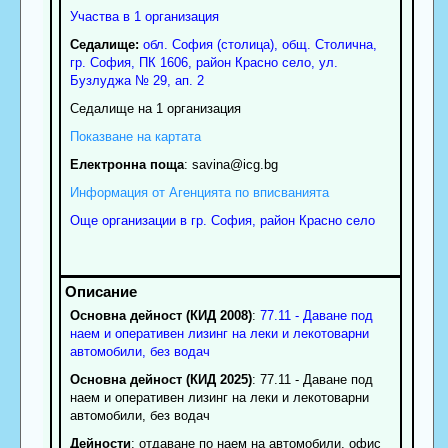
Участва в 1 организация
Седалище:
обл.
София (столица)
,
общ. Столична
,
гр.
София
, ПК
1606
,
район Красно село
,
ул.
Бузлуджа № 29, ап. 2
Седалище на 1 организация
Показване на картата
Електронна поща
:
savina
@icg.bg
Информация от Агенцията по вписванията
Още организации в гр. София, район Красно село
Основна дейност (КИД 2008)
:
77.11 - Даване под
наем и оперативен лизинг на леки и лекотоварни
автомобили, без водач
Основна дейност (КИД 2025)
: 77.11 - Даване под
наем и оперативен лизинг на леки и лекотоварни
автомобили, без водач
Дейности
: отдаване по наем на автомобили, офис