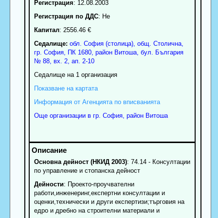
Регистрация
: 12.08.2003
Регистрация по ДДС
: Нe
Капитал
: 2556.46 €
Седалище:
обл.
София (столица)
,
общ. Столична
,
гр.
София
, ПК
1680
,
район Витоша
,
бул. България
№ 88, вх. 2, ап. 2-10
Седалище на 1 организация
Показване на картата
Информация от Агенцията по вписванията
Още организации в гр. София, район Витоша
Основна дейност (НКИД 2003)
: 74.14 - Консултации
по управление и стопанска дейност
Дейности
: Проекто-проучвателни
работи,инженеринг,експертни консултации и
оценки,технически и други експертизи;търговия на
едро и дребно на строителни материали и