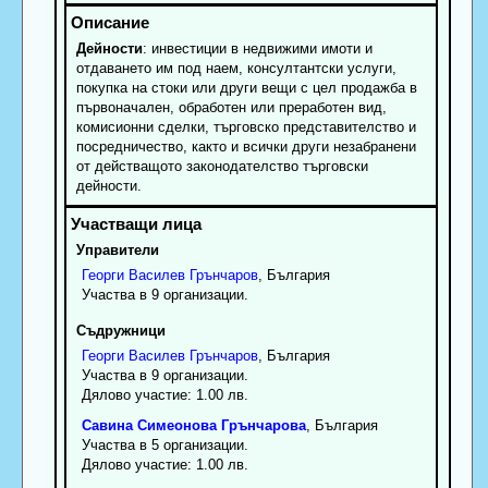
Дейности
: инвестиции в недвижими имоти и
отдаването им под наем, консултантски услуги,
покупка на стоки или други вещи с цел продажба в
първоначален, обработен или преработен вид,
комисионни сделки, търговско представителство и
посредничество, както и всички други незабранени
от действащото законодателство търговски
дейности.
Управители
Георги
Василев
Грънчаров
, България
Участва в 9 организации.
Съдружници
Георги
Василев
Грънчаров
, България
Участва в 9 организации.
Дялово участие: 1.00 лв.
Савина
Симеонова
Грънчарова
, България
Участва в 5 организации.
Дялово участие: 1.00 лв.