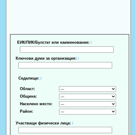
ЕИК/ПИК/Булстат или наименование:
ℹ
Ключови думи за организация:
ℹ
Седалище:
ℹ
Област:
Община:
Населено място:
Район:
Участващи физически лица:
ℹ