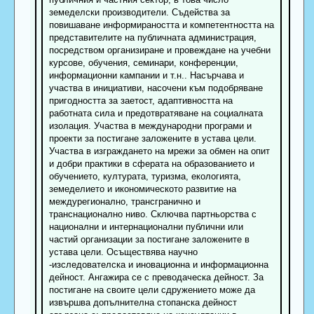
земеделски производители. Съдейства за
повишаване информираността и компетентността на
представителите на публичната администрация,
посредством организиране и провеждане на учебни
курсове, обучения, семинари, конференции,
информационни кампании и т.н.. Насърчава и
участва в инициативи, насочени към подобряване
пригодността за заетост, адаптивността на
работната сила и предотвратяване на социалната
изолация. Участва в международни програми и
проекти за постигане заложените в устава цели.
Участва в изграждането на мрежи за обмен на опит
и добри практики в сферата на образованието и
обучението, културата, туризма, екологията,
земеделието и икономическото развитие на
междурегионално, трансгранично и
транснационално ниво. Сключва партньорства с
национални и интернационални публични или
частий организации за постигане заложените в
устава цели. Осъществява научно
-изследователска и иновационна и информационна
дейност. Ангажира се с преводаческа дейност. За
постигане на своите цели сдружението може да
извършва допълнителна стопанска дейност