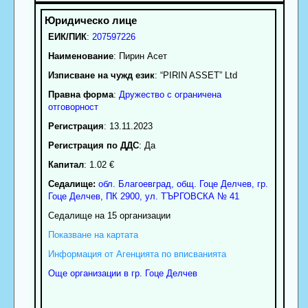
ЕИК/ПИК
:
207597226
Наименование
:
Пирин Асет
Изписване на чужд език
: “PIRIN ASSET” Ltd
Правна форма
:
Дружество с ограничена
отговорност
Регистрация
: 13.11.2023
Регистрация по ДДС
: Да
Капитал
: 1.02 €
Седалище:
обл.
Благоевград
,
общ. Гоце Делчев
,
гр.
Гоце Делчев
, ПК
2900
,
ул. ТЪРГОВСКА № 41
Седалище на 15 организации
Показване на картата
Информация от Агенцията по вписванията
Още организации в гр. Гоце Делчев