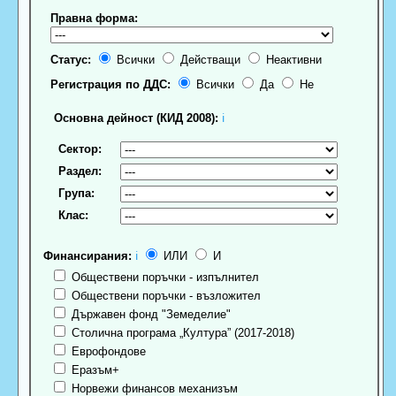
Правна форма:
Статус:
Всички
Действащи
Неактивни
Регистрация по ДДС:
Всички
Да
Не
Основна дейност (КИД 2008):
ℹ
Сектор:
Раздел:
Група:
Клас:
Финансирания:
ℹ
ИЛИ
И
Обществени поръчки - изпълнител
Обществени поръчки - възложител
Държавен фонд "Земеделие"
Столична програма „Култура” (2017-2018)
Еврофондове
Еразъм+
Норвежи финансов механизъм