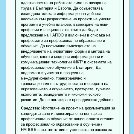
адаптивността на работната сила на пазара на
труда в България и Европа. Да осыцествява
изследователска и информационна дейност,
насочена към разработване на проекти на учебни
програми и учебни планове, въвеждане на нови
професии и специалности, които да бъдат
предложени на НАПОО и включени в списъка на
професиите за професионално образование и
обучение. Да насърчава въвеждането на
внедряването на иновативни форми и метода на
обучение, както и модерни информационни и
комуникационни технологии /ИКТ/ в системата на
професионалното обучение в България. Да
подпомага и участва в процеса на
междурегионално, трансгранично и
транснационално сътрудничество в сферата на
образованието и обучението, културата, туризма,
екологията, земеделието и икономическото
развитие. Да се ангажира с преводаческа дейност.
Средства
: Изготвяне на проект на документация за
кандидатстване и лицензиране на център за
професионално обучение от националната агенция
за професионално образование и обучение /
НАПОО/ в съответствие с условията на закона за