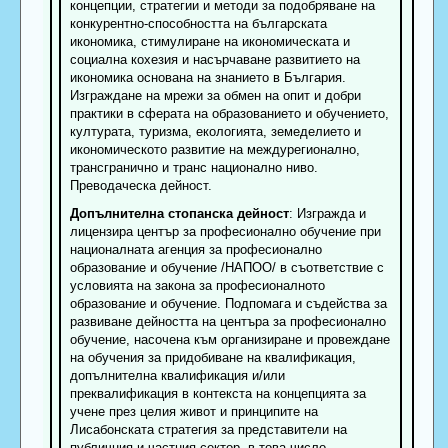
концепции, стратегии и методи за подобряване на
конкурентно-способността на българската
икономика, стимулиране на икономическата и
социална кохезия и насърчаване развитието на
икономика основана на знанието в България.
Изграждане на мрежи за обмен на опит и добри
практики в сферата на образованието и обучението,
културата, туризма, екологията, земеделието и
икономическото развитие на междурегионално,
трансгранично и транс национално ниво.
Преводаческа дейност.
Допълнителна стопанска дейност
: Изгражда и
лицензира център за професионално обучение при
националната агенция за професионално
образование и обучение /НАПОО/ в съответствие с
условията на закона за професионалното
образование и обучение. Подпомага и съдейства за
развиване дейността на центъра за професионално
обучение, насочена към организиране и провеждане
на обучения за придобиване на квалификация,
допълнителна квалификация и/или
преквалификация в контекста на концепцията за
учене през целия живот и принципите на
Лисабонската стратегия за представители на
публичния и частния сектор, в това число