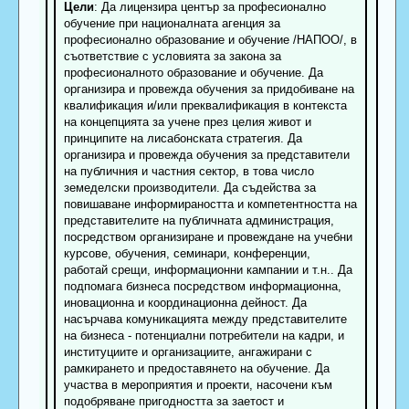
Цели
: Да лицензира център за професионално
обучение при националната агенция за
професионално образование и обучение /НАПОО/, в
съответствие с условията за закона за
професионалното образование и обучение. Да
организира и провежда обучения за придобиване на
квалификация и/или преквалификация в контекста
на концепцията за учене през целия живот и
принципите на лисабонската стратегия. Да
организира и провежда обучения за представители
на публичния и частния сектор, в това число
земеделски производители. Да съдейства за
повишаване информираността и компетентността на
представителите на публичната администрация,
посредством организиране и провеждане на учебни
курсове, обучения, семинари, конференции,
работай срещи, информационни кампании и т.н.. Да
подпомага бизнеса посредством информационна,
иновационна и координационна дейност. Да
насърчава комуникацията между представителите
на бизнеса - потенциални потребители на кадри, и
институциите и организациите, ангажирани с
рамкирането и предоставянето на обучение. Да
участва в мероприятия и проекти, насочени към
подобряване пригодността за заетост и