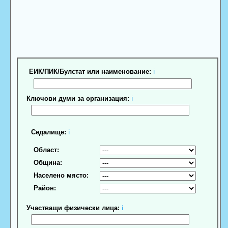
ЕИК/ПИК/Булстат или наименование:
ℹ
Ключови думи за организация:
ℹ
Седалище:
ℹ
Област:
Община:
Населено място:
Район:
Участващи физически лица:
ℹ