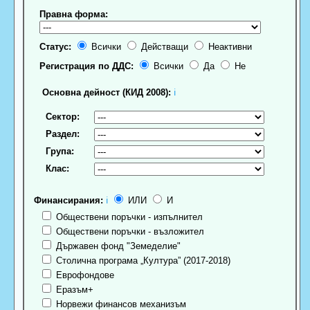
Правна форма:
Статус:
Всички
Действащи
Неактивни
Регистрация по ДДС:
Всички
Да
Не
Основна дейност (КИД 2008):
ℹ
Сектор:
Раздел:
Група:
Клас:
Финансирания:
ℹ
ИЛИ
И
Обществени поръчки - изпълнител
Обществени поръчки - възложител
Държавен фонд "Земеделие"
Столична програма „Култура” (2017-2018)
Еврофондове
Еразъм+
Норвежи финансов механизъм