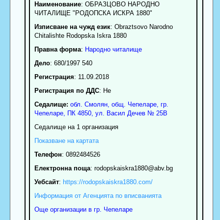
Наименование
:
ОБРАЗЦОВО НАРОДНО
ЧИТАЛИЩЕ "РОДОПСКА ИСКРА 1880"
Изписване на чужд език
: Obraztsovo Narodno
Chitalishte Rodopska Iskra 1880
Правна форма
:
Народно читалище
Дело
: 680/1997 540
Регистрация
: 11.09.2018
Регистрация по ДДС
: Нe
Седалище:
обл.
Смолян
,
общ. Чепеларе
,
гр.
Чепеларе
, ПК
4850
,
ул. Васил Дечев № 25В
Седалище на 1 организация
Показване на картата
Телефон
:
0892484526
Електронна поща
:
rodopskaiskra1880
@abv.bg
Уебсайт
:
https://rodopskaiskra1880.com/
Информация от Агенцията по вписванията
Още организации в гр. Чепеларе