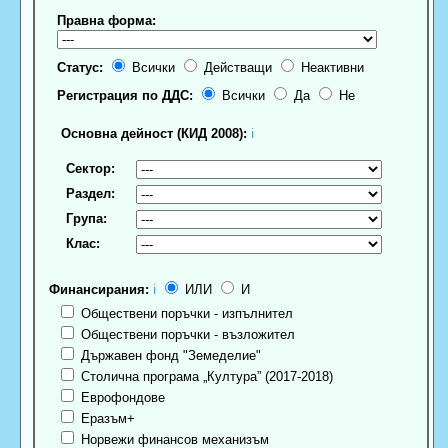
Правна форма:
Статус:
Всички
Действащи
Неактивни
Регистрация по ДДС:
Всички
Да
Не
Основна дейност (КИД 2008):
ℹ
Сектор:
Раздел:
Група:
Клас:
Финансирания:
ℹ
ИЛИ
И
Обществени поръчки - изпълнител
Обществени поръчки - възложител
Държавен фонд "Земеделие"
Столична програма „Култура” (2017-2018)
Еврофондове
Еразъм+
Норвежи финансов механизъм