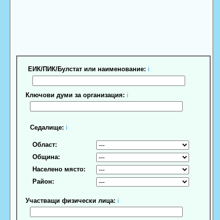
ЕИК/ПИК/Булстат или наименование:
ℹ
Ключови думи за организация:
ℹ
Седалище:
ℹ
Област:
Община:
Населено място:
Район:
Участващи физически лица:
ℹ