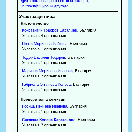
други организации с нестопанска цел,
некласифицирани другаде
Настоятелство
Константин
Тодоров
Саралиев
, България
Участва в 4 организации.
Пенка
Маринова
Райкова
, България
Участва в 1 организация.
Тодор
Василев
Тодоров
, България
Участва в 1 организация.
Марияна
Маринова
Иванова
, България
Участва в 2 организации.
Габриела
Огнянова
Колева
, България
Участва в 1 организация.
Проверителна комисия
Росица
Пенчева
Иванова
, България
Участва в 1 организация.
Снежана
Косева
Карагенова
, България
Участва в 2 организации.