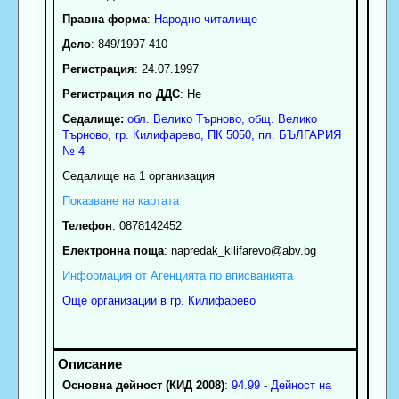
Правна форма
:
Народно читалище
Дело
: 849/1997 410
Регистрация
: 24.07.1997
Регистрация по ДДС
: Нe
Седалище:
обл.
Велико Търново
,
общ. Велико
Търново
,
гр.
Килифарево
, ПК
5050
,
пл. БЪЛГАРИЯ
№ 4
Седалище на 1 организация
Показване на картата
Телефон
:
0878142452
Електронна поща
:
napredak_kilifarevo
@abv.bg
Информация от Агенцията по вписванията
Още организации в гр. Килифарево
Основна дейност (КИД 2008)
:
94.99 - Дейност на