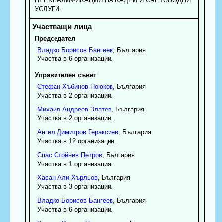
ПPEKBAЛИФИKAЦИЯ HA KAДPИ И CЧETOBOДHИ
УCЛУГИ.
Председател
Владко
Борисов
Бангеев
, България
Участва в 6 организации.
Управителен съвет
Стефан
Хъбинов
Поюков
, България
Участва в 2 организации.
Михаил
Андреев
Златев
, България
Участва в 2 организации.
Ангел
Димитров
Гераксиев
, България
Участва в 12 организации.
Спас
Стойнев
Петров
, България
Участва в 1 организация.
Хасан
Али
Хърльов
, България
Участва в 3 организации.
Владко
Борисов
Бангеев
, България
Участва в 6 организации.