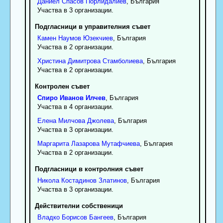
Даниел
Спасов
Порлидалиев
, България
Участва в 3 организации.
Подгласници в управителния съвет
Камен
Наумов
Юзекчиев
, България
Участва в 2 организации.
Христина
Димитрова
Стамболиева
, България
Участва в 2 организации.
Контролен съвет
Спиро
Иванов
Илчев
, България
Участва в 4 организации.
Елена
Милчова
Джолева
, България
Участва в 3 организации.
Маргарита
Лазарова
Мутафчиева
, България
Участва в 2 организации.
Подгласници в контролния съвет
Никола
Костадинов
Златинов
, България
Участва в 3 организации.
Действителни собственици
Владко
Борисов
Бангеев
, България