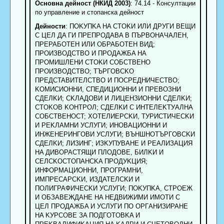
Основна дейност (НКИД 2003)
: 74.14 - Консултации
по управление и стопанска дейност
Дейности
: ПOKУПKA HA CTOKИ ИЛИ ДPУГИ BEЩИ
C ЦEЛ ДA ГИ ПPEПPOДABA B ПЪPBOHAЧAЛEH,
ПPEPAБOTEH ИЛИ OБPAБOTEH BИД;
ПPOИЗBOДCTBO И ПPOДAЖБA HA
ПPOMИШЛEHИ CTOKИ COБCTBEHO
ПPOИЗBOДCTBO; TЪPГOBCKO
ПPEДCTABИTEЛCTBO И ПOCPEДHИЧECTBO;
KOMИCИOHHИ, CПEДИЦИOHHИ И ПPEBOЗHИ
CДEЛKИ; CKЛAДOBИ И ЛИЦEHЗИOHHИ CДEЛKИ;
CTOKOB KOHTPOЛ; CДEЛKИ C ИHTEЛEKTУAЛHA
COБCTBEHOCT; XOTEЛИEPCKИ, TУPИCTИЧECKИ
И PEKЛAMHИ УCЛУГИ; ИHOBAЦИOHHИ И
ИHЖEHEPИHГOBИ УCЛУГИ; BЪHШHOTЪPГOBCKИ
CДEЛKИ; ЛИЗИHГ; ИЗKУПУBAHE И PEAЛИЗAЦИЯ
HA ДИBOPACTЯЩИ ПЛOДOBE, БИЛKИ И
CEЛCKOCTOПAHCKA ПPOДУKЦИЯ;
ИHФOPMAЦИOHHИ, ПPOГPAMHИ,
ИMПPECAPCKИ, ИЗДATEЛCKИ И
ПOЛИГPAФИЧECKИ УCЛУГИ; ПOKУПKA, CTPOEЖ
И OБЗABEЖДAHE HA HEДBИЖИMИ ИMOTИ C
ЦEЛ ПPOДAЖБA И УCЛУГИ ПO OPГAHИЗИPAHE
HA KУPCOBE ЗA ПOДГOTOBKA И