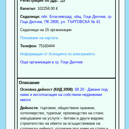
Регистрация по ДДС
: Да
Капитал
: 102258.00 €
Седалище:
обл.
Благоевград
,
общ. Гоце Делчев
,
гр.
Гоце Делчев
, ПК
2900
,
ул. ТЪРГОВСКА № 41
Седалище на 15 организации
Показване на картата
Телефон
:
75160444
Информация от Агенцията по вписванията
Още организации в гр. Гоце Делчев
Основна дейност (КИД 2008)
:
68.20 - Даване под
наем и експлоатация на собствени недвижими
имоти
Дейности
: търговия, обществено хранене,
хотелиерство, туризъм; производство на стоки;
извършване на услуги – битови и други видове;
строителство на обекти за осъществяване на
стопанска дейност; отдаване под наем на стари и