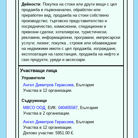
Дейности
: Покупка на стоки или други вещи с цел
продажба в първоначален, обработен или
преработен вид; продажба на стоки собствено
производство; търговско представителство и
посредничество, комисионни, спедиционни и
превозни сделки; хотелиерски, туристически,
рекламни, информационни, програмни, импресарски
услуги; лизинг; покупка , строеж или обзавеждане
на недвижими имоти с цел продажба, изграждане,
експлоатация на газостанция, продажба на нефто и
газо продукти, уреди и аксесоари.
Управители
Ангел
Димитров
Гераксиев
, България
Участва в 12 организации.
Съдружници
МВСО ООД
, ЕИК:
040405587
, България
Участва в 2 организации.
Ангел
Димитров
Гераксиев
, България
Участва в 12 организации.
Дялово участие: 5951.00 €.