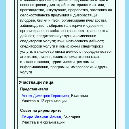
новопостроени дълготрайни материални активи;
производство, изкупуване, преработка, заготовка на
селскостопанска продукция и диворастящи
плодове, билки и гъби; организиране пчеларства,
зайцевъдство; събиране на вторични суровини;
организиране на собствен транспорт; транспортна
дейност; спедиторски услуги и комисионни
спедиторски услуги; външнотърговска дейност;
спедиторски услуги и комисионни спедиторски
услуги; външнотърговска дейност; посредничество,
агентство, лизинг; взаимоспомагателна каса
съгласно закона; туристически, рекламни,
информационни, програмни, импресарски и други
услуги
Представители
Ангел
Димитров
Гераксиев
, България
Участва в 12 организации.
Съвет на директорите
Спиро
Иванов
Илчев
, България
Участва в 4 организации.