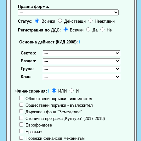
Правна форма:
Статус:
Всички
Действащи
Неактивни
Регистрация по ДДС:
Всички
Да
Не
Основна дейност (КИД 2008):
ℹ
Сектор:
Раздел:
Група:
Клас:
Финансирания:
ℹ
ИЛИ
И
Обществени поръчки - изпълнител
Обществени поръчки - възложител
Държавен фонд "Земеделие"
Столична програма „Култура” (2017-2018)
Еврофондове
Еразъм+
Норвежи финансов механизъм