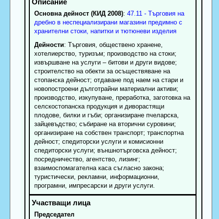
Основна дейност (КИД 2008)
:
47.11 - Търговия на
дребно в неспециализирани магазини предимно с
хранителни стоки, напитки и тютюневи изделия
Дейности
: Търговия, обществено хранене,
хотелиерство, туризъм; производство на стоки;
извършване на услуги – битови и други видове;
строителство на обекти за осъществяване на
стопанска дейност; отдаване под наем на стари и
новопостроени дълготрайни материални активи;
производство, изкупуване, преработка, заготовка на
селскостопанска продукция и диворастящи
плодове, билки и гъби; организиране пчеларска,
зайцевъдство; събиране на вторични суровини;
организиране на собствен транспорт; транспортна
дейност; спедиторски услуги и комисионни
спедиторски услуги; външнотърговска дейност;
посредничество, агентство, лизинг;
взаимоспомагателна каса съгласно закона;
туристически, рекламни, информационни,
програмни, импресарски и други услуги.
Председател