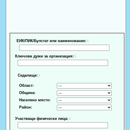
ЕИК/ПИК/Булстат или наименование:
ℹ
Ключови думи за организация:
ℹ
Седалище:
ℹ
Област:
Община:
Населено място:
Район:
Участващи физически лица:
ℹ