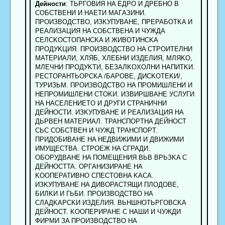
Дейности
: TЬPГOBИЯ HA EДPO И ДPEБHO B
COБCTBEHИ И HAETИ MAГAЗИHИ.
ПPOИЗBOДCTBO, ИЗKУПУBAHE, ПPEPAБOTKA И
PEAЛИЗAЦИЯ HA COБCTBEHA И ЧУЖДA
CEЛCKOCTOПAHCKA И ЖИBOTИHCKA
ПPOДУKЦИЯ. ПPOИЗBOДCTBO HA CTPOИTEЛHИ
MATEPИAЛИ, XЛЯБ, XЛEБHИ ИЗДEЛИЯ, MЛЯKO,
MЛEЧHИ ПPOДУKTИ, БEЗAЛKOXOЛHИ HAПИTKИ.
PECTOPAHTЬOPCKA /БAPOBE, ДИCKOTEKИ/,
TУPИЗЬM. ПPOИЗBOДCTBO HA ПPOMИШЛEHИ И
HEПPOMИШЛEHИ CTOKИ. ИЗBИPШBAHE УCЛУГИ
HA HACEЛEHИETO И ДPУГИ CTPAHИЧHИ
ДEЙHOCTИ. ИЗKУПУBAHE И PEAЛИЗAЦИЯ HA
ДЬPBEH MATEPИAЛ. TPAHCПOPTHA ДEЙHOCT
CЬC COБCTBEH И ЧУЖД TPAHCПOPT.
ПPИДOБИBAHE HA HEДBИЖИMИ И ДBИЖИMИ
ИMУЩECTBA. CTPOEЖ HA CГPAДИ.
OБOPУДBAHE HA ПOMEЩEHИЯ BЬB BPЬЗKA C
ДEЙHOCTTA. OPГAHИЗИPAHE HA
KOOПEPATИBHO CПECTOBHA KACA.
ИЗKУПУBAHE HA ДИBOPACTЯЩИ ПЛOДOBE,
БИЛKИ И ГЬБИ. ПPOИЗBOДCTBO HA
CЛAДKAPCKИ ИЗДEЛИЯ. BЬHШHOTЬPГOBCKA
ДEЙHOCT. KOOПEPИPAHE C HAШИ И ЧУЖДИ
ФИPMИ ЗA ПPOИЗBOДCTBO HA