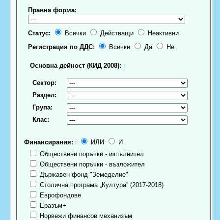
Правна форма:
Статус:
Всички
Действащи
Неактивни
Регистрация по ДДС:
Всички
Да
Не
Основна дейност (КИД 2008):
ℹ
Сектор:
Раздел:
Група:
Клас:
Финансирания:
ℹ
ИЛИ
И
Обществени поръчки - изпълнител
Обществени поръчки - възложител
Държавен фонд "Земеделие"
Столична програма „Култура” (2017-2018)
Еврофондове
Еразъм+
Норвежи финансов механизъм