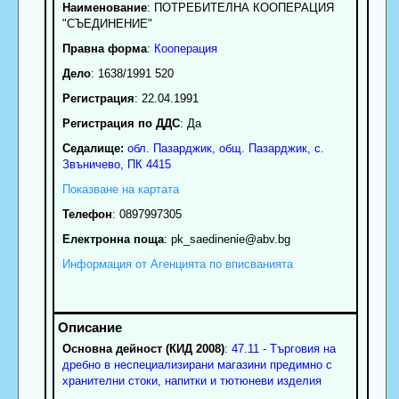
Наименование
:
ПОТРЕБИТЕЛНА КООПЕРАЦИЯ
"СЪЕДИНЕНИЕ"
Правна форма
:
Кооперация
Дело
: 1638/1991 520
Регистрация
: 22.04.1991
Регистрация по ДДС
: Да
Седалище:
обл.
Пазарджик
,
общ. Пазарджик
,
с.
Звъничево
, ПК
4415
Показване на картата
Телефон
:
0897997305
Електронна поща
:
pk_saedinenie
@abv.bg
Информация от Агенцията по вписванията
Основна дейност (КИД 2008)
:
47.11 - Търговия на
дребно в неспециализирани магазини предимно с
хранителни стоки, напитки и тютюневи изделия