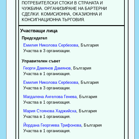
ПOTPEБИTEЛCKИ CTOKИ B CTPAHATA И
ЧУЖБИHA. OPГAHИЗИPAHE HA БAPTEPHИ
CДEЛKИ. KOMИCИOHHA, OKAЗИOHHA И
KOHCИГHAЦИOHHA TЬPГOBИЯ.
Председател
Емилия
Николова
Сербезова
, България
Участва в 3 организации.
Управителен съвет
Георги
Дамянов
Дамянов
, България
Участва в 1 организация.
Емилия
Николова
Сербезова
, България
Участва в 3 организации.
Магдалена
Ангелова
Генева
, България
Участва в 1 организация.
Мария
Стоянова
Хаджийска
, България
Участва в 1 организация.
Йордана
Георгиева
Трифонова
, България
Участва в 1 организация.