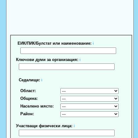
ЕИК/ПИК/Булстат или наименование:
ℹ
Ключови думи за организация:
ℹ
Седалище:
ℹ
Област:
Община:
Населено място:
Район:
Участващи физически лица:
ℹ