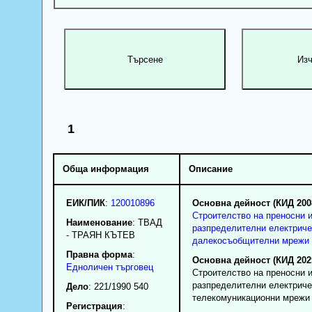
1
Обща информация
Описание
ЕИК/ПИК
:
120010896
Основна дейност (КИД 200
Строителство на преносни 
Наименование
:
ТВАД
разпределителни електриче
- ТРАЯН КЪТЕВ
далекосъобщителни мрежи
Правна форма
:
Основна дейност (КИД 202
Едноличен търговец
Строителство на преносни 
разпределителни електриче
Дело
: 221/1990 540
телекомуникационни мрежи
Регистрация
: