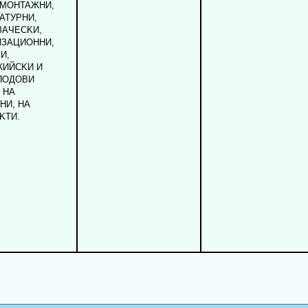
 MOHTAЖHИ,
ATУPHИ,
ЗAЧECKИ,
ИЗAЦИOHHИ,
И,
ЖИЙCKИ И
ПOДOBИ
 HA
HИ, HA
KTИ.