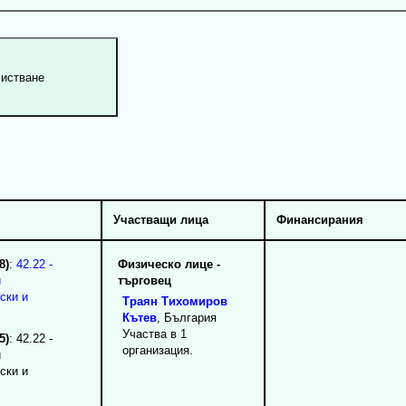
Участващи лица
Финансирания
8)
:
42.22 -
Физическо лице -
и
търговец
ски и
Траян
Тихомиров
Кътев
, България
Участва в 1
5)
: 42.22 -
организация.
и
ски и