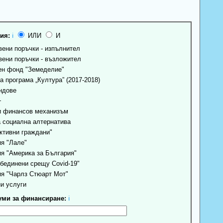
ия:
ℹ
ИЛИ
И
ени поръчки - изпълнител
ени поръчки - възложител
н фонд "Земеделие"
 програма „Култура” (2017-2018)
ндове
+
 финансов механизъм
 социална алтернатива
ктивни граждани"
я "Лале"
я "Америка за България"
бединени срещу Covid-19"
я "Чарлз Стюарт Мот"
и услуги
ми за финансиране:
ℹ