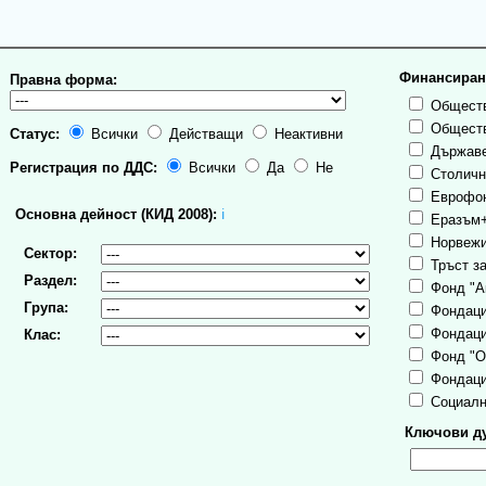
Финансиран
Правна форма:
Обществ
Обществ
Статус:
Всички
Действащи
Неактивни
Държаве
Регистрация по ДДС:
Всички
Да
Не
Столична
Еврофо
Основна дейност (КИД 2008):
ℹ
Еразъм
Норвежи
Сектор:
Тръст за
Раздел:
Фонд "А
Група:
Фондаци
Фондаци
Клас:
Фонд "О
Фондаци
Социалн
Ключови ду