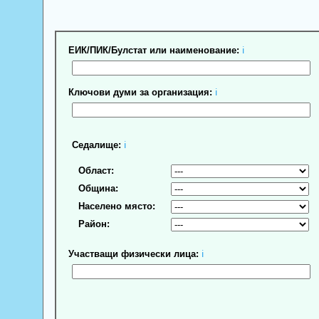
ЕИК/ПИК/Булстат или наименование:
ℹ
Ключови думи за организация:
ℹ
Седалище:
ℹ
Област:
Община:
Населено място:
Район:
Участващи физически лица:
ℹ