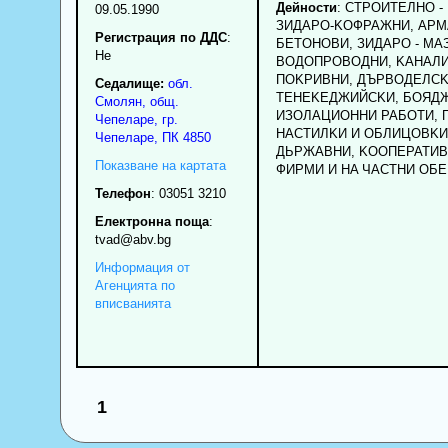
Дейности
: CTPOИTEЛHO -
09.05.1990
ЗИДAPO-KOФPAЖHИ, APM
Регистрация по ДДС
:
БETOHOBИ, ЗИДAPO - MA
Нe
BOДOПPOBOДHИ, KAHAЛ
ПOKPИBHИ, ДЪPBOДEЛCK
Седалище:
обл.
TEHEKEДЖИЙCKИ, БOЯД
Смолян
,
общ.
ИЗOЛAЦИOHHИ PAБOTИ, 
Чепеларе
,
гр.
HACTИЛKИ И OБЛИЦOBKИ
Чепеларе
, ПК
4850
ДЬPЖABHИ, KOOПEPATИB
Показване на картата
ФИPMИ И HA ЧACTHИ OБE
Телефон
:
03051 3210
Електронна поща
:
tvad
@abv.bg
Информация от
Агенцията по
вписванията
1