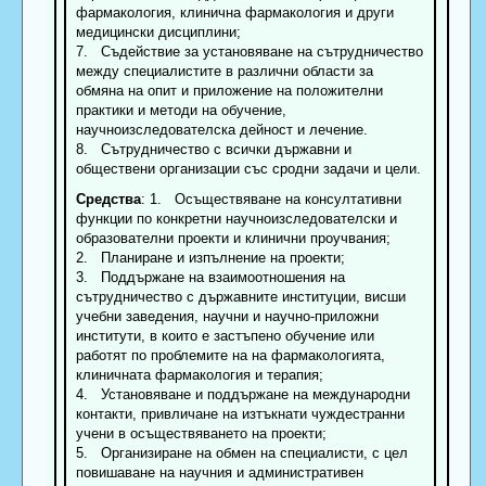
фармакология, клинична фармакология и други
медицински дисциплини;
7. Съдействие за установяване на сътрудничество
между специалистите в различни области за
обмяна на опит и приложение на положителни
практики и методи на обучение,
научноизследователска дейност и лечение.
8. Сътрудничество с всички държавни и
обществени организации със сродни задачи и цели.
Средства
: 1. Осъществяване на консултативни
функции по конкретни научноизследователски и
образователни проекти и клинични проучвания;
2. Планиране и изпълнение на проекти;
3. Поддържане на взаимоотношения на
сътрудничество с държавните институции, висши
учебни заведения, научни и научно-приложни
институти, в които е застъпено обучение или
работят по проблемите на на фармакологията,
клиничната фармакология и терапия;
4. Установяване и поддържане на международни
контакти, привличане на изтъкнати чуждестранни
учени в осъществяването на проекти;
5. Организиране на обмен на специалисти, с цел
повишаване на научния и административен