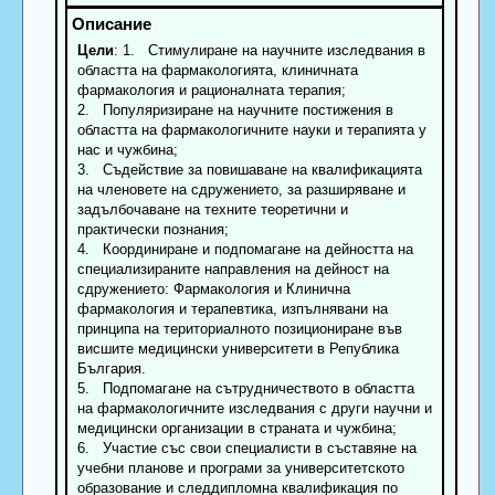
Цели
: 1. Стимулиране на научните изследвания в
областта на фармакологията, клиничната
фармакология и рационалната терапия;
2. Популяризиране на научните постижения в
областта на фармакологичните науки и терапията у
нас и чужбина;
3. Съдействие за повишаване на квалификацията
на членовете на сдружението, за разширяване и
задълбочаване на техните теоретични и
практически познания;
4. Координиране и подпомагане на дейността на
специализираните направления на дейност на
сдружението: Фармакология и Клинична
фармакология и терапевтика, изпълнявани на
принципа на териториалното позициониране във
висшите медицински университети в Република
България.
5. Подпомагане на сътрудничеството в областта
на фармакологичните изследвания с други научни и
медицински организации в страната и чужбина;
6. Участие със свои специалисти в съставяне на
учебни планове и програми за университетското
образование и следдипломна квалификация по