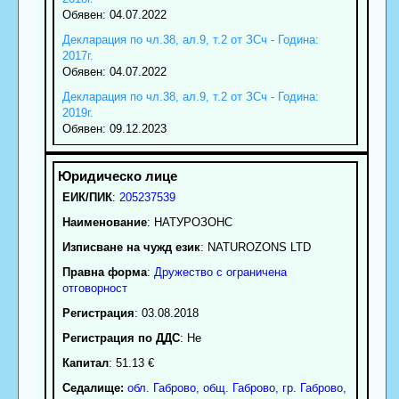
Обявен: 04.07.2022
Декларация по чл.38, ал.9, т.2 от ЗСч - Година:
2017г.
Обявен: 04.07.2022
Декларация по чл.38, ал.9, т.2 от ЗСч - Година:
2019г.
Обявен: 09.12.2023
ЕИК/ПИК
:
205237539
Наименование
:
НАТУРОЗОНС
Изписване на чужд език
: NATUROZONS LTD
Правна форма
:
Дружество с ограничена
отговорност
Регистрация
: 03.08.2018
Регистрация по ДДС
: Нe
Капитал
: 51.13 €
Седалище:
обл.
Габрово
,
общ. Габрово
,
гр.
Габрово
,